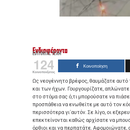
Ενδιαφέροντα
EDITORIAL TEAM
124
Κοινοποίηση
Κοινοποιήσεις
Ως νεογέννητο βρέφος, θαυμάζατε αυτό
και των ήχων. Γουργουρίζατε, απλώνατε 
στο στόμα σας ό,τι μπορούσατε να πιάσε
προσπάθεια να ενωθείτε με αυτό τον κό
περισσότερα γι΄αυτόν. Σε λίγο, οι εξερε
επεκτείνονται καθώς αρχίσατε να μπου
όρθιοι και να περπατάτε. Αφομοιώνατε, 