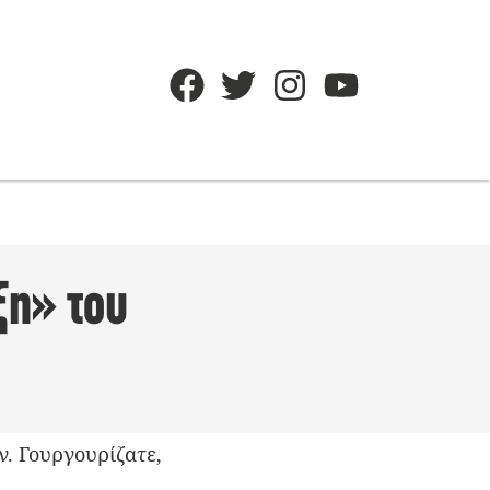
ξη» του
. Γουργουρίζατε,