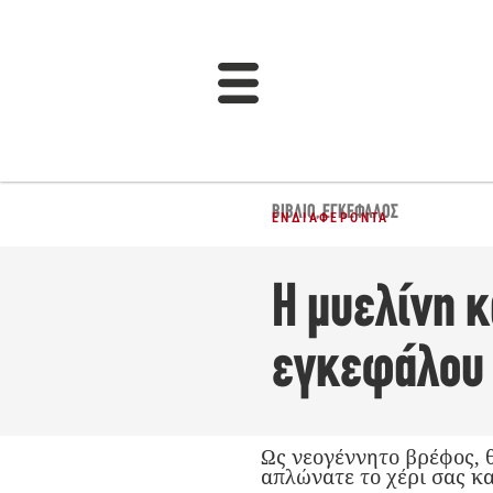
ΒΙΒΛΊΟ
,
ΕΓΚΈΦΑΛΟΣ
ΕΝΔΙΑΦΈΡΟΝΤΑ
Η μυελίνη κ
εγκεφάλου
Ως νεογέννητο βρέφος, 
απλώνατε το χέρι σας κα