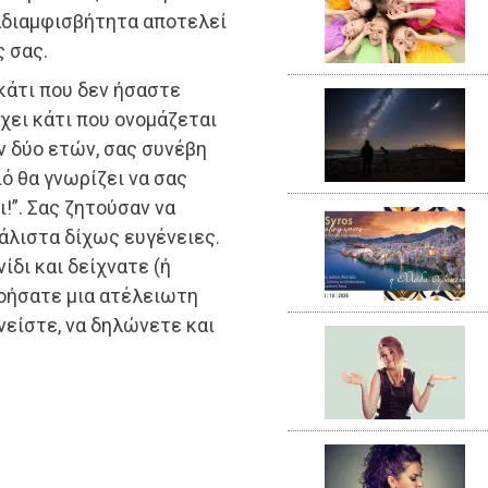
αδιαμφισβήτητα αποτελεί
 σας.
κάτι που δεν ήσαστε
χει κάτι που ονομάζεται
ν δύο ετών, σας συνέβη
ό θα γνωρίζει να σας
ι!”. Σας ζητούσαν να
μάλιστα δίχως ευγένειες.
ίδι και δείχνατε (ή
νοήσατε μια ατέλειωτη
νείστε, να δηλώνετε και