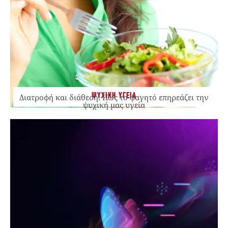
ΨΥΧΙΚΗ ΥΓΕΙΑ
Διατροφή και διάθεση: Πώς το φαγητό επηρεάζει την
ψυχική μας υγεία