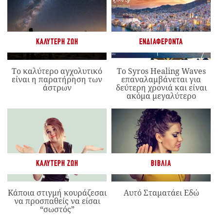
ΚΑΛΎΤΕΡΗ ΖΩΉ
ΕΝΔΙΑΦΈΡΟΝΤΑ
Το καλύτερο αγχολυτικό
Το Syros Healing Waves
είναι η παρατήρηση των
επαναλαμβάνεται για
άστρων
δεύτερη χρονιά και είναι
ακόμα μεγαλύτερο
ΚΑΛΎΤΕΡΗ ΖΩΉ
ΒΙΒΛΊΑ
Κάποια στιγμή κουράζεσαι
Αυτό Σταματάει Εδώ
να προσπαθείς να είσαι
“σωστός”