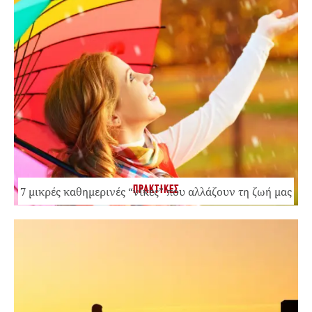
ΠΡΑΚΤΙΚΕΣ
7 μικρές καθημερινές “νίκες” που αλλάζουν τη ζωή μας