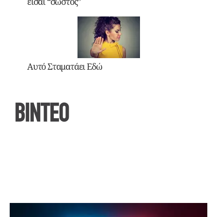
είσαι “σωστός”
Αυτό Σταματάει Εδώ
ΒΙΝΤΕΟ