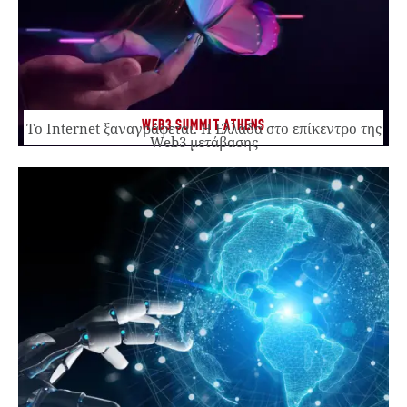
WEB3 SUMMIT ATHENS
Το Internet ξαναγράφεται. Η Ελλάδα στο επίκεντρο της
Web3 μετάβασης