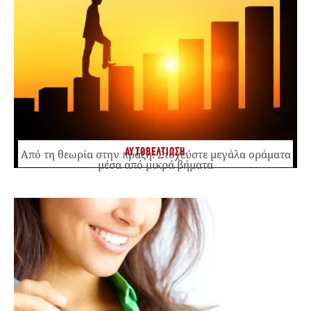
ΑΥΤΟΒΕΛΤΙΩΣΗ
Από τη θεωρία στην πράξη: Στοχεύστε μεγάλα οράματα
μέσα από μικρά βήματα