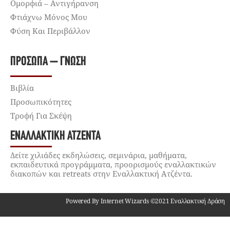
Ομορφιά – Αντιγήρανση
Φτιάχνω Μόνος Μου
Φύση Και Περιβάλλον
ΠΡΌΣΩΠΑ – ΓΝΏΣΗ
Βιβλία
Προσωπικότητες
Τροφή Για Σκέψη
ΕΝΑΛΛΑΚΤΙΚΉ ΑΤΖΈΝΤΑ
Δείτε χιλιάδες εκδηλώσεις, σεμινάρια, μαθήματα,
εκπαιδευτικά προγράμματα, προορισμούς εναλλακτικών
διακοπών και retreats στην Εναλλακτική Ατζέντα.
Powered By Internet Wizards ©2021 Εναλλακτική Δράση