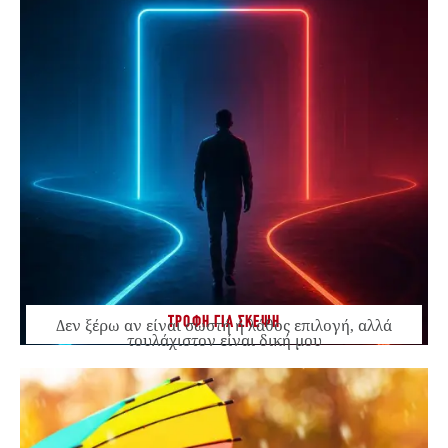
ΤΡΟΦΗ ΓΙΑ ΣΚΕΨΗ
Δεν ξέρω αν είναι σωστή ή λάθος επιλογή, αλλά
τουλάχιστον είναι δική μου