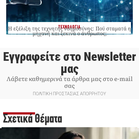
ΤΕΧΝΟΛΟΓΙΑ
Η εξέλιξη της τεχνητής νοημοσύνης: Πού σταματά η
μηχανή και ξεκινά ο άνθρωπος;
Εγγραφείτε στο Newsletter
μας
Λάβετε καθημερινά τα άρθρα μας στο e-mail
σας
ΠΟΛΙΤΙΚΗ ΠΡΟΣΤΑΣΙΑΣ ΑΠΟΡΡΗΤΟΥ
Σχετικά Θέματα