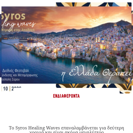
ΕΝΔΙΑΦΈΡΟΝΤΑ
Το Syros Healing Waves επαναλαμβάνεται για δεύτερη
χρονιά και είναι ακόμα μεγαλύτερο