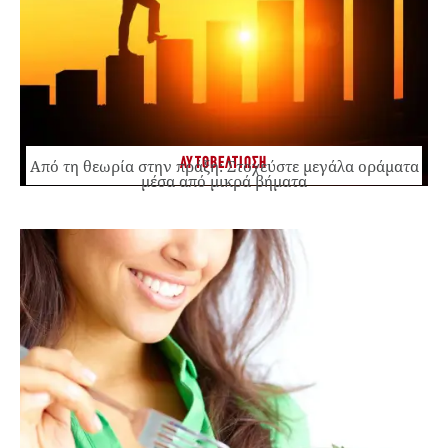
ΑΥΤΟΒΕΛΤΙΩΣΗ
Από τη θεωρία στην πράξη: Στοχεύστε μεγάλα οράματα
μέσα από μικρά βήματα