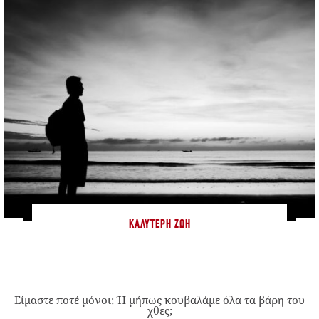
ΚΑΛΎΤΕΡΗ ΖΩΉ
Είμαστε ποτέ μόνοι; Ή μήπως κουβαλάμε όλα τα βάρη του
χθες;