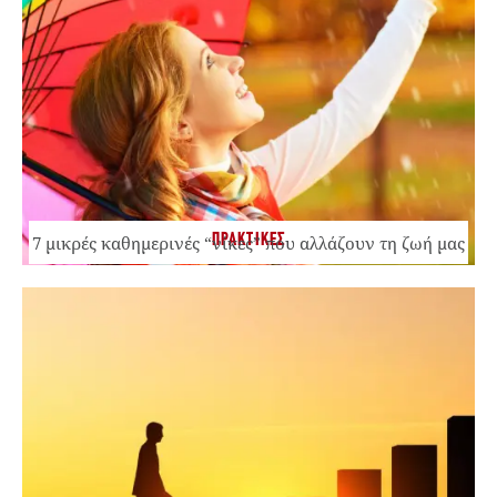
ΠΡΑΚΤΙΚΕΣ
7 μικρές καθημερινές “νίκες” που αλλάζουν τη ζωή μας