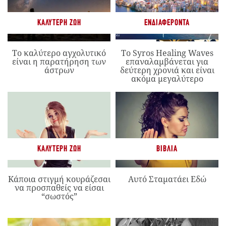
ΚΑΛΎΤΕΡΗ ΖΩΉ
ΕΝΔΙΑΦΈΡΟΝΤΑ
Το καλύτερο αγχολυτικό
Το Syros Healing Waves
είναι η παρατήρηση των
επαναλαμβάνεται για
άστρων
δεύτερη χρονιά και είναι
ακόμα μεγαλύτερο
ΚΑΛΎΤΕΡΗ ΖΩΉ
ΒΙΒΛΊΑ
Κάποια στιγμή κουράζεσαι
Αυτό Σταματάει Εδώ
να προσπαθείς να είσαι
“σωστός”