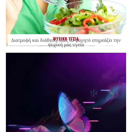
ΨΥΧΙΚΗ ΥΓΕΙΑ
Διατροφή και διάθεση: Πώς το φαγητό επηρεάζει την
ψυχική μας υγεία