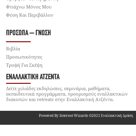
Φτιάχνω Μόνος Μου
Φύση Και Περιβάλλον
ΠΡΌΣΩΠΑ – ΓΝΏΣΗ
Βιβλία
Προσωπικότητες
Τροφή Για Σκέψη
ΕΝΑΛΛΑΚΤΙΚΉ ΑΤΖΈΝΤΑ
Δείτε χιλιάδες εκδηλώσεις, σεμινάρια, μαθήματα,
εκπαιδευτικά προγράμματα, προορισμούς εναλλακτικών
διακοπών και retreats στην Εναλλακτική Ατζέντα.
Powered By Internet Wizards ©2021 Εναλλακτική Δράση