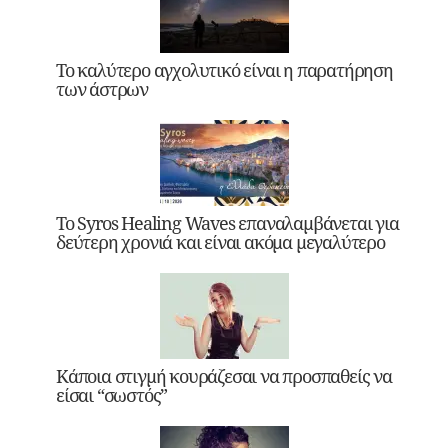
Το καλύτερο αγχολυτικό είναι η παρατήρηση
των άστρων
Το Syros Healing Waves επαναλαμβάνεται για
δεύτερη χρονιά και είναι ακόμα μεγαλύτερο
Κάποια στιγμή κουράζεσαι να προσπαθείς να
είσαι “σωστός”