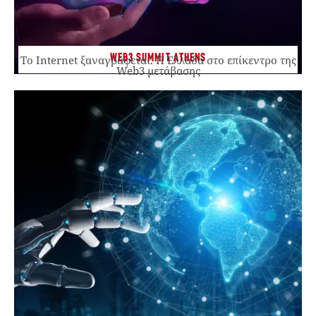
WEB3 SUMMIT ATHENS
Το Internet ξαναγράφεται. Η Ελλάδα στο επίκεντρο της
Web3 μετάβασης