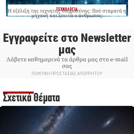
ΤΕΧΝΟΛΟΓΙΑ
Η εξέλιξη της τεχνητής νοημοσύνης: Πού σταματά η
μηχανή και ξεκινά ο άνθρωπος;
Εγγραφείτε στο Newsletter
μας
Λάβετε καθημερινά τα άρθρα μας στο e-mail
σας
ΠΟΛΙΤΙΚΗ ΠΡΟΣΤΑΣΙΑΣ ΑΠΟΡΡΗΤΟΥ
Σχετικά Θέματα