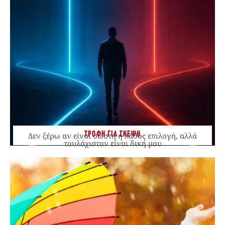
ΤΡΟΦΗ ΓΙΑ ΣΚΕΨΗ
Δεν ξέρω αν είναι σωστή ή λάθος επιλογή, αλλά
τουλάχιστον είναι δική μου