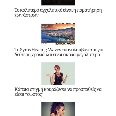
Το καλύτερο αγχολυτικό είναι η παρατήρηση
των άστρων
Το Syros Healing Waves επαναλαμβάνεται για
δεύτερη χρονιά και είναι ακόμα μεγαλύτερο
Κάποια στιγμή κουράζεσαι να προσπαθείς να
είσαι “σωστός”