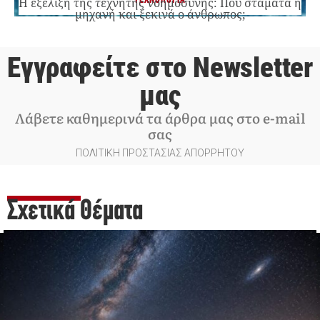
ΤΕΧΝΟΛΟΓΙΑ
Η εξέλιξη της τεχνητής νοημοσύνης: Πού σταματά η
μηχανή και ξεκινά ο άνθρωπος;
Εγγραφείτε στο Newsletter
μας
Λάβετε καθημερινά τα άρθρα μας στο e-mail
σας
ΠΟΛΙΤΙΚΗ ΠΡΟΣΤΑΣΙΑΣ ΑΠΟΡΡΗΤΟΥ
Σχετικά Θέματα