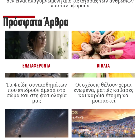
δεν είναι απογυμνωμένη από τις ιστορίες των ανθρώπων
που τον αφορούν
Πρόσφατα Άρθρα
ΕΝΔΙΑΦΈΡΟΝΤΑ
ΒΙΒΛΊΑ
Τα 4 είδη συναισθημάτων
Οι σχέσεις θέλουν χέρια
που επιδρούν άμεσα στο
ενωμένα, ματιές καθαρές
σώμα και στη φυσιολογία
και καρδιά έτοιμη να
μας
μοιραστεί