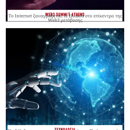
WEB3 SUMMIT ATHENS
Το Internet ξαναγράφεται. Η Ελλάδα στο επίκεντρο της
Web3 μετάβασης