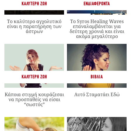
ΚΑΛΎΤΕΡΗ ΖΩΉ
ΕΝΔΙΑΦΈΡΟΝΤΑ
Το καλύτερο αγχολυτικό
Το Syros Healing Waves
είναι η παρατήρηση των
επαναλαμβάνεται για
άστρων
δεύτερη χρονιά και είναι
ακόμα μεγαλύτερο
ΚΑΛΎΤΕΡΗ ΖΩΉ
ΒΙΒΛΊΑ
Κάποια στιγμή κουράζεσαι
Αυτό Σταματάει Εδώ
να προσπαθείς να είσαι
“σωστός”