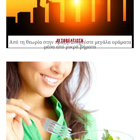
ΑΥΤΟΒΕΛΤΙΩΣΗ
Από τη θεωρία στην πράξη: Στοχεύστε μεγάλα οράματα
μέσα από μικρά βήματα