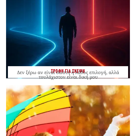
ΤΡΟΦΗ ΓΙΑ ΣΚΕΨΗ
Δεν ξέρω αν είναι σωστή ή λάθος επιλογή, αλλά
τουλάχιστον είναι δική μου