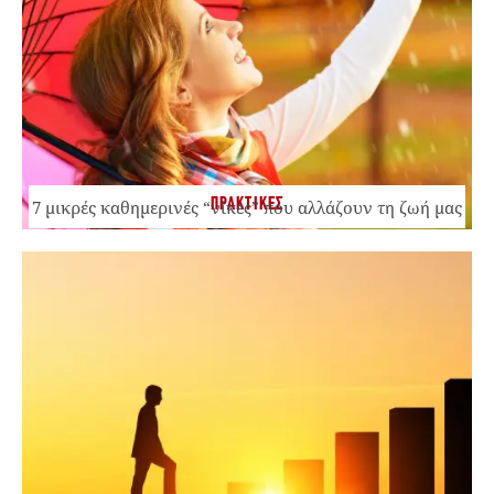
ΠΡΑΚΤΙΚΕΣ
7 μικρές καθημερινές “νίκες” που αλλάζουν τη ζωή μας