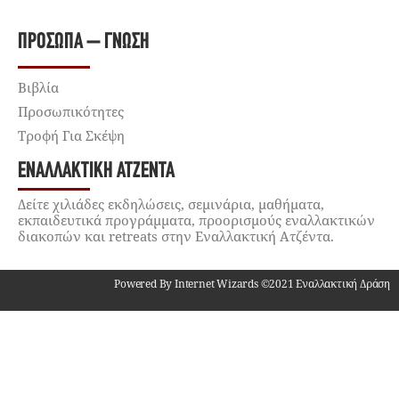
ΠΡΌΣΩΠΑ – ΓΝΏΣΗ
Βιβλία
Προσωπικότητες
Τροφή Για Σκέψη
ΕΝΑΛΛΑΚΤΙΚΉ ΑΤΖΈΝΤΑ
Δείτε χιλιάδες εκδηλώσεις, σεμινάρια, μαθήματα,
εκπαιδευτικά προγράμματα, προορισμούς εναλλακτικών
διακοπών και retreats στην Εναλλακτική Ατζέντα.
Powered By Internet Wizards ©2021 Εναλλακτική Δράση