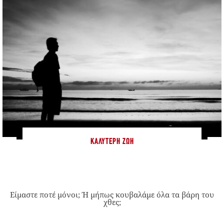
ΚΑΛΎΤΕΡΗ ΖΩΉ
Είμαστε ποτέ μόνοι; Ή μήπως κουβαλάμε όλα τα βάρη του
χθες;