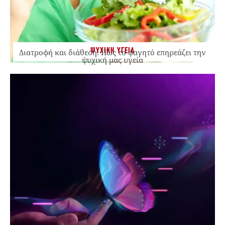
ΨΥΧΙΚΗ ΥΓΕΙΑ
Διατροφή και διάθεση: Πώς το φαγητό επηρεάζει την
ψυχική μας υγεία