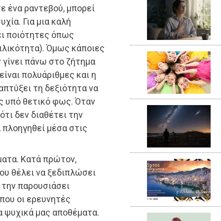
σε ένα ραντεβού, μπορεί
υχία. Για μια καλή
ει ποιότητες όπως
ιλικότητα). Όμως κάποιες
 γίνει πάνω στο ζήτημα
είναι πολυάριθμες και η
ναπτύξει τη δεξιότητα να
ς υπό θετικό φως. Όταν
ότι δεν διαθέτει την
α πλοηγηθεί μέσα στις
ματα. Κατά πρώτον,
που θέλει να ξεδιπλώσει
 την παρουσιάσει
 που οι ερευνητές
τα ψυχικά μας αποθέματα.