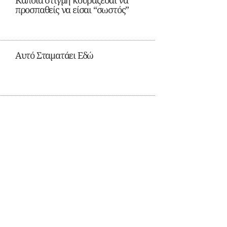
Κάποια στιγμή κουράζεσαι να
προσπαθείς να είσαι “σωστός”
Αυτό Σταματάει Εδώ