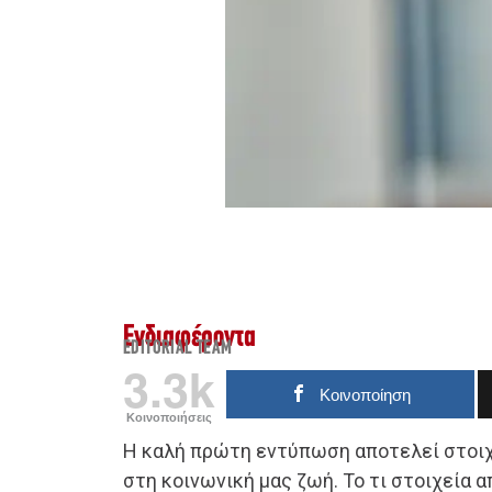
Ενδιαφέροντα
EDITORIAL TEAM
3.3k
Κοινοποίηση
Κοινοποιήσεις
Η καλή πρώτη εντύπωση αποτελεί στοιχ
στη κοινωνική μας ζωή. Το τι στοιχεία 