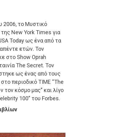
υ 2006, το Μυστικό
 της New York Times για
USA Today ως ένα από τα
απέντε ετών. Τον
ηκε στο Show Oprah
αινία The Secret. Τον
ίστηκε ως ένας από τους
στο περιοδικό TIME “The
 τον κόσμο μας” και λίγο
ebrity 100” του Forbes.
ιβλίων