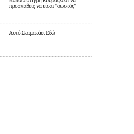
Κάποια στιγμή κουράζεσαι να
προσπαθείς να είσαι “σωστός”
Αυτό Σταματάει Εδώ