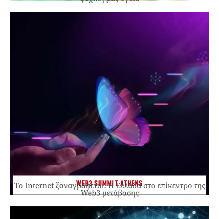
WEB3 SUMMIT ATHENS
Το Internet ξαναγράφεται. Η Ελλάδα στο επίκεντρο της
Web3 μετάβασης