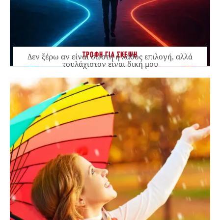
ΤΡΟΦΗ ΓΙΑ ΣΚΕΨΗ
Δεν ξέρω αν είναι σωστή ή λάθος επιλογή, αλλά
τουλάχιστον είναι δική μου