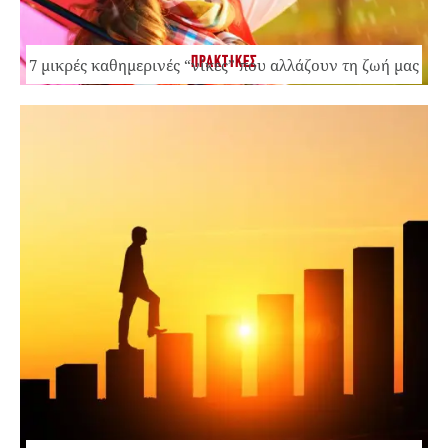
ΠΡΑΚΤΙΚΕΣ
7 μικρές καθημερινές “νίκες” που αλλάζουν τη ζωή μας