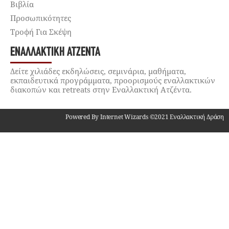
Βιβλία
Προσωπικότητες
Τροφή Για Σκέψη
ΕΝΑΛΛΑΚΤΙΚΉ ΑΤΖΈΝΤΑ
Δείτε χιλιάδες εκδηλώσεις, σεμινάρια, μαθήματα,
εκπαιδευτικά προγράμματα, προορισμούς εναλλακτικών
διακοπών και retreats στην Εναλλακτική Ατζέντα.
Powered By Internet Wizards ©2021 Εναλλακτική Δράση