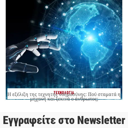
ΤΕΧΝΟΛΟΓΙΑ
Η εξέλιξη της τεχνητής νοημοσύνης: Πού σταματά η
μηχανή και ξεκινά ο άνθρωπος;
Εγγραφείτε στο Newsletter