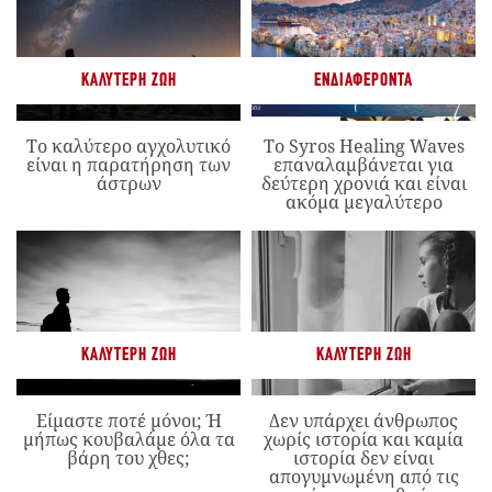
ΚΑΛΎΤΕΡΗ ΖΩΉ
ΕΝΔΙΑΦΈΡΟΝΤΑ
Το καλύτερο αγχολυτικό
Το Syros Healing Waves
είναι η παρατήρηση των
επαναλαμβάνεται για
άστρων
δεύτερη χρονιά και είναι
ακόμα μεγαλύτερο
ΚΑΛΎΤΕΡΗ ΖΩΉ
ΚΑΛΎΤΕΡΗ ΖΩΉ
Είμαστε ποτέ μόνοι; Ή
Δεν υπάρχει άνθρωπος
μήπως κουβαλάμε όλα τα
χωρίς ιστορία και καμία
βάρη του χθες;
ιστορία δεν είναι
απογυμνωμένη από τις