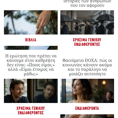
ιστορίες των ανθρώπων
που τον αφορούν
ΒΙΒΛΊΑ
ΧΡΉΣΙΜΑ ΓΕΝΙΚΟΎ
ΕΝΔΙΑΦΈΡΟΝΤΟΣ
Η ερώτηση που πρέπει να
κάνουμε στον καθρέφτη
Φαινόμενο DOXA: πώς οι
δεν είναι: «Ποιος είμαι;»
κοινωνίες κάνουν ακόμα
αλλά «Είμαι έτοιμος να
και το παράλογο να
μάθω;»
μοιάζει αυτονόητο
ΧΡΉΣΙΜΑ ΓΕΝΙΚΟΎ
ΕΝΔΙΑΦΈΡΟΝΤΑ
ΕΝΔΙΑΦΈΡΟΝΤΟΣ