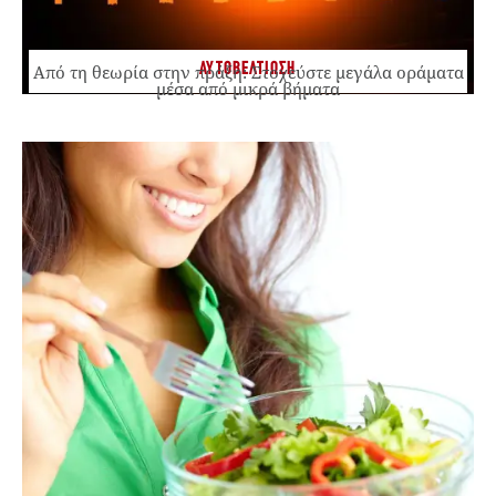
ΑΥΤΟΒΕΛΤΙΩΣΗ
Από τη θεωρία στην πράξη: Στοχεύστε μεγάλα οράματα
μέσα από μικρά βήματα