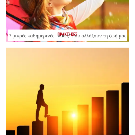
ΠΡΑΚΤΙΚΕΣ
7 μικρές καθημερινές “νίκες” που αλλάζουν τη ζωή μας