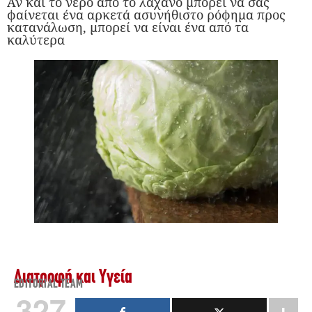
Αν και το νερό από το λάχανο μπορεί να σας
φαίνεται ένα αρκετά ασυνήθιστο ρόφημα προς
κατανάλωση, μπορεί να είναι ένα από τα
καλύτερα
Διατροφή και Υγεία
EDITORIAL TEAM
327