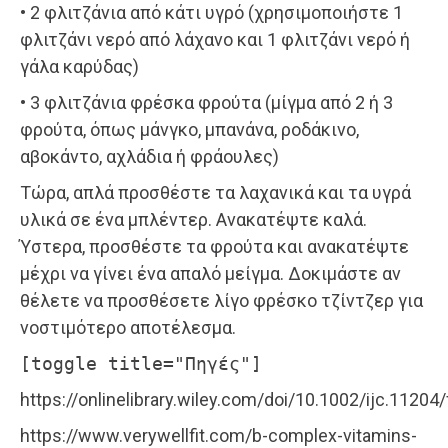
• 2 φλιτζάνια από κάτι υγρό (χρησιμοποιήστε 1
φλιτζάνι νερό από λάχανο και 1 φλιτζάνι νερό ή
γάλα καρύδας)
• 3 φλιτζάνια φρέσκα φρούτα (μίγμα από 2 ή 3
φρούτα, όπως μάνγκο, μπανάνα, ροδάκινο,
αβοκάντο, αχλάδια ή φράουλες)
Τώρα, απλά προσθέστε τα λαχανικά και τα υγρά
υλικά σε ένα μπλέντερ. Ανακατέψτε καλά.
Ύστερα, προσθέστε τα φρούτα και ανακατέψτε
μέχρι να γίνει ένα απαλό μείγμα. Δοκιμάστε αν
θέλετε να προσθέσετε λίγο φρέσκο τζίντζερ για
νοστιμότερο αποτέλεσμα.
[toggle title="Πηγές"]
https://onlinelibrary.wiley.com/doi/10.1002/ijc.11204/f
https://www.verywellfit.com/b-complex-vitamins-