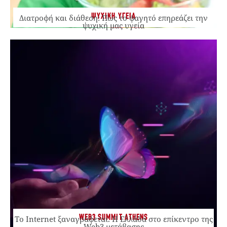
ΨΥΧΙΚΗ ΥΓΕΙΑ
Διατροφή και διάθεση: Πώς το φαγητό επηρεάζει την
ψυχική μας υγεία
WEB3 SUMMIT ATHENS
Το Internet ξαναγράφεται. Η Ελλάδα στο επίκεντρο της
Web3 μετάβασης