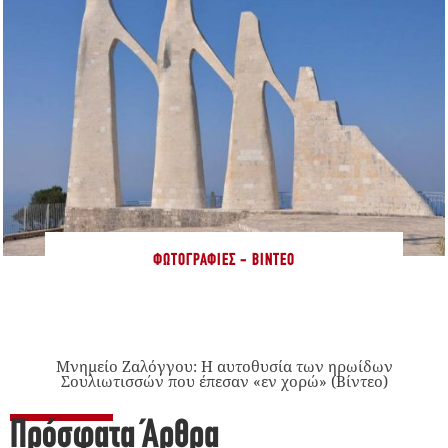
ΦΩΤΟΓΡΑΦΊΕΣ - ΒΊΝΤΕΟ
Μνημείο Ζαλόγγου: Η αυτοθυσία των ηρωίδων
Σουλιωτισσών που έπεσαν «εν χορώ» (Βίντεο)
Πρόσφατα Άρθρα