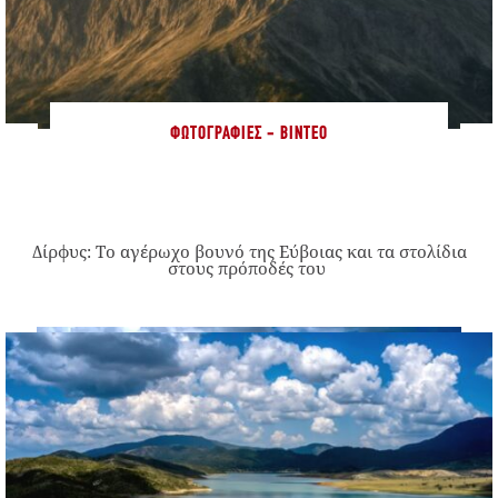
ΦΩΤΟΓΡΑΦΊΕΣ - ΒΊΝΤΕΟ
Δίρφυς: Το αγέρωχο βουνό της Εύβοιας και τα στολίδια
στους πρόποδές του