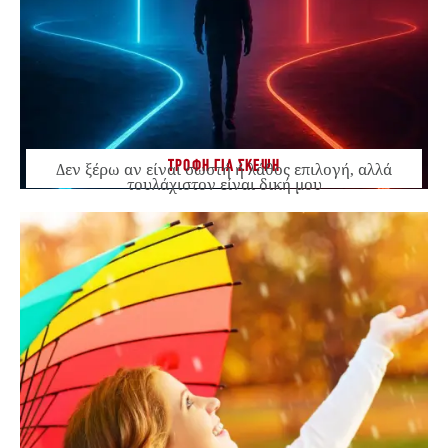
ΤΡΟΦΗ ΓΙΑ ΣΚΕΨΗ
Δεν ξέρω αν είναι σωστή ή λάθος επιλογή, αλλά
τουλάχιστον είναι δική μου