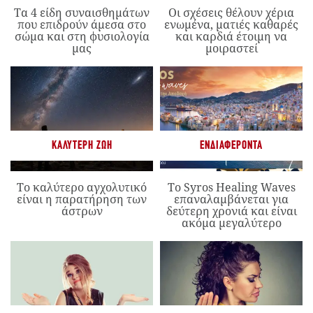
Τα 4 είδη συναισθημάτων
Οι σχέσεις θέλουν χέρια
που επιδρούν άμεσα στο
ενωμένα, ματιές καθαρές
σώμα και στη φυσιολογία
και καρδιά έτοιμη να
μας
μοιραστεί
ΚΑΛΎΤΕΡΗ ΖΩΉ
ΕΝΔΙΑΦΈΡΟΝΤΑ
Το καλύτερο αγχολυτικό
Το Syros Healing Waves
είναι η παρατήρηση των
επαναλαμβάνεται για
άστρων
δεύτερη χρονιά και είναι
ακόμα μεγαλύτερο