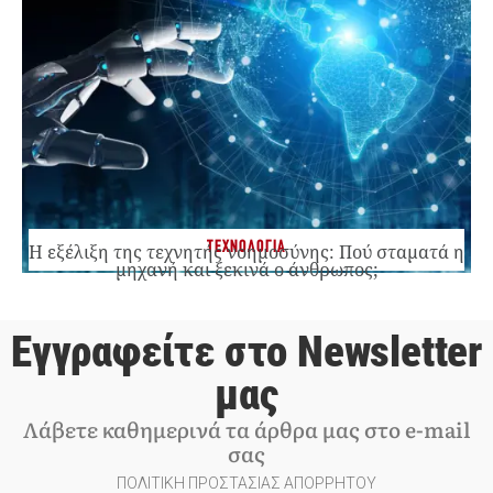
ΤΕΧΝΟΛΟΓΙΑ
Η εξέλιξη της τεχνητής νοημοσύνης: Πού σταματά η
μηχανή και ξεκινά ο άνθρωπος;
Εγγραφείτε στο Newsletter
μας
Λάβετε καθημερινά τα άρθρα μας στο e-mail
σας
ΠΟΛΙΤΙΚΗ ΠΡΟΣΤΑΣΙΑΣ ΑΠΟΡΡΗΤΟΥ