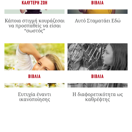
ΚΑΛΎΤΕΡΗ ΖΩΉ
ΒΙΒΛΊΑ
Κάποια στιγμή κουράζεσαι
Αυτό Σταματάει Εδώ
να προσπαθείς να είσαι
“σωστός”
ΒΙΒΛΊΑ
ΒΙΒΛΊΑ
Ευτυχία έναντι
Η διαφορετικότητα ως
ικανοποίησης
καθρέφτης