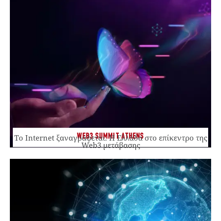
WEB3 SUMMIT ATHENS
Το Internet ξαναγράφεται. Η Ελλάδα στο επίκεντρο της
Web3 μετάβασης