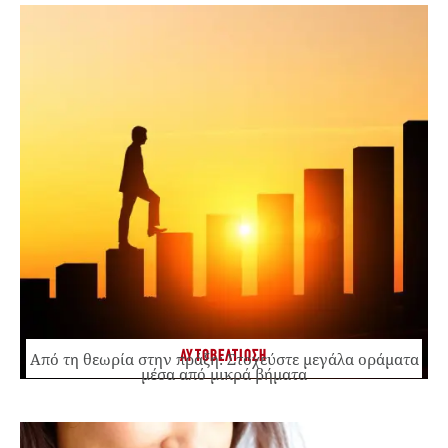
ΑΥΤΟΒΕΛΤΙΩΣΗ
Από τη θεωρία στην πράξη: Στοχεύστε μεγάλα οράματα
μέσα από μικρά βήματα