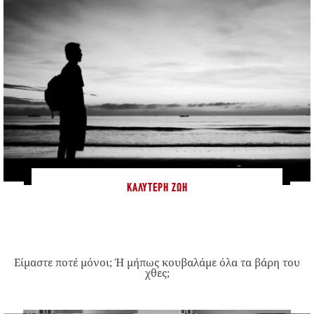
ΚΑΛΎΤΕΡΗ ΖΩΉ
Είμαστε ποτέ μόνοι; Ή μήπως κουβαλάμε όλα τα βάρη του
χθες;