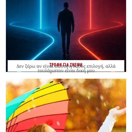
ΤΡΟΦΗ ΓΙΑ ΣΚΕΨΗ
Δεν ξέρω αν είναι σωστή ή λάθος επιλογή, αλλά
τουλάχιστον είναι δική μου