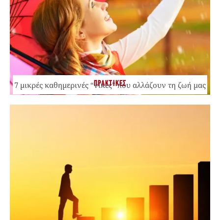
ΠΡΑΚΤΙΚΕΣ
7 μικρές καθημερινές “νίκες” που αλλάζουν τη ζωή μας