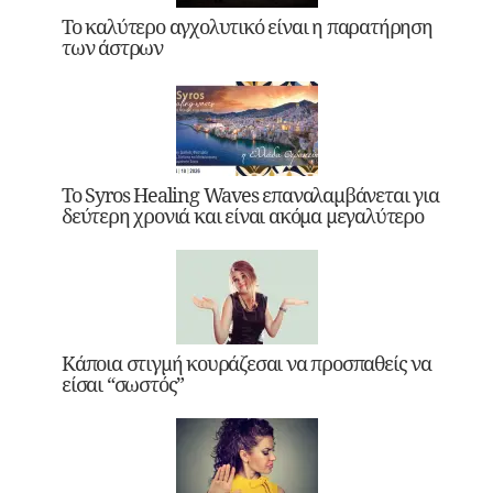
Το καλύτερο αγχολυτικό είναι η παρατήρηση
των άστρων
Το Syros Healing Waves επαναλαμβάνεται για
δεύτερη χρονιά και είναι ακόμα μεγαλύτερο
Κάποια στιγμή κουράζεσαι να προσπαθείς να
είσαι “σωστός”