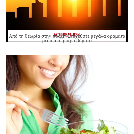
ΑΥΤΟΒΕΛΤΙΩΣΗ
Από τη θεωρία στην πράξη: Στοχεύστε μεγάλα οράματα
μέσα από μικρά βήματα