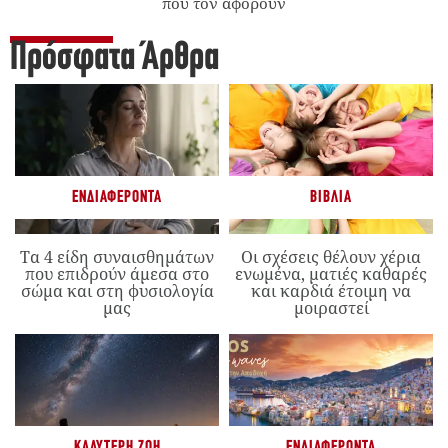
που τον αφορούν
Πρόσφατα Άρθρα
ΕΝΔΙΑΦΈΡΟΝΤΑ
ΒΙΒΛΊΑ
Τα 4 είδη συναισθημάτων
Οι σχέσεις θέλουν χέρια
που επιδρούν άμεσα στο
ενωμένα, ματιές καθαρές
σώμα και στη φυσιολογία
και καρδιά έτοιμη να
μας
μοιραστεί
ΚΑΛΎΤΕΡΗ ΖΩΉ
ΕΝΔΙΑΦΈΡΟΝΤΑ