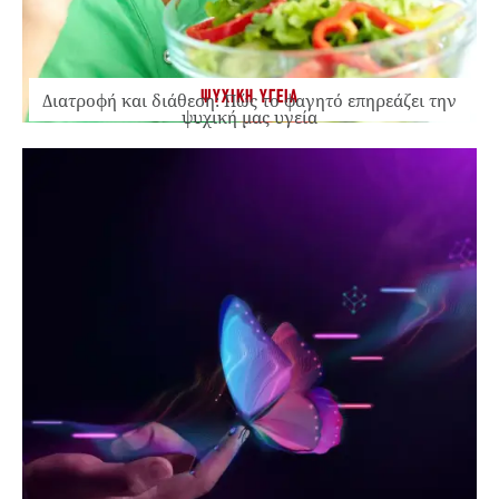
ΨΥΧΙΚΗ ΥΓΕΙΑ
Διατροφή και διάθεση: Πώς το φαγητό επηρεάζει την
ψυχική μας υγεία