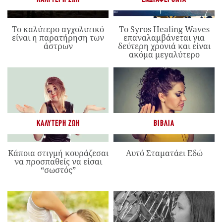
Το καλύτερο αγχολυτικό
Το Syros Healing Waves
είναι η παρατήρηση των
επαναλαμβάνεται για
άστρων
δεύτερη χρονιά και είναι
ακόμα μεγαλύτερο
ΚΑΛΎΤΕΡΗ ΖΩΉ
ΒΙΒΛΊΑ
Κάποια στιγμή κουράζεσαι
Αυτό Σταματάει Εδώ
να προσπαθείς να είσαι
“σωστός”