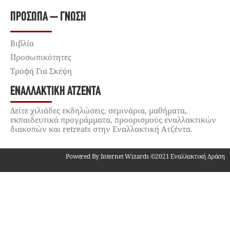
ΠΡΌΣΩΠΑ – ΓΝΏΣΗ
Βιβλία
Προσωπικότητες
Τροφή Για Σκέψη
ΕΝΑΛΛΑΚΤΙΚΉ ΑΤΖΈΝΤΑ
Δείτε χιλιάδες εκδηλώσεις, σεμινάρια, μαθήματα,
εκπαιδευτικά προγράμματα, προορισμούς εναλλακτικών
διακοπών και retreats στην Εναλλακτική Ατζέντα.
Powered By Internet Wizards ©2021 Εναλλακτική Δράση