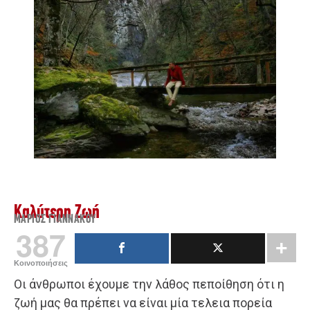
Καλύτερη Ζωή
ΜΆΡΙΟΣ ΓΙΑΝΝΆΚΟΥ
387
Κοινοποιήσεις
Οι άνθρωποι έχουμε την λάθος πεποίθηση ότι η
ζωή μας θα πρέπει να είναι μία τελεια πορεία