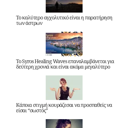
Το καλύτερο αγχολυτικό είναι η παρατήρηση
των άστρων
Το Syros Healing Waves επαναλαμβάνεται για
δεύτερη χρονιά και είναι ακόμα μεγαλύτερο
Κάποια στιγμή κουράζεσαι να προσπαθείς να
είσαι “σωστός”