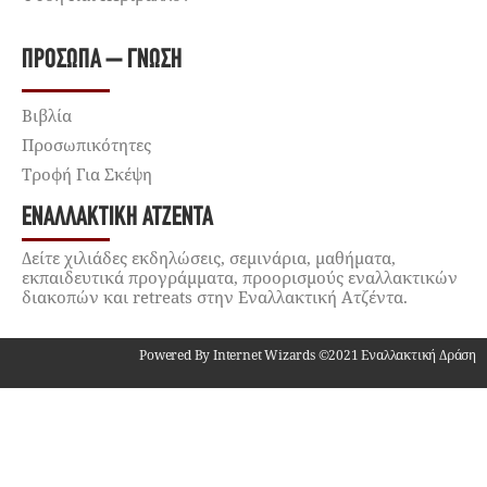
ΠΡΌΣΩΠΑ – ΓΝΏΣΗ
Βιβλία
Προσωπικότητες
Τροφή Για Σκέψη
ΕΝΑΛΛΑΚΤΙΚΉ ΑΤΖΈΝΤΑ
Δείτε χιλιάδες εκδηλώσεις, σεμινάρια, μαθήματα,
εκπαιδευτικά προγράμματα, προορισμούς εναλλακτικών
διακοπών και retreats στην Εναλλακτική Ατζέντα.
Powered By Internet Wizards ©2021 Εναλλακτική Δράση