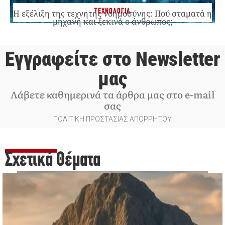
ΤΕΧΝΟΛΟΓΙΑ
Η εξέλιξη της τεχνητής νοημοσύνης: Πού σταματά η
μηχανή και ξεκινά ο άνθρωπος;
Εγγραφείτε στο Newsletter
μας
Λάβετε καθημερινά τα άρθρα μας στο e-mail
σας
ΠΟΛΙΤΙΚΗ ΠΡΟΣΤΑΣΙΑΣ ΑΠΟΡΡΗΤΟΥ
Σχετικά Θέματα