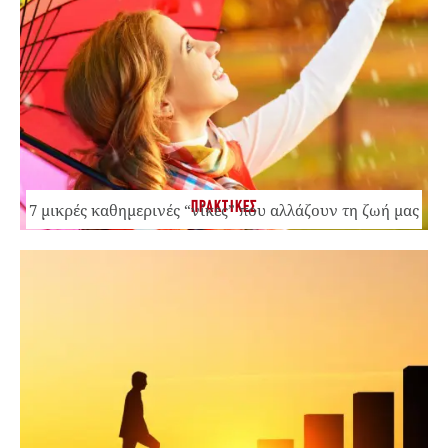
ΠΡΑΚΤΙΚΕΣ
7 μικρές καθημερινές “νίκες” που αλλάζουν τη ζωή μας