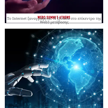
WEB3 SUMMIT ATHENS
Το Internet ξαναγράφεται. Η Ελλάδα στο επίκεντρο της
Web3 μετάβασης