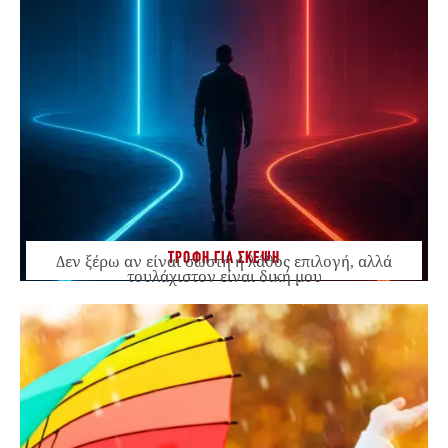
ΤΡΟΦΗ ΓΙΑ ΣΚΕΨΗ
Δεν ξέρω αν είναι σωστή ή λάθος επιλογή, αλλά
τουλάχιστον είναι δική μου