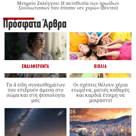
Μνημείο Ζαλόγγου: Η αυτοθυσία των ηρωίδων
Σουλιωτισσών που έπεσαν «εν χορώ» (Βίντεο)
Πρόσφατα Άρθρα
ΕΝΔΙΑΦΈΡΟΝΤΑ
ΒΙΒΛΊΑ
Τα 4 είδη συναισθημάτων
Οι σχέσεις θέλουν χέρια
που επιδρούν άμεσα στο
ενωμένα, ματιές καθαρές
σώμα και στη φυσιολογία
και καρδιά έτοιμη να
μας
μοιραστεί