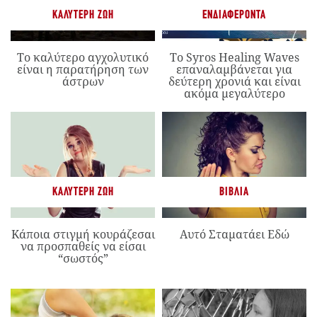
ΚΑΛΎΤΕΡΗ ΖΩΉ
ΕΝΔΙΑΦΈΡΟΝΤΑ
Το καλύτερο αγχολυτικό
Το Syros Healing Waves
είναι η παρατήρηση των
επαναλαμβάνεται για
άστρων
δεύτερη χρονιά και είναι
ακόμα μεγαλύτερο
ΚΑΛΎΤΕΡΗ ΖΩΉ
ΒΙΒΛΊΑ
Κάποια στιγμή κουράζεσαι
Αυτό Σταματάει Εδώ
να προσπαθείς να είσαι
“σωστός”