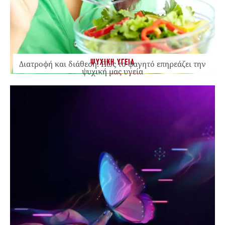
ΨΥΧΙΚΗ ΥΓΕΙΑ
Διατροφή και διάθεση: Πώς το φαγητό επηρεάζει την
ψυχική μας υγεία