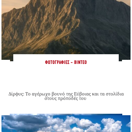
ΦΩΤΟΓΡΑΦΊΕΣ - ΒΊΝΤΕΟ
Δίρφυς: Το αγέρωχο βουνό της Εύβοιας και τα στολίδια
στους πρόποδές του