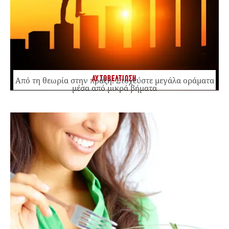
ΑΥΤΟΒΕΛΤΙΩΣΗ
Από τη θεωρία στην πράξη: Στοχεύστε μεγάλα οράματα
μέσα από μικρά βήματα