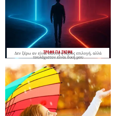
ΤΡΟΦΗ ΓΙΑ ΣΚΕΨΗ
Δεν ξέρω αν είναι σωστή ή λάθος επιλογή, αλλά
τουλάχιστον είναι δική μου