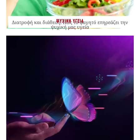
ΨΥΧΙΚΗ ΥΓΕΙΑ
Διατροφή και διάθεση: Πώς το φαγητό επηρεάζει την
ψυχική μας υγεία