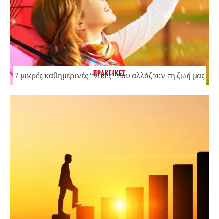
ΠΡΑΚΤΙΚΕΣ
7 μικρές καθημερινές “νίκες” που αλλάζουν τη ζωή μας