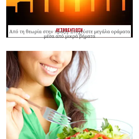
ΑΥΤΟΒΕΛΤΙΩΣΗ
Από τη θεωρία στην πράξη: Στοχεύστε μεγάλα οράματα
μέσα από μικρά βήματα