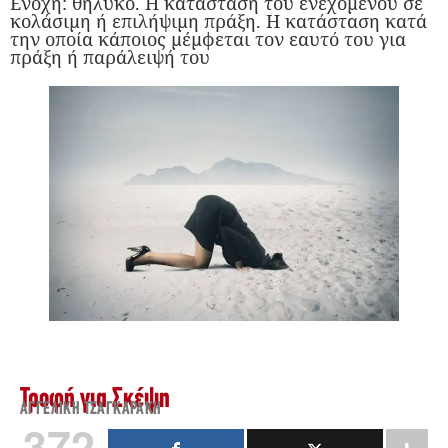
Ενοχή: θηλυκό. Η κατάσταση του ενεχόμενου σε
κολάσιμη ή επιλήψιμη πράξη. Η κατάσταση κατά
την οποία κάποιος μέμφεται τον εαυτό του για
πράξη ή παράλειψή του
Τροφή για Σκέψη
ΑΓΓΕΛΙΚΉ ΤΣΑΓΚΑΡΆΚΗ
372