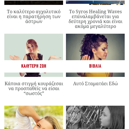
Το καλύτερο αγχολυτικό
Το Syros Healing Waves
είναι η παρατήρηση των
επαναλαμβάνεται για
άστρων
δεύτερη χρονιά και είναι
ακόμα μεγαλύτερο
ΚΑΛΎΤΕΡΗ ΖΩΉ
ΒΙΒΛΊΑ
Κάποια στιγμή κουράζεσαι
Αυτό Σταματάει Εδώ
να προσπαθείς να είσαι
“σωστός”