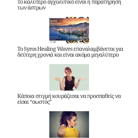
Το καλύτερο αγχολυτικό είναι η παρατήρηση
των άστρων
Το Syros Healing Waves επαναλαμβάνεται για
δεύτερη χρονιά και είναι ακόμα μεγαλύτερο
Κάποια στιγμή κουράζεσαι να προσπαθείς να
είσαι “σωστός”