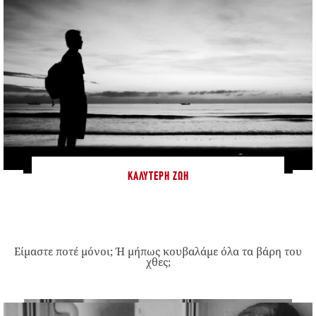
ΚΑΛΎΤΕΡΗ ΖΩΉ
Είμαστε ποτέ μόνοι; Ή μήπως κουβαλάμε όλα τα βάρη του
χθες;