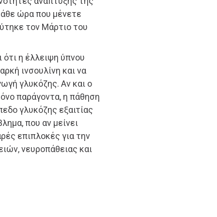
ανότητες ανάπτυξης της
κάθε ώρα που μένετε
εύτηκε τον Μάρτιο του
 ότι η έλλειψη ύπνου
αρκή ινσουλίνη και να
γωγή γλυκόζης. Αν και ο
μόνο παράγοντα, η πάθηση
πεδο γλυκόζης εξαιτίας
λημα, που αν μείνει
αρές επιπλοκές για την
ιών, νευροπάθειας και