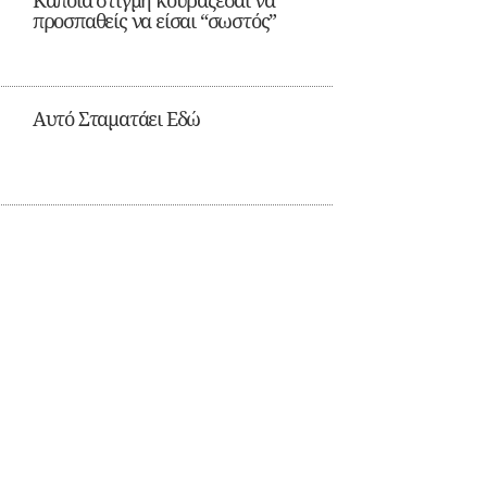
Κάποια στιγμή κουράζεσαι να
προσπαθείς να είσαι “σωστός”
Αυτό Σταματάει Εδώ