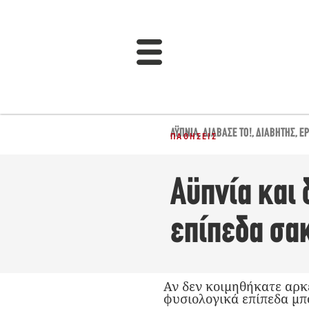
ΑΫΠΝΊΑ
,
ΔΙΆΒΑΣΈ ΤΟ!
,
ΔΙΑΒΉΤΗΣ
,
Έ
ΠΑΘΉΣΕΙΣ
Αϋπνία και 
επίπεδα σα
Αν δεν κοιμηθήκατε αρκ
φυσιολογικά επίπεδα μπ