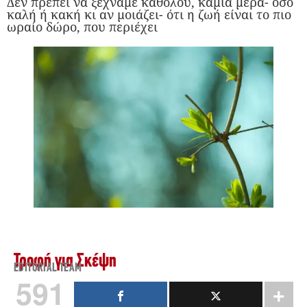
Δεν πρέπει να ξεχνάμε καθόλου, καμιά μέρα- όσο
καλή ή κακή κι αν μοιάζει- ότι η ζωή είναι το πιο
ωραίο δώρο, που περιέχει
Τροφή για Σκέψη
EDITORIAL TEAM
591