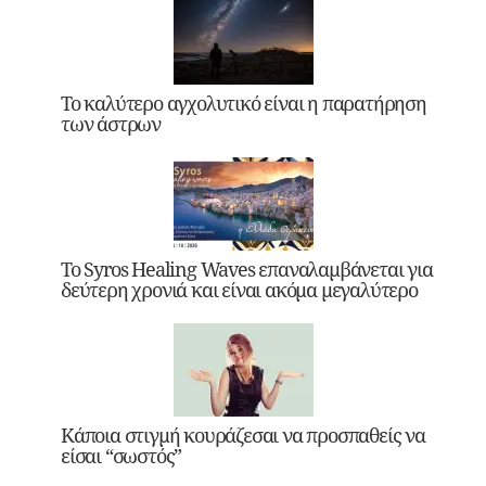
Το καλύτερο αγχολυτικό είναι η παρατήρηση
των άστρων
Το Syros Healing Waves επαναλαμβάνεται για
δεύτερη χρονιά και είναι ακόμα μεγαλύτερο
Κάποια στιγμή κουράζεσαι να προσπαθείς να
είσαι “σωστός”