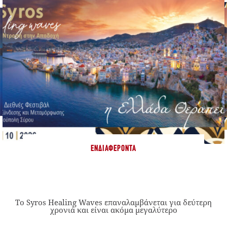
ΕΝΔΙΑΦΈΡΟΝΤΑ
Το Syros Healing Waves επαναλαμβάνεται για δεύτερη
χρονιά και είναι ακόμα μεγαλύτερο