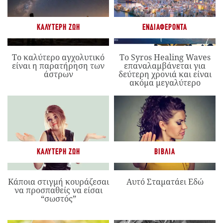
ΚΑΛΎΤΕΡΗ ΖΩΉ
ΕΝΔΙΑΦΈΡΟΝΤΑ
Το καλύτερο αγχολυτικό
Το Syros Healing Waves
είναι η παρατήρηση των
επαναλαμβάνεται για
άστρων
δεύτερη χρονιά και είναι
ακόμα μεγαλύτερο
ΚΑΛΎΤΕΡΗ ΖΩΉ
ΒΙΒΛΊΑ
Κάποια στιγμή κουράζεσαι
Αυτό Σταματάει Εδώ
να προσπαθείς να είσαι
“σωστός”