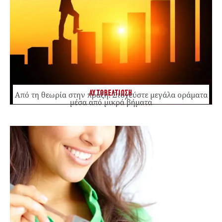
ΑΥΤΟΒΕΛΤΙΩΣΗ
Από τη θεωρία στην πράξη: Στοχεύστε μεγάλα οράματα
μέσα από μικρά βήματα