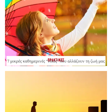
ΠΡΑΚΤΙΚΕΣ
7 μικρές καθημερινές “νίκες” που αλλάζουν τη ζωή μας