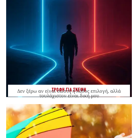
ΤΡΟΦΗ ΓΙΑ ΣΚΕΨΗ
Δεν ξέρω αν είναι σωστή ή λάθος επιλογή, αλλά
τουλάχιστον είναι δική μου