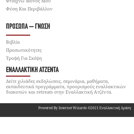
Φτιάχνω Μόνος Μου
Φύση Και Περιβάλλον
ΠΡΌΣΩΠΑ – ΓΝΏΣΗ
Βιβλία
Προσωπικότητες
Τροφή Για Σκέψη
ΕΝΑΛΛΑΚΤΙΚΉ ΑΤΖΈΝΤΑ
Δείτε χιλιάδες εκδηλώσεις, σεμινάρια, μαθήματα,
εκπαιδευτικά προγράμματα, προορισμούς εναλλακτικών
διακοπών και retreats στην Εναλλακτική Ατζέντα.
Powered By Internet Wizards ©2021 Εναλλακτική Δράση