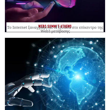
WEB3 SUMMIT ATHENS
Το Internet ξαναγράφεται. Η Ελλάδα στο επίκεντρο της
Web3 μετάβασης