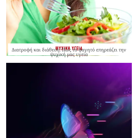
ΨΥΧΙΚΗ ΥΓΕΙΑ
Διατροφή και διάθεση: Πώς το φαγητό επηρεάζει την
ψυχική μας υγεία