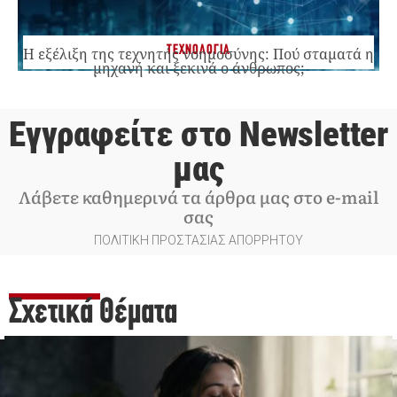
ΤΕΧΝΟΛΟΓΙΑ
Η εξέλιξη της τεχνητής νοημοσύνης: Πού σταματά η
μηχανή και ξεκινά ο άνθρωπος;
Εγγραφείτε στο Newsletter
μας
Λάβετε καθημερινά τα άρθρα μας στο e-mail
σας
ΠΟΛΙΤΙΚΗ ΠΡΟΣΤΑΣΙΑΣ ΑΠΟΡΡΗΤΟΥ
Σχετικά Θέματα