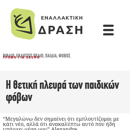
ΒΙΒΛΊΟ
,
ΕΚΔΌΣΕΙΣ ΠΕΔΊΟ
,
ΠΑΙΔΙΆ
,
ΦΌΒΟΣ
ΤΡΟΦΉ ΓΙΑ ΣΚΈΨΗ
Η θετική πλευρά των παιδικών
φόβων
“Μεγαλώνω δεν σημαίνει ότι εμπλουτίζομαι με
κάτι νέο, αλλά ότι ανακαλύπτω αυτό που ήδη
υπάρχει μέσα μου” Alexandre