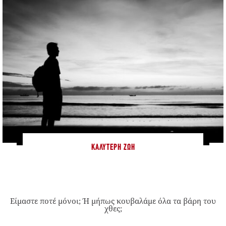
ΚΑΛΎΤΕΡΗ ΖΩΉ
Είμαστε ποτέ μόνοι; Ή μήπως κουβαλάμε όλα τα βάρη του
χθες;