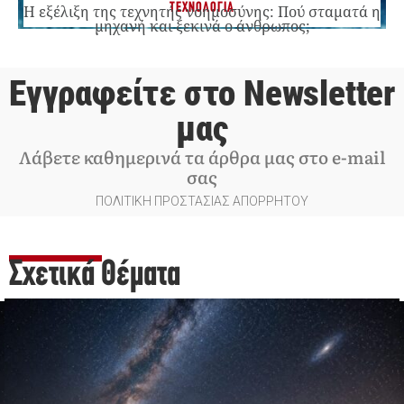
ΤΕΧΝΟΛΟΓΙΑ
Η εξέλιξη της τεχνητής νοημοσύνης: Πού σταματά η
μηχανή και ξεκινά ο άνθρωπος;
Εγγραφείτε στο Newsletter
μας
Λάβετε καθημερινά τα άρθρα μας στο e-mail
σας
ΠΟΛΙΤΙΚΗ ΠΡΟΣΤΑΣΙΑΣ ΑΠΟΡΡΗΤΟΥ
Σχετικά Θέματα