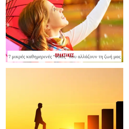
ΠΡΑΚΤΙΚΕΣ
7 μικρές καθημερινές “νίκες” που αλλάζουν τη ζωή μας