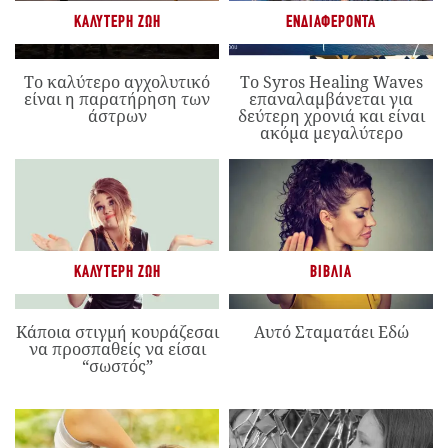
ΚΑΛΎΤΕΡΗ ΖΩΉ
ΕΝΔΙΑΦΈΡΟΝΤΑ
Το καλύτερο αγχολυτικό
Το Syros Healing Waves
είναι η παρατήρηση των
επαναλαμβάνεται για
άστρων
δεύτερη χρονιά και είναι
ακόμα μεγαλύτερο
ΚΑΛΎΤΕΡΗ ΖΩΉ
ΒΙΒΛΊΑ
Κάποια στιγμή κουράζεσαι
Αυτό Σταματάει Εδώ
να προσπαθείς να είσαι
“σωστός”