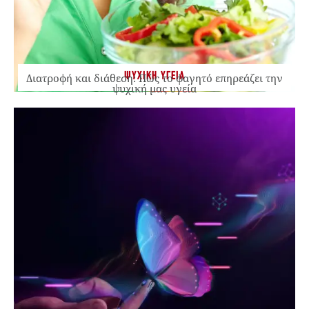
ΨΥΧΙΚΗ ΥΓΕΙΑ
Διατροφή και διάθεση: Πώς το φαγητό επηρεάζει την
ψυχική μας υγεία