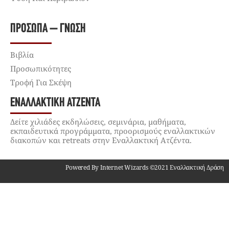
ΠΡΌΣΩΠΑ – ΓΝΏΣΗ
Βιβλία
Προσωπικότητες
Τροφή Για Σκέψη
ΕΝΑΛΛΑΚΤΙΚΉ ΑΤΖΈΝΤΑ
Δείτε χιλιάδες εκδηλώσεις, σεμινάρια, μαθήματα,
εκπαιδευτικά προγράμματα, προορισμούς εναλλακτικών
διακοπών και retreats στην Εναλλακτική Ατζέντα.
Powered By Internet Wizards ©2021 Εναλλακτική Δράση