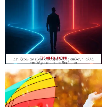
ΤΡΟΦΗ ΓΙΑ ΣΚΕΨΗ
Δεν ξέρω αν είναι σωστή ή λάθος επιλογή, αλλά
τουλάχιστον είναι δική μου