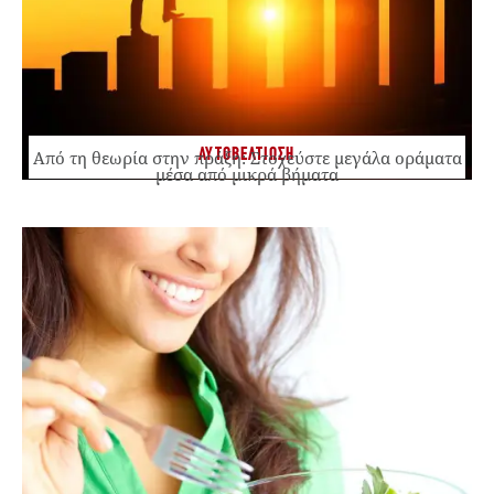
ΑΥΤΟΒΕΛΤΙΩΣΗ
Από τη θεωρία στην πράξη: Στοχεύστε μεγάλα οράματα
μέσα από μικρά βήματα