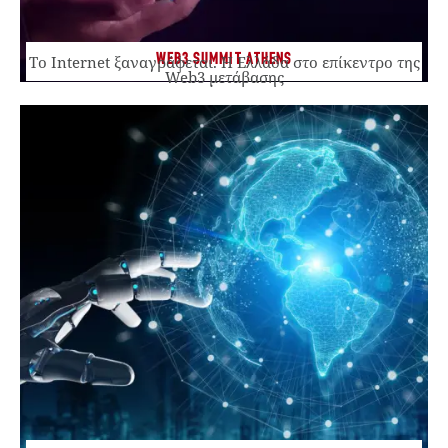
WEB3 SUMMIT ATHENS
Το Internet ξαναγράφεται. Η Ελλάδα στο επίκεντρο της
Web3 μετάβασης