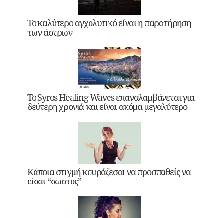
Το καλύτερο αγχολυτικό είναι η παρατήρηση
των άστρων
Το Syros Healing Waves επαναλαμβάνεται για
δεύτερη χρονιά και είναι ακόμα μεγαλύτερο
Κάποια στιγμή κουράζεσαι να προσπαθείς να
είσαι “σωστός”