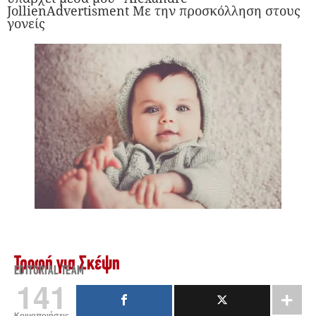
JollienAdvertisment Με την προσκόλληση στους
γονείς
Τροφή για Σκέψη
EDITORIAL TEAM
141
Κοινοποιήσεις