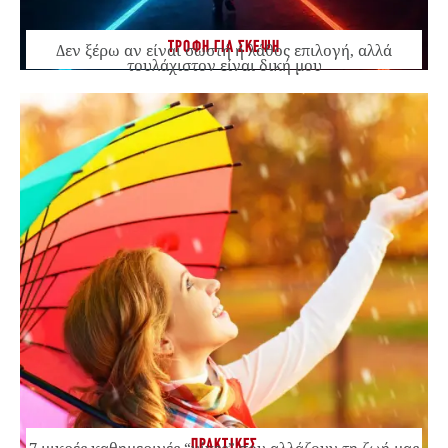
ΤΡΟΦΗ ΓΙΑ ΣΚΕΨΗ
Δεν ξέρω αν είναι σωστή ή λάθος επιλογή, αλλά
τουλάχιστον είναι δική μου
ΠΡΑΚΤΙΚΕΣ
7 μικρές καθημερινές “νίκες” που αλλάζουν τη ζωή μας