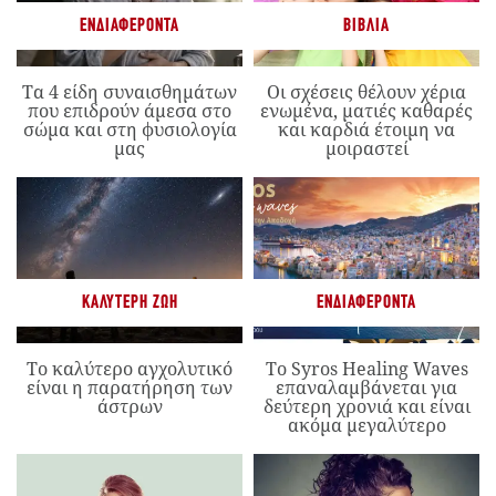
ΕΝΔΙΑΦΈΡΟΝΤΑ
ΒΙΒΛΊΑ
Τα 4 είδη συναισθημάτων
Οι σχέσεις θέλουν χέρια
που επιδρούν άμεσα στο
ενωμένα, ματιές καθαρές
σώμα και στη φυσιολογία
και καρδιά έτοιμη να
μας
μοιραστεί
ΚΑΛΎΤΕΡΗ ΖΩΉ
ΕΝΔΙΑΦΈΡΟΝΤΑ
Το καλύτερο αγχολυτικό
Το Syros Healing Waves
είναι η παρατήρηση των
επαναλαμβάνεται για
άστρων
δεύτερη χρονιά και είναι
ακόμα μεγαλύτερο