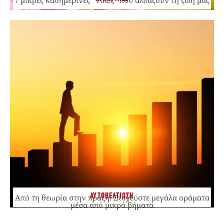
ΑΥΤΟΒΕΛΤΙΩΣΗ
Από τη θεωρία στην πράξη: Στοχεύστε μεγάλα οράματα
μέσα από μικρά βήματα