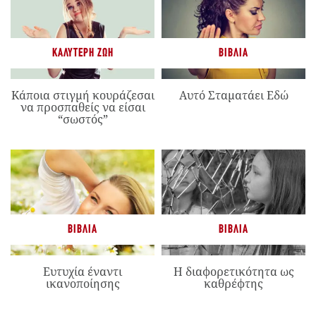
ΚΑΛΎΤΕΡΗ ΖΩΉ
ΒΙΒΛΊΑ
Κάποια στιγμή κουράζεσαι
Αυτό Σταματάει Εδώ
να προσπαθείς να είσαι
“σωστός”
ΒΙΒΛΊΑ
ΒΙΒΛΊΑ
Ευτυχία έναντι
Η διαφορετικότητα ως
ικανοποίησης
καθρέφτης