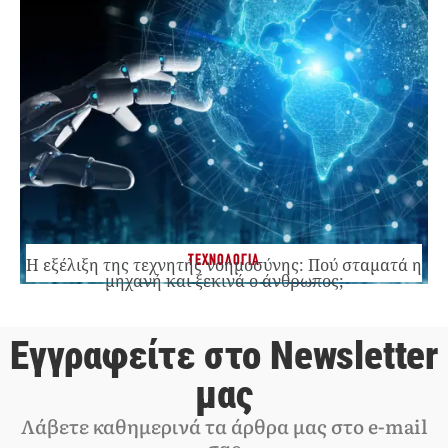
ΤΕΧΝΟΛΟΓΙΑ
Η εξέλιξη της τεχνητής νοημοσύνης: Πού σταματά η
μηχανή και ξεκινά ο άνθρωπος;
Εγγραφείτε στο Newsletter
μας
Λάβετε καθημερινά τα άρθρα μας στο e-mail
σας