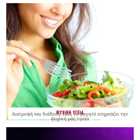
ΨΥΧΙΚΗ ΥΓΕΙΑ
Διατροφή και διάθεση: Πώς το φαγητό επηρεάζει την
ψυχική μας υγεία