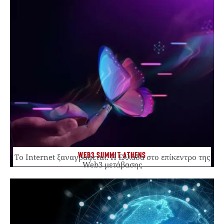
WEB3 SUMMIT ATHENS
Το Internet ξαναγράφεται. Η Ελλάδα στο επίκεντρο της
Web3 μετάβασης