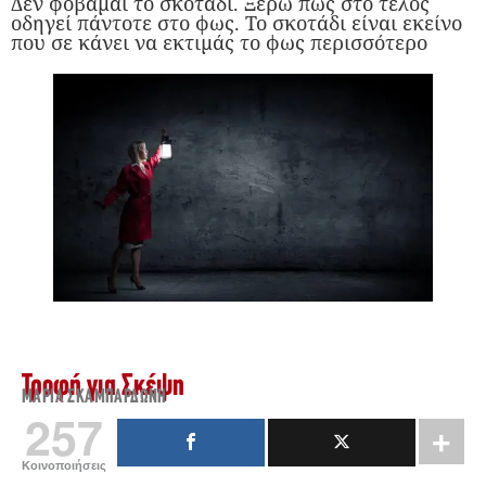
Δεν φοβάμαι το σκοτάδι. Ξέρω πως στο τέλος
οδηγεί πάντοτε στο φως. Το σκοτάδι είναι εκείνο
που σε κάνει να εκτιμάς το φως περισσότερο
Τροφή για Σκέψη
ΜΑΡΊΑ ΣΚΑΜΠΑΡΔΏΝΗ
257
Κοινοποιήσεις