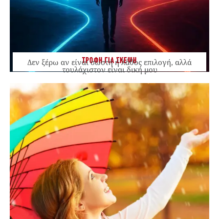
ΤΡΟΦΗ ΓΙΑ ΣΚΕΨΗ
Δεν ξέρω αν είναι σωστή ή λάθος επιλογή, αλλά
τουλάχιστον είναι δική μου