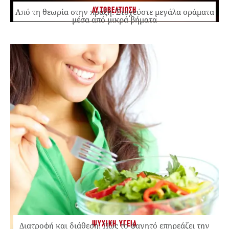
ΑΥΤΟΒΕΛΤΙΩΣΗ
Από τη θεωρία στην πράξη: Στοχεύστε μεγάλα οράματα
μέσα από μικρά βήματα
ΨΥΧΙΚΗ ΥΓΕΙΑ
Διατροφή και διάθεση: Πώς το φαγητό επηρεάζει την