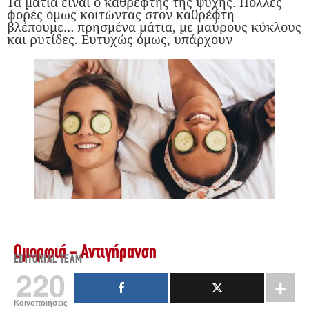
Τα μάτια είναι ο καθρέφτης της ψυχής. Πολλές
φορές όμως κοιτώντας στον καθρέφτη
βλέπουμε… πρησμένα μάτια, με μαύρους κύκλους
και ρυτίδες. Ευτυχώς όμως, υπάρχουν
Ομορφιά - Αντιγήρανση
EDITORIAL TEAM
220
Κοινοποιήσεις