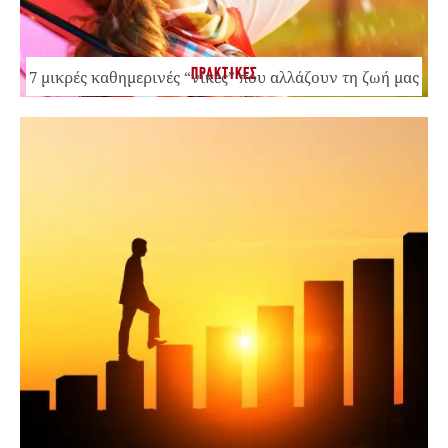
ΠΡΑΚΤΙΚΕΣ
7 μικρές καθημερινές “νίκες” που αλλάζουν τη ζωή μας