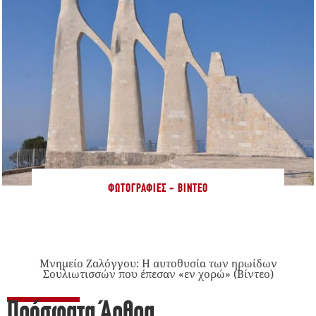
ΦΩΤΟΓΡΑΦΊΕΣ - ΒΊΝΤΕΟ
Μνημείο Ζαλόγγου: Η αυτοθυσία των ηρωίδων
Σουλιωτισσών που έπεσαν «εν χορώ» (Βίντεο)
Πρόσφατα Άρθρα