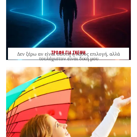
ΤΡΟΦΗ ΓΙΑ ΣΚΕΨΗ
Δεν ξέρω αν είναι σωστή ή λάθος επιλογή, αλλά
τουλάχιστον είναι δική μου