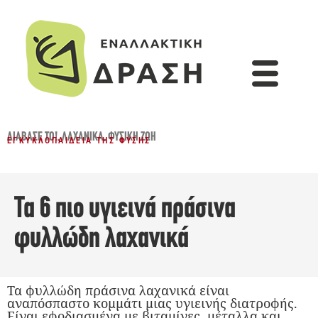
ΔΙΆΒΑΣΈ ΤΟ!
,
ΛΑΧΑΝΙΚΆ
,
ΦΥΣΙΚΉ ΖΩΉ
ΕΓΚΥΚΛΟΠΑΊΔΕΙΑ ΤΗΣ ΦΎΣΗΣ
Τα 6 πιο υγιεινά πράσινα
φυλλώδη λαχανικά
Τα φυλλώδη πράσινα λαχανικά είναι
αναπόσπαστο κομμάτι μιας υγιεινής διατροφής.
Είναι εφοδιασμένα με βιταμίνες, μέταλλα και