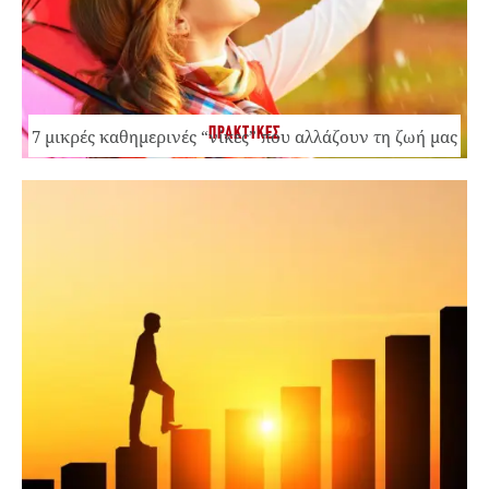
ΠΡΑΚΤΙΚΕΣ
7 μικρές καθημερινές “νίκες” που αλλάζουν τη ζωή μας