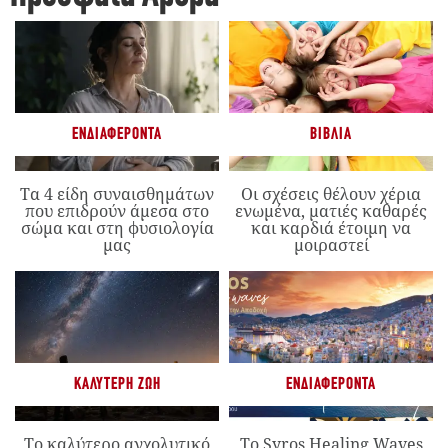
ΕΝΔΙΑΦΈΡΟΝΤΑ
ΒΙΒΛΊΑ
Τα 4 είδη συναισθημάτων
Οι σχέσεις θέλουν χέρια
που επιδρούν άμεσα στο
ενωμένα, ματιές καθαρές
σώμα και στη φυσιολογία
και καρδιά έτοιμη να
μας
μοιραστεί
ΚΑΛΎΤΕΡΗ ΖΩΉ
ΕΝΔΙΑΦΈΡΟΝΤΑ
Το καλύτερο αγχολυτικό
Το Syros Healing Waves