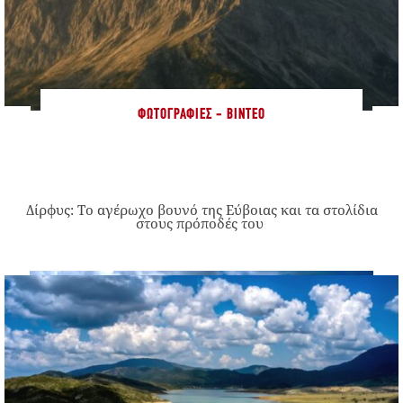
ΦΩΤΟΓΡΑΦΊΕΣ - ΒΊΝΤΕΟ
Δίρφυς: Το αγέρωχο βουνό της Εύβοιας και τα στολίδια
στους πρόποδές του