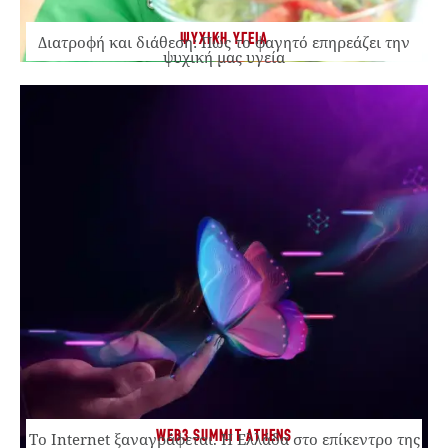
ΨΥΧΙΚΗ ΥΓΕΙΑ
Διατροφή και διάθεση: Πώς το φαγητό επηρεάζει την
ψυχική μας υγεία
WEB3 SUMMIT ATHENS
Το Internet ξαναγράφεται. Η Ελλάδα στο επίκεντρο της