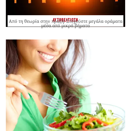
ΑΥΤΟΒΕΛΤΙΩΣΗ
Από τη θεωρία στην πράξη: Στοχεύστε μεγάλα οράματα
μέσα από μικρά βήματα