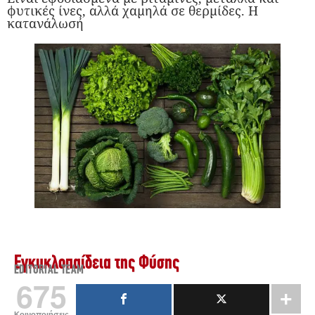
φυτικές ίνες, αλλά χαμηλά σε θερμίδες. Η
κατανάλωσή
Εγκυκλοπαίδεια της Φύσης
EDITORIAL TEAM
675
Κοινοποιήσεις