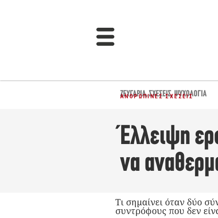
ΖΕΥΓΆΡΙΑ
,
ΣΧΈΣΕΙΣ
,
ΨΥΧΟΛΟΓΊΑ
ΑΝΘΡΏΠΙΝΕΣ ΣΧΈΣΕΙΣ
Έλλειψη ερω
να αναθερμ
Τι σημαίνει όταν δύο σύ
συντρόφους που δεν είνα