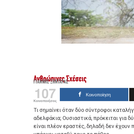
Ανθρώπινες Σχέσεις
ΓΙΆΝΝΗΣ ΞΗΝΤΆΡΑΣ
107
Κοινοποίηση
Κοινοποιήσεις
Τι σημαίνει όταν δύο σύντροφοι καταλήγ
αδελφάκια; Ουσιαστικά, πρόκειται για δ
είναι πλέον εραστές, δηλαδή δεν έχουν 