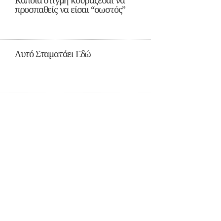
Κάποια στιγμή κουράζεσαι να
προσπαθείς να είσαι “σωστός”
Αυτό Σταματάει Εδώ