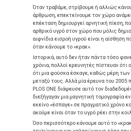
Όταν τραβάμε, στρίβουμε ή αλλιώς κάνου
άρθρωση, επεκτείνουμε τον χώρο ανάμεσ
επέκταση δημιουργεί αρνητική πίεση, π
αρθρικό υγρό στον χώρο που μόλις δημι
αιφνίδια εισροή υγρού είναι η αίσθηση π
όταν κάνουμε το «κρακ».
Ιστορικά, αυτό δεν ήταν πάντα τόσο φαν
χρόνια, πολλοί ερευνητές πίστευαν ότι 
ότι μια φούσκα έσκαγε, καθώς μέρη τω
μεταξύ τους. Αλλά μία έρευνα του 2005
PLOS ONE διάψευσε αυτό τον διαδεδομέν
διεξήγαγαν μια μαγνητική τομογραφία ε
εκείνο «έσπαγε» σε πραγματικό χρόνο κα
ακούμε είναι όταν το υγρό ρέει στην κοι
Όσο περισσότερο κάνουμε αυτό το «κρακ
τεντώνουμε και χαλαρώνουμε τόσο την