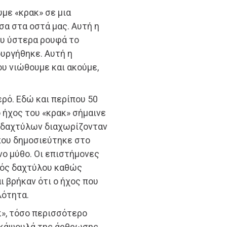
με «κρακ» σε μια
α στα οστά μας. Αυτή η
ου ύστερα ρουφά το
ουργήθηκε. Αυτή η
ου νιώθουμε και ακούμε,
ερό. Εδώ και περίπου 50
ο ήχος του «κρακ» σήμαινε
ν δαχτύλων διαχωρίζονταν
 που δημοσιεύτηκε στο
ο μύθο. Οι επιστήμονες
νός δαχτύλου καθώς
ι βρήκαν ότι ο ήχος που
λότητα.
», τόσο περισσότερο
 κάψουλά της άρθρωσης,