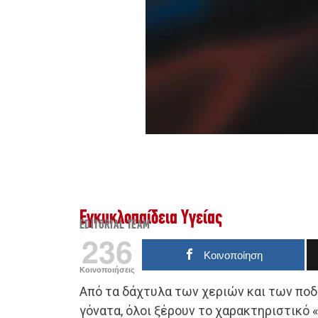
Εγκυκλοπαίδεια Υγείας
EDITORIAL TEAM
236
Κοινοποίηση
Κοινοποιήσεις
Από τα δάχτυλα των χεριών και των ποδι
γόνατα, όλοι ξέρουν το χαρακτηριστικό «