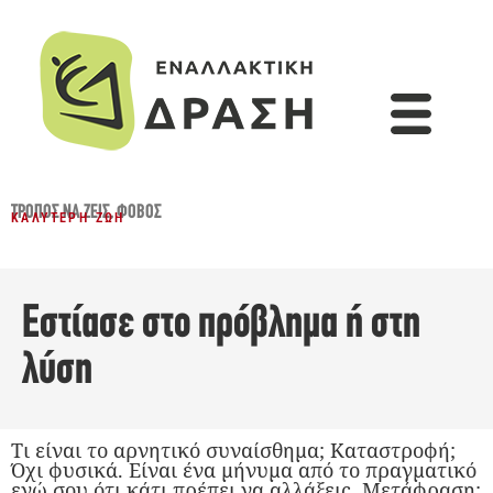
ΤΡΌΠΟΣ ΝΑ ΖΕΙΣ
,
ΦΌΒΟΣ
ΚΑΛΎΤΕΡΗ ΖΩΉ
Εστίασε στο πρόβλημα ή στη
λύση
Τι είναι το αρνητικό συναίσθημα; Καταστροφή;
Όχι φυσικά. Είναι ένα μήνυμα από το πραγματικό
εγώ σου ότι κάτι πρέπει να αλλάξεις. Μετάφραση: