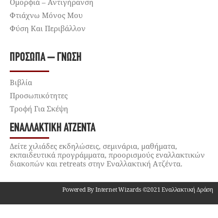
Ομορφιά – Αντιγήρανση
Φτιάχνω Μόνος Μου
Φύση Και Περιβάλλον
ΠΡΌΣΩΠΑ – ΓΝΏΣΗ
Βιβλία
Προσωπικότητες
Τροφή Για Σκέψη
ΕΝΑΛΛΑΚΤΙΚΉ ΑΤΖΈΝΤΑ
Δείτε χιλιάδες εκδηλώσεις, σεμινάρια, μαθήματα,
εκπαιδευτικά προγράμματα, προορισμούς εναλλακτικών
διακοπών και retreats στην Εναλλακτική Ατζέντα.
Powered By Internet Wizards ©2021 Εναλλακτική Δράση