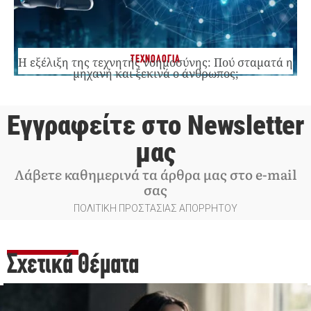
ΤΕΧΝΟΛΟΓΙΑ
Η εξέλιξη της τεχνητής νοημοσύνης: Πού σταματά η
μηχανή και ξεκινά ο άνθρωπος;
Εγγραφείτε στο Newsletter
μας
Λάβετε καθημερινά τα άρθρα μας στο e-mail
σας
ΠΟΛΙΤΙΚΗ ΠΡΟΣΤΑΣΙΑΣ ΑΠΟΡΡΗΤΟΥ
Σχετικά Θέματα