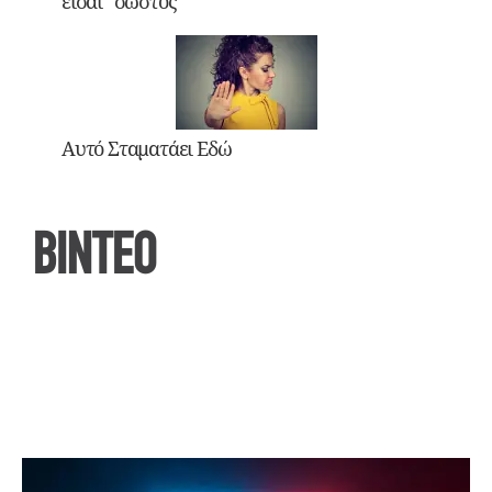
είσαι “σωστός”
Αυτό Σταματάει Εδώ
ΒΙΝΤΕΟ