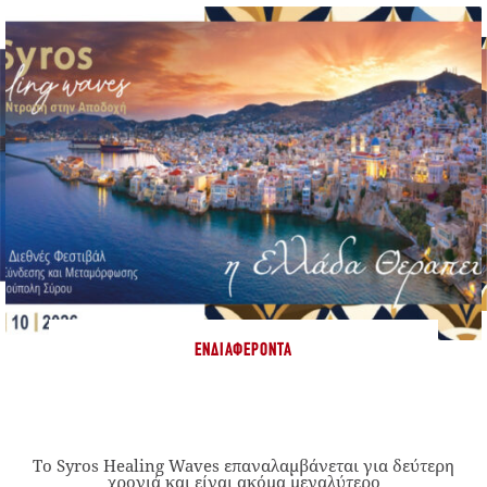
ΕΝΔΙΑΦΈΡΟΝΤΑ
Το Syros Healing Waves επαναλαμβάνεται για δεύτερη
χρονιά και είναι ακόμα μεγαλύτερο