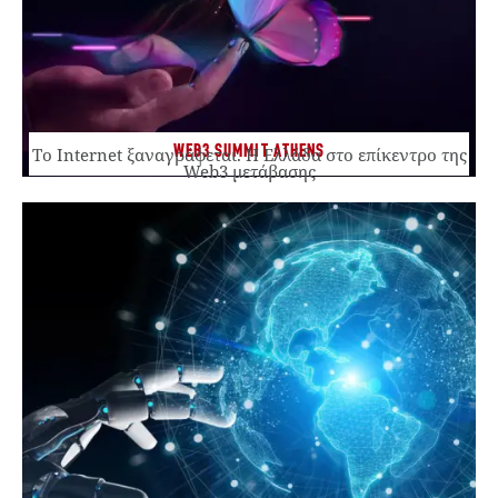
WEB3 SUMMIT ATHENS
Το Internet ξαναγράφεται. Η Ελλάδα στο επίκεντρο της
Web3 μετάβασης