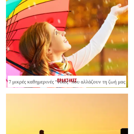
ΠΡΑΚΤΙΚΕΣ
7 μικρές καθημερινές “νίκες” που αλλάζουν τη ζωή μας