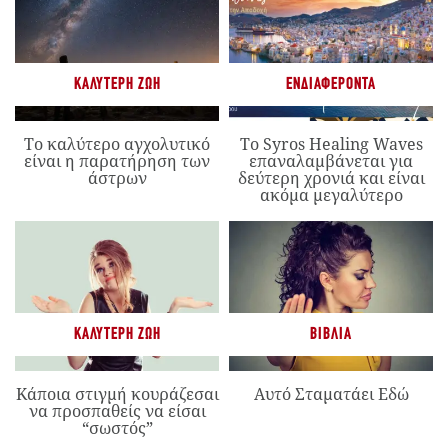
ΚΑΛΎΤΕΡΗ ΖΩΉ
ΕΝΔΙΑΦΈΡΟΝΤΑ
Το καλύτερο αγχολυτικό
Το Syros Healing Waves
είναι η παρατήρηση των
επαναλαμβάνεται για
άστρων
δεύτερη χρονιά και είναι
ακόμα μεγαλύτερο
ΚΑΛΎΤΕΡΗ ΖΩΉ
ΒΙΒΛΊΑ
Κάποια στιγμή κουράζεσαι
Αυτό Σταματάει Εδώ
να προσπαθείς να είσαι
“σωστός”