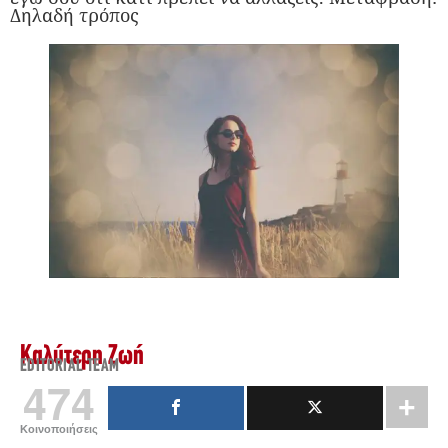
Δηλαδή τρόπος
Καλύτερη Ζωή
EDITORIAL TEAM
474
Κοινοποιήσεις