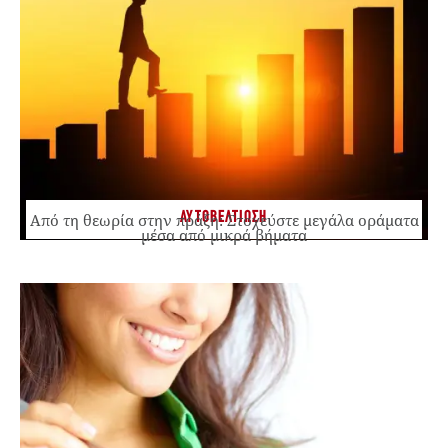
ΑΥΤΟΒΕΛΤΙΩΣΗ
Από τη θεωρία στην πράξη: Στοχεύστε μεγάλα οράματα
μέσα από μικρά βήματα