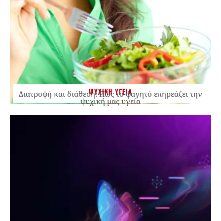
ΨΥΧΙΚΗ ΥΓΕΙΑ
Διατροφή και διάθεση: Πώς το φαγητό επηρεάζει την
ψυχική μας υγεία