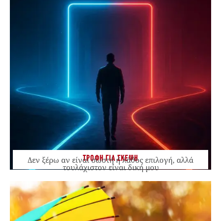
ΤΡΟΦΗ ΓΙΑ ΣΚΕΨΗ
Δεν ξέρω αν είναι σωστή ή λάθος επιλογή, αλλά
τουλάχιστον είναι δική μου