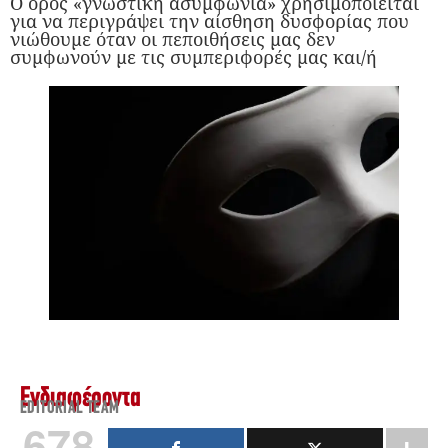
Ο όρος «γνωστική ασυμφωνία» χρησιμοποιείται
για να περιγράψει την αίσθηση δυσφορίας που
νιώθουμε όταν οι πεποιθήσεις μας δεν
συμφωνούν με τις συμπεριφορές μας και/ή
Ενδιαφέροντα
EDITORIAL TEAM
678