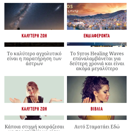
ΚΑΛΎΤΕΡΗ ΖΩΉ
ΕΝΔΙΑΦΈΡΟΝΤΑ
Το καλύτερο αγχολυτικό
Το Syros Healing Waves
είναι η παρατήρηση των
επαναλαμβάνεται για
άστρων
δεύτερη χρονιά και είναι
ακόμα μεγαλύτερο
ΚΑΛΎΤΕΡΗ ΖΩΉ
ΒΙΒΛΊΑ
Κάποια στιγμή κουράζεσαι
Αυτό Σταματάει Εδώ