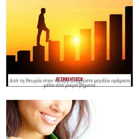
ΑΥΤΟΒΕΛΤΙΩΣΗ
Από τη θεωρία στην πράξη: Στοχεύστε μεγάλα οράματα
μέσα από μικρά βήματα