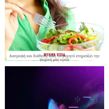
ΨΥΧΙΚΗ ΥΓΕΙΑ
Διατροφή και διάθεση: Πώς το φαγητό επηρεάζει την
ψυχική μας υγεία