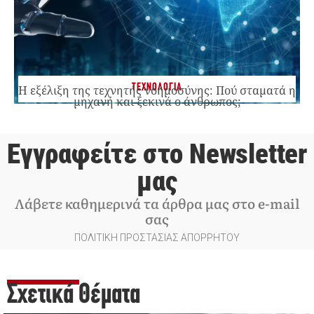
ΤΕΧΝΟΛΟΓΙΑ
Η εξέλιξη της τεχνητής νοημοσύνης: Πού σταματά η
μηχανή και ξεκινά ο άνθρωπος;
Εγγραφείτε στο Newsletter
μας
Λάβετε καθημερινά τα άρθρα μας στο e-mail
σας
ΠΟΛΙΤΙΚΗ ΠΡΟΣΤΑΣΙΑΣ ΑΠΟΡΡΗΤΟΥ
Σχετικά Θέματα