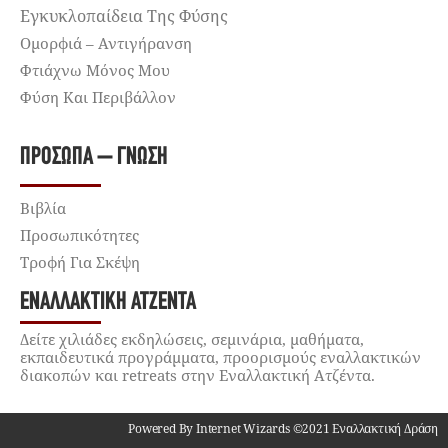
Εγκυκλοπαίδεια Της Φύσης
Ομορφιά – Αντιγήρανση
Φτιάχνω Μόνος Μου
Φύση Και Περιβάλλον
ΠΡΌΣΩΠΑ – ΓΝΏΣΗ
Βιβλία
Προσωπικότητες
Τροφή Για Σκέψη
ΕΝΑΛΛΑΚΤΙΚΉ ΑΤΖΈΝΤΑ
Δείτε χιλιάδες εκδηλώσεις, σεμινάρια, μαθήματα,
εκπαιδευτικά προγράμματα, προορισμούς εναλλακτικών
διακοπών και retreats στην Εναλλακτική Ατζέντα.
Powered By Internet Wizards ©2021 Εναλλακτική Δράση