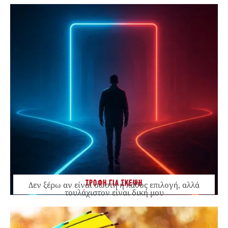
ΤΡΟΦΗ ΓΙΑ ΣΚΕΨΗ
Δεν ξέρω αν είναι σωστή ή λάθος επιλογή, αλλά
τουλάχιστον είναι δική μου