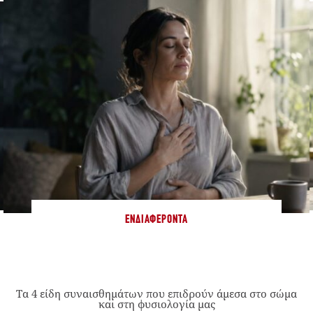
ΕΝΔΙΑΦΈΡΟΝΤΑ
Τα 4 είδη συναισθημάτων που επιδρούν άμεσα στο σώμα
και στη φυσιολογία μας