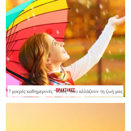
ΠΡΑΚΤΙΚΕΣ
7 μικρές καθημερινές “νίκες” που αλλάζουν τη ζωή μας