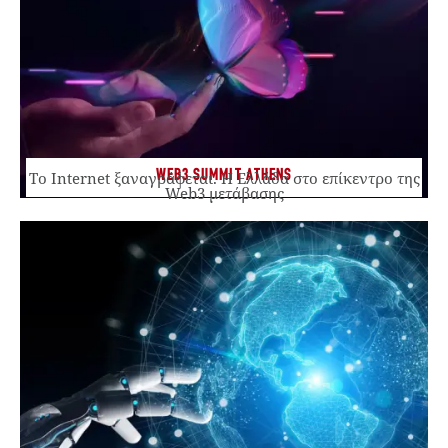
WEB3 SUMMIT ATHENS
Το Internet ξαναγράφεται. Η Ελλάδα στο επίκεντρο της
Web3 μετάβασης