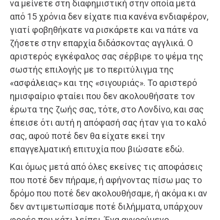
να μείνετε στη διαφημιστική στην οποία μετά
από 15 χρόνια δεν είχατε πια κανένα ενδιαφέρον,
γιατί φοβηθήκατε να ρισκάρετε και να πάτε να
ζήσετε στην επαρχία διδάσκοντας αγγλικά. Ο
αριστερός εγκέφαλος σας σέρβιρε το ψέμα της
σωστής επιλογής με το περιτύλιγμα της
«ασφάλειας» και της «σιγουριάς». Το αριστερό
ημισφαίριο φταίει που δεν ακολουθήσατε τον
έρωτα της ζωής σας, τότε, στο Λονδίνο, και σας
έπεισε ότι αυτή η απόφασή σας ήταν για το καλό
σας, αφού ποτέ δεν θα είχατε εκεί την
επαγγελματική επιτυχία που βιώσατε εδώ.
Και όμως μετά από όλες εκείνες τις αποφάσεις
που ποτέ δεν πήραμε, ή αφήνοντας πίσω μας το
δρόμο που ποτέ δεν ακολουθήσαμε, ή ακόμα κι αν
δεν αντιμετωπίσαμε ποτέ διλήμματα, υπάρχουν
φορές που κάτι λείπει. Ένα αγνοούμενο