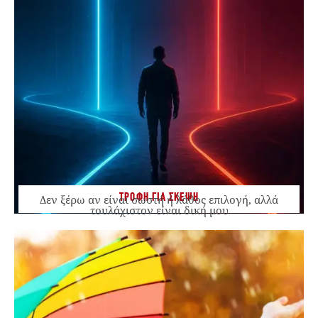
ΤΡΟΦΗ ΓΙΑ ΣΚΕΨΗ
Δεν ξέρω αν είναι σωστή ή λάθος επιλογή, αλλά
τουλάχιστον είναι δική μου