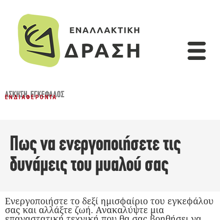
ΆΣΚΗΣΗ
,
ΕΓΚΈΦΑΛΟΣ
ΕΝΔΙΑΦΈΡΟΝΤΑ
Πως να ενεργοποιήσετε τις
δυνάμεις του μυαλού σας
Ενεργοποιήστε το δεξί ημισφαίριο του εγκεφάλου
σας και αλλάξτε ζωή. Ανακαλύψτε μια
επαναστατική τεχνική που θα σας βοηθήσει να