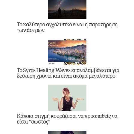
Το καλύτερο αγχολυτικό είναι η παρατήρηση
των άστρων
Το Syros Healing Waves επαναλαμβάνεται για
δεύτερη χρονιά και είναι ακόμα μεγαλύτερο
Κάποια στιγμή κουράζεσαι να προσπαθείς να
είσαι “σωστός”