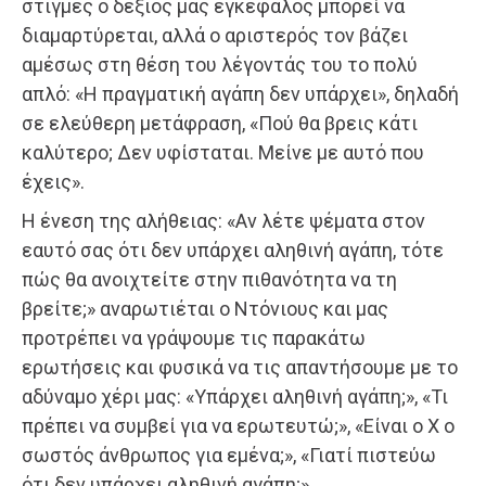
στιγμές ο δεξιός μας εγκέφαλος μπορεί να
διαμαρτύρεται, αλλά ο αριστερός τον βάζει
αμέσως στη θέση του λέγοντάς του το πολύ
απλό: «Η πραγματική αγάπη δεν υπάρχει», δηλαδή
σε ελεύθερη μετάφραση, «Πού θα βρεις κάτι
καλύτερο; Δεν υφίσταται. Μείνε με αυτό που
έχεις».
Η ένεση της αλήθειας: «Αν λέτε ψέματα στον
εαυτό σας ότι δεν υπάρχει αληθινή αγάπη, τότε
πώς θα ανοιχτείτε στην πιθανότητα να τη
βρείτε;» αναρωτιέται ο Ντόνιους και μας
προτρέπει να γράψουμε τις παρακάτω
ερωτήσεις και φυσικά να τις απαντήσουμε με το
αδύναμο χέρι μας: «Υπάρχει αληθινή αγάπη;», «Τι
πρέπει να συμβεί για να ερωτευτώ;», «Είναι ο Χ ο
σωστός άνθρωπος για εμένα;», «Γιατί πιστεύω
ότι δεν υπάρχει αληθινή αγάπη;».