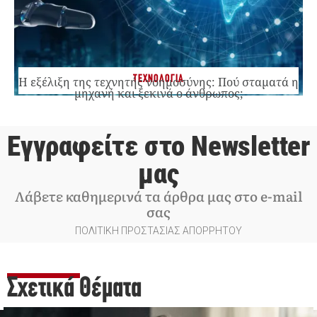
ΤΕΧΝΟΛΟΓΙΑ
Η εξέλιξη της τεχνητής νοημοσύνης: Πού σταματά η
μηχανή και ξεκινά ο άνθρωπος;
Εγγραφείτε στο Newsletter
μας
Λάβετε καθημερινά τα άρθρα μας στο e-mail
σας
ΠΟΛΙΤΙΚΗ ΠΡΟΣΤΑΣΙΑΣ ΑΠΟΡΡΗΤΟΥ
Σχετικά Θέματα