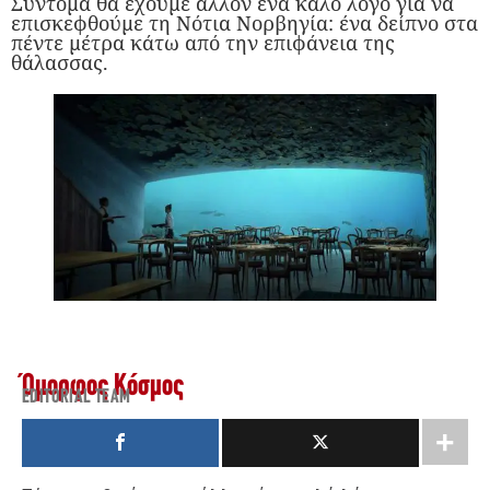
Σύντομα θα έχουμε άλλον ένα καλό λόγο για να
επισκεφθούμε τη Νότια Νορβηγία: ένα δείπνο στα
πέντε μέτρα κάτω από την επιφάνεια της
θάλασσας.
Όμορφος Κόσμος
EDITORIAL TEAM