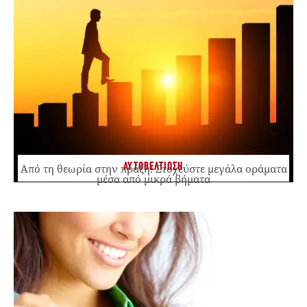
ΑΥΤΟΒΕΛΤΙΩΣΗ
Από τη θεωρία στην πράξη: Στοχεύστε μεγάλα οράματα
μέσα από μικρά βήματα