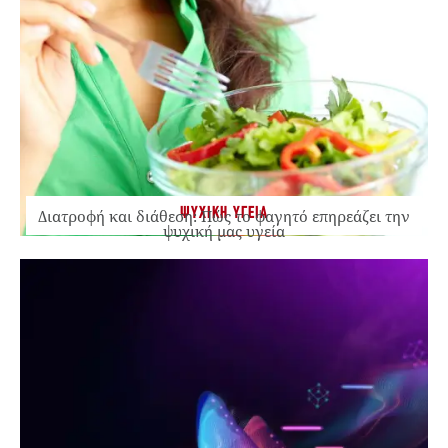
ΨΥΧΙΚΗ ΥΓΕΙΑ
Διατροφή και διάθεση: Πώς το φαγητό επηρεάζει την
ψυχική μας υγεία