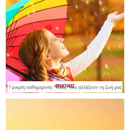
ΠΡΑΚΤΙΚΕΣ
7 μικρές καθημερινές “νίκες” που αλλάζουν τη ζωή μας