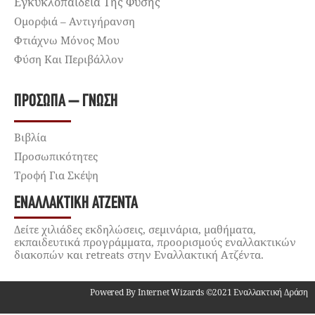
Εγκυκλοπαίδεια Της Φύσης
Ομορφιά – Αντιγήρανση
Φτιάχνω Μόνος Μου
Φύση Και Περιβάλλον
ΠΡΌΣΩΠΑ – ΓΝΏΣΗ
Βιβλία
Προσωπικότητες
Τροφή Για Σκέψη
ΕΝΑΛΛΑΚΤΙΚΉ ΑΤΖΈΝΤΑ
Δείτε χιλιάδες εκδηλώσεις, σεμινάρια, μαθήματα,
εκπαιδευτικά προγράμματα, προορισμούς εναλλακτικών
διακοπών και retreats στην Εναλλακτική Ατζέντα.
Powered By Internet Wizards ©2021 Εναλλακτική Δράση