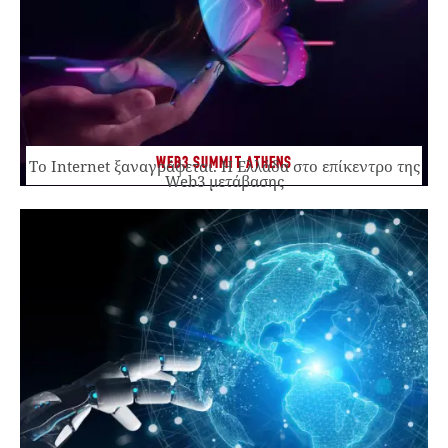
WEB3 SUMMIT ATHENS
Το Internet ξαναγράφεται. Η Ελλάδα στο επίκεντρο της
Web3 μετάβασης