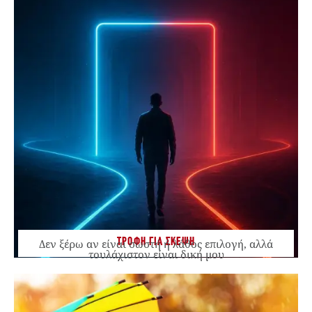
ΤΡΟΦΗ ΓΙΑ ΣΚΕΨΗ
Δεν ξέρω αν είναι σωστή ή λάθος επιλογή, αλλά
τουλάχιστον είναι δική μου