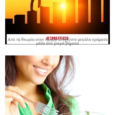
ΑΥΤΟΒΕΛΤΙΩΣΗ
Από τη θεωρία στην πράξη: Στοχεύστε μεγάλα οράματα
μέσα από μικρά βήματα