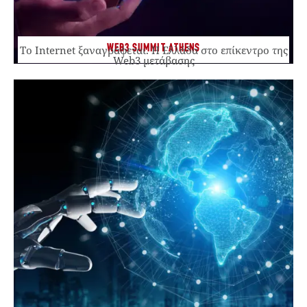
WEB3 SUMMIT ATHENS
Το Internet ξαναγράφεται. Η Ελλάδα στο επίκεντρο της
Web3 μετάβασης