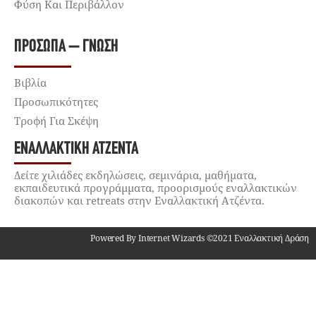
Φύση Και Περιβάλλον
ΠΡΌΣΩΠΑ – ΓΝΏΣΗ
Βιβλία
Προσωπικότητες
Τροφή Για Σκέψη
ΕΝΑΛΛΑΚΤΙΚΉ ΑΤΖΈΝΤΑ
Δείτε χιλιάδες εκδηλώσεις, σεμινάρια, μαθήματα,
εκπαιδευτικά προγράμματα, προορισμούς εναλλακτικών
διακοπών και retreats στην Εναλλακτική Ατζέντα.
Powered By Internet Wizards ©2021 Εναλλακτική Δράση