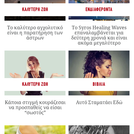
ΚΑΛΎΤΕΡΗ ΖΩΉ
ΕΝΔΙΑΦΈΡΟΝΤΑ
Το καλύτερο αγχολυτικό
Το Syros Healing Waves
είναι η παρατήρηση των
επαναλαμβάνεται για
άστρων
δεύτερη χρονιά και είναι
ακόμα μεγαλύτερο
ΚΑΛΎΤΕΡΗ ΖΩΉ
ΒΙΒΛΊΑ
Κάποια στιγμή κουράζεσαι
Αυτό Σταματάει Εδώ
να προσπαθείς να είσαι
“σωστός”