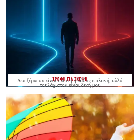
ΤΡΟΦΗ ΓΙΑ ΣΚΕΨΗ
Δεν ξέρω αν είναι σωστή ή λάθος επιλογή, αλλά
τουλάχιστον είναι δική μου