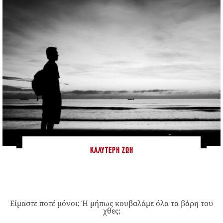
ΚΑΛΎΤΕΡΗ ΖΩΉ
Είμαστε ποτέ μόνοι; Ή μήπως κουβαλάμε όλα τα βάρη του
χθες;