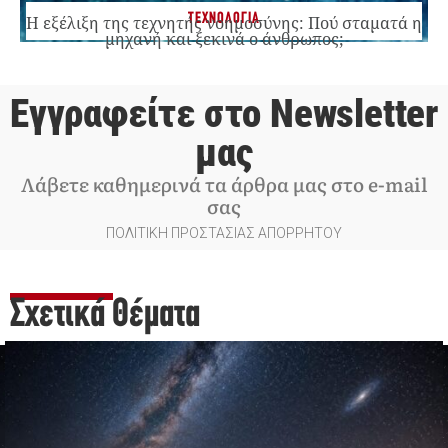
ΤΕΧΝΟΛΟΓΙΑ
Η εξέλιξη της τεχνητής νοημοσύνης: Πού σταματά η
μηχανή και ξεκινά ο άνθρωπος;
Εγγραφείτε στο Newsletter
μας
Λάβετε καθημερινά τα άρθρα μας στο e-mail
σας
ΠΟΛΙΤΙΚΗ ΠΡΟΣΤΑΣΙΑΣ ΑΠΟΡΡΗΤΟΥ
Σχετικά Θέματα