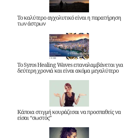
Το καλύτερο αγχολυτικό είναι η παρατήρηση
των άστρων
Το Syros Healing Waves επαναλαμβάνεται για
δεύτερη χρονιά και είναι ακόμα μεγαλύτερο
Κάποια στιγμή κουράζεσαι να προσπαθείς να
είσαι “σωστός”