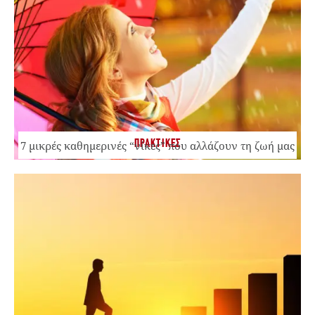
ΠΡΑΚΤΙΚΕΣ
7 μικρές καθημερινές “νίκες” που αλλάζουν τη ζωή μας