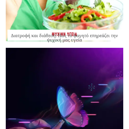
ΨΥΧΙΚΗ ΥΓΕΙΑ
Διατροφή και διάθεση: Πώς το φαγητό επηρεάζει την
ψυχική μας υγεία