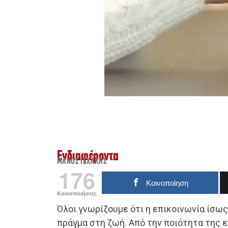
Ενδιαφέροντα
ΜΆΝΟΣ ΙΣΧΆΚΗΣ
176
Κοινοποίηση
Κοινοποιήσεις
Όλοι γνωρίζουμε ότι η επικοινωνία ίσως
πράγμα στη ζωή. Από την ποιότητα της 