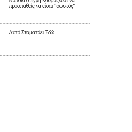
Κάποια στιγμή κουράζεσαι να
προσπαθείς να είσαι “σωστός”
Αυτό Σταματάει Εδώ