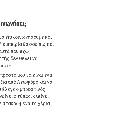
οινωνήσει;
 να επικοινωνήσουμε και
 εμπειρία θα σου πω, και
 αυτό που έχω
ητής δεν θέλει να
 ποτέ.
μπροστά μου να είναι ένα
εξιά από Λεωφόρο και να
υ έλεγε ο μπροστινός
γαίνει ο τύπος, κλείνει
με σταυρωμένα τα χέρια