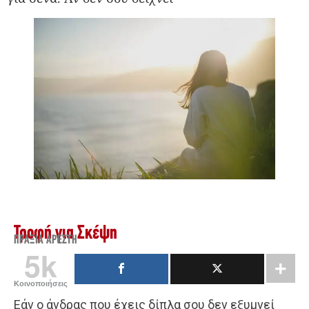
Τροφή για Σκέψη
ΠΡΆΞΙΑ ΑΡΈΣΤΗ
5k
Κοινοποιήσεις
Εάν ο άνδρας που έχεις δίπλα σου δεν εξυμνεί