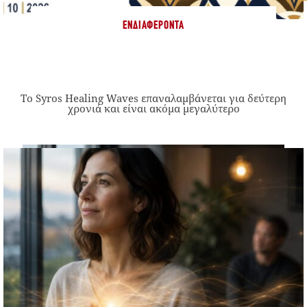
ΕΝΔΙΑΦΈΡΟΝΤΑ
Το Syros Healing Waves επαναλαμβάνεται για δεύτερη
χρονιά και είναι ακόμα μεγαλύτερο