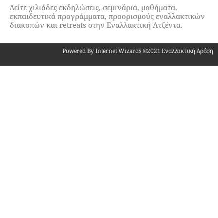
Δείτε χιλιάδες εκδηλώσεις, σεμινάρια, μαθήματα,
εκπαιδευτικά προγράμματα, προορισμούς εναλλακτικών
διακοπών και retreats στην Εναλλακτική Ατζέντα.
Powered By Internet Wizards ©2021 Εναλλακτική Δράση