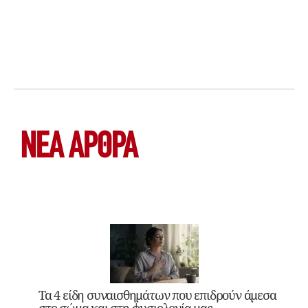
ΝΕΑ ΆΡΘΡΑ
Τα 4 είδη συναισθημάτων που επιδρούν άμεσα
στο σώμα και στη φυσιολογία μας