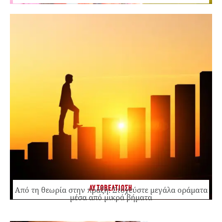
ΑΥΤΟΒΕΛΤΙΩΣΗ
Από τη θεωρία στην πράξη: Στοχεύστε μεγάλα οράματα
μέσα από μικρά βήματα