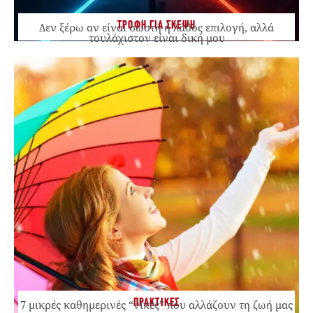
ΤΡΟΦΗ ΓΙΑ ΣΚΕΨΗ
Δεν ξέρω αν είναι σωστή ή λάθος επιλογή, αλλά
τουλάχιστον είναι δική μου
ΠΡΑΚΤΙΚΕΣ
7 μικρές καθημερινές “νίκες” που αλλάζουν τη ζωή μας