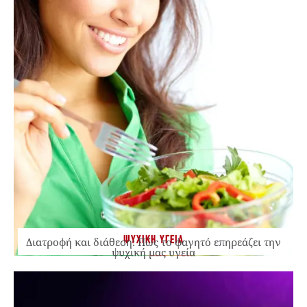
ΨΥΧΙΚΗ ΥΓΕΙΑ
Διατροφή και διάθεση: Πώς το φαγητό επηρεάζει την
ψυχική μας υγεία