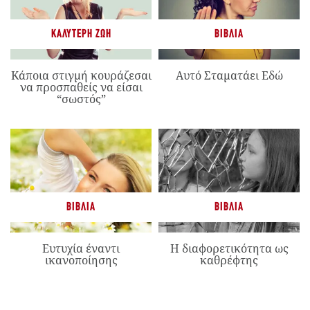
ΚΑΛΎΤΕΡΗ ΖΩΉ
ΒΙΒΛΊΑ
Κάποια στιγμή κουράζεσαι
Αυτό Σταματάει Εδώ
να προσπαθείς να είσαι
“σωστός”
ΒΙΒΛΊΑ
ΒΙΒΛΊΑ
Ευτυχία έναντι
Η διαφορετικότητα ως
ικανοποίησης
καθρέφτης