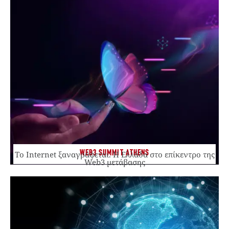
WEB3 SUMMIT ATHENS
Το Internet ξαναγράφεται. Η Ελλάδα στο επίκεντρο της
Web3 μετάβασης