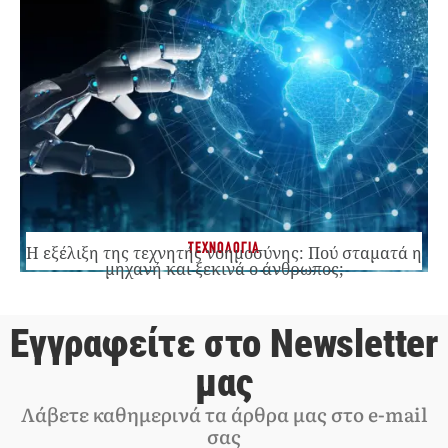
ΤΕΧΝΟΛΟΓΙΑ
Η εξέλιξη της τεχνητής νοημοσύνης: Πού σταματά η
μηχανή και ξεκινά ο άνθρωπος;
Εγγραφείτε στο Newsletter
μας
Λάβετε καθημερινά τα άρθρα μας στο e-mail
σας