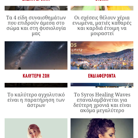
Τα 4 είδη συναισθημάτων
Οι σχέσεις θέλουν χέρια
που επιδρούν άμεσα στο
ενωμένα, ματιές καθαρές
σώμα και στη φυσιολογία
και καρδιά έτοιμη να
μας
μοιραστεί
ΚΑΛΎΤΕΡΗ ΖΩΉ
ΕΝΔΙΑΦΈΡΟΝΤΑ
Το καλύτερο αγχολυτικό
Το Syros Healing Waves
είναι η παρατήρηση των
επαναλαμβάνεται για
άστρων
δεύτερη χρονιά και είναι
ακόμα μεγαλύτερο