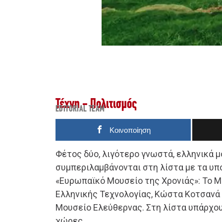
Τέχνη - Πολιτισμός
EDITORIAL TEAM
Κοινοποίηση
Φέτος δύο, λιγότερο γνωστά, ελληνικά 
συμπεριλαμβάνονται στη λίστα με τα υπ
«Ευρωπαϊκό Μουσείο της Χρονιάς»: Το Μ
Ελληνικής Τεχνολογίας, Κώστα Κοτσανά 
Μουσείο Ελεύθερνας. Στη λίστα υπάρχου
χώρες.