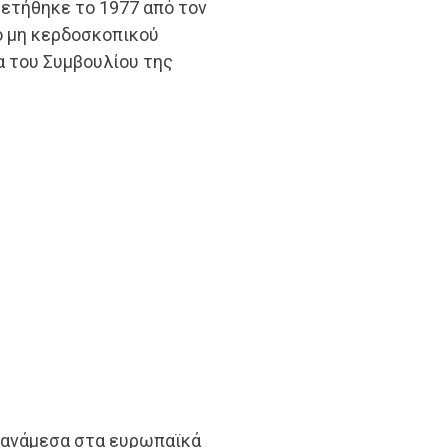
ετήθηκε το 1977 από τον
ό μη κερδοσκοπικού
δα του Συμβουλίου της
ς ανάμεσα στα ευρωπαϊκά