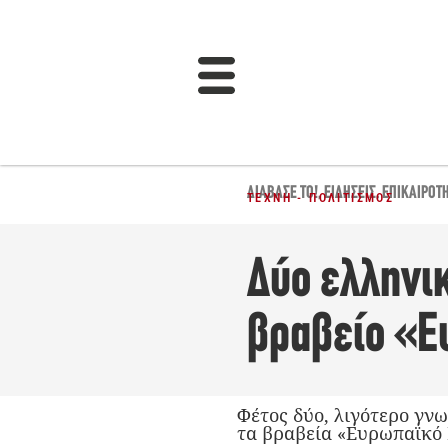
ΔΙΆΒΑΣΈ ΤΟ!
,
ΕΙΔΉΣΕΙΣ
,
ΕΠΙΚΑΙΡΌΤ
ΤΈΧΝΗ - ΠΟΛΙΤΙΣΜΌΣ
Δύο ελληνικ
βραβείο «Ε
Φέτος δύο, λιγότερο γν
τα βραβεία «Ευρωπαϊκό 