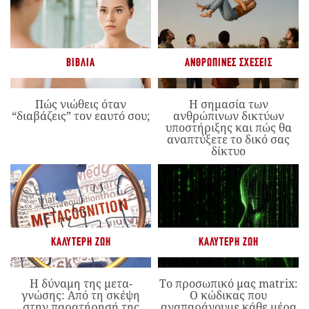
ΒΙΒΛΊΑ
ΑΝΘΡΏΠΙΝΕΣ ΣΧΈΣΕΙΣ
Πώς νιώθεις όταν
Η σημασία των
“διαβάζεις” τον εαυτό σου;
ανθρώπινων δικτύων
υποστήριξης και πώς θα
αναπτύξετε το δικό σας
δίκτυο
ΚΑΛΎΤΕΡΗ ΖΩΉ
ΚΑΛΎΤΕΡΗ ΖΩΉ
Η δύναμη της μετα-
Το προσωπικό μας matrix:
γνώσης: Από τη σκέψη
Ο κώδικας που
στην παρατήρησή της
αναπαράγουμε κάθε μέρα