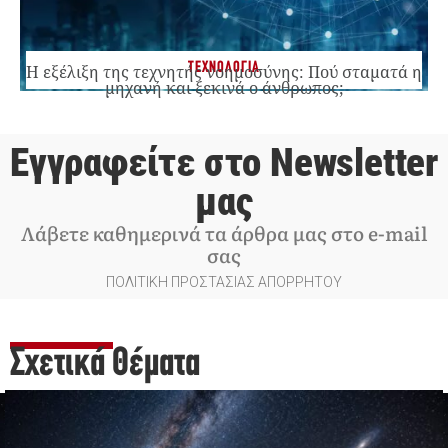
ΤΕΧΝΟΛΟΓΙΑ
Η εξέλιξη της τεχνητής νοημοσύνης: Πού σταματά η
μηχανή και ξεκινά ο άνθρωπος;
Εγγραφείτε στο Newsletter
μας
Λάβετε καθημερινά τα άρθρα μας στο e-mail
σας
ΠΟΛΙΤΙΚΗ ΠΡΟΣΤΑΣΙΑΣ ΑΠΟΡΡΗΤΟΥ
Σχετικά Θέματα