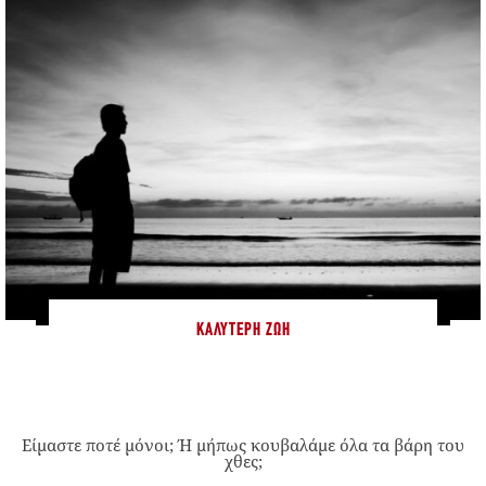
ΚΑΛΎΤΕΡΗ ΖΩΉ
Είμαστε ποτέ μόνοι; Ή μήπως κουβαλάμε όλα τα βάρη του
χθες;