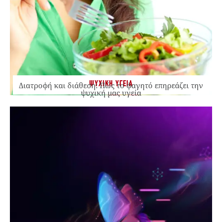
ΨΥΧΙΚΗ ΥΓΕΙΑ
Διατροφή και διάθεση: Πώς το φαγητό επηρεάζει την
ψυχική μας υγεία