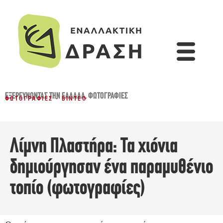
ΕΞΕΡΕΥΝΏΝΤΑΣ ΤΗΝ ΕΛΛΆΔΑ
,
ΦΩΤΟΓΡΑΦΊΕΣ
ΦΩΤΟΓΡΑΦΊΕΣ - ΒΊΝΤΕΟ
Λίμνη Πλαστήρα: Τα χιόνια
δημιούργησαν ένα παραμυθένιο
τοπίο (φωτογραφίες)