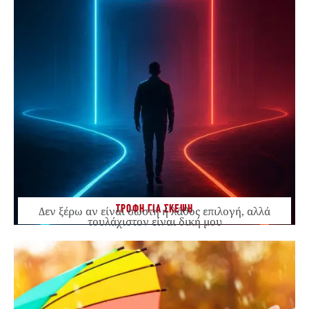
ΤΡΟΦΗ ΓΙΑ ΣΚΕΨΗ
Δεν ξέρω αν είναι σωστή ή λάθος επιλογή, αλλά
τουλάχιστον είναι δική μου