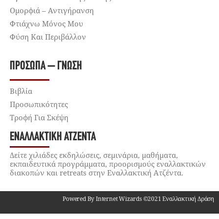
Ομορφιά – Αντιγήρανση
Φτιάχνω Μόνος Μου
Φύση Και Περιβάλλον
ΠΡΌΣΩΠΑ – ΓΝΏΣΗ
Βιβλία
Προσωπικότητες
Τροφή Για Σκέψη
ΕΝΑΛΛΑΚΤΙΚΉ ΑΤΖΈΝΤΑ
Δείτε χιλιάδες εκδηλώσεις, σεμινάρια, μαθήματα,
εκπαιδευτικά προγράμματα, προορισμούς εναλλακτικών
διακοπών και retreats στην Εναλλακτική Ατζέντα.
Powered By Internet Wizards ©2021 Εναλλακτική Δράση