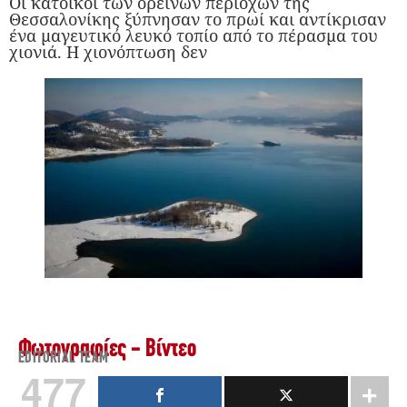
Οι κάτοικοι των ορεινών περιοχών της
Θεσσαλονίκης ξύπνησαν το πρωί και αντίκρισαν
ένα μαγευτικό λευκό τοπίο από το πέρασμα του
χιονιά. Η χιονόπτωση δεν
Φωτογραφίες - Βίντεο
EDITORIAL TEAM
477