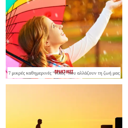
ΠΡΑΚΤΙΚΕΣ
7 μικρές καθημερινές “νίκες” που αλλάζουν τη ζωή μας