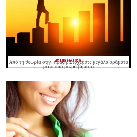
ΑΥΤΟΒΕΛΤΙΩΣΗ
Από τη θεωρία στην πράξη: Στοχεύστε μεγάλα οράματα
μέσα από μικρά βήματα