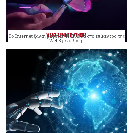
WEB3 SUMMIT ATHENS
Το Internet ξαναγράφεται. Η Ελλάδα στο επίκεντρο της
Web3 μετάβασης