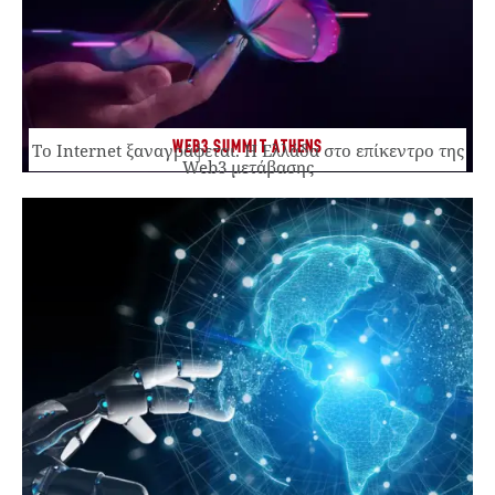
WEB3 SUMMIT ATHENS
Το Internet ξαναγράφεται. Η Ελλάδα στο επίκεντρο της
Web3 μετάβασης