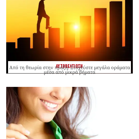
ΑΥΤΟΒΕΛΤΙΩΣΗ
Από τη θεωρία στην πράξη: Στοχεύστε μεγάλα οράματα
μέσα από μικρά βήματα