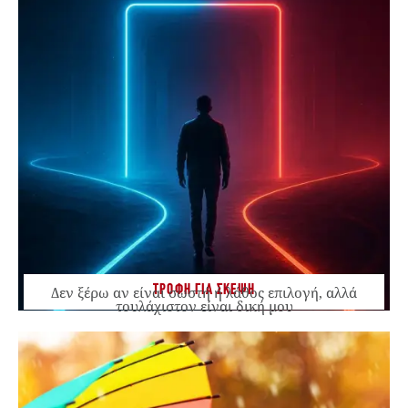
ΤΡΟΦΗ ΓΙΑ ΣΚΕΨΗ
Δεν ξέρω αν είναι σωστή ή λάθος επιλογή, αλλά
τουλάχιστον είναι δική μου