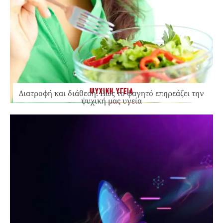
ΨΥΧΙΚΗ ΥΓΕΙΑ
Διατροφή και διάθεση: Πώς το φαγητό επηρεάζει την
ψυχική μας υγεία