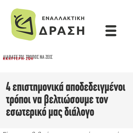
ΔΙΆΒΑΣΈ ΤΟ!
,
ΤΡΌΠΟΣ ΝΑ ΖΕΙΣ
ΚΑΛΎΤΕΡΗ ΖΩΉ
4 επιστημονικά αποδεδειγμένοι
τρόποι να βελτιώσουμε τον
εσωτερικό μας διάλογο