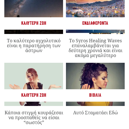
ΚΑΛΎΤΕΡΗ ΖΩΉ
ΕΝΔΙΑΦΈΡΟΝΤΑ
Το καλύτερο αγχολυτικό
Το Syros Healing Waves
είναι η παρατήρηση των
επαναλαμβάνεται για
άστρων
δεύτερη χρονιά και είναι
ακόμα μεγαλύτερο
ΚΑΛΎΤΕΡΗ ΖΩΉ
ΒΙΒΛΊΑ
Κάποια στιγμή κουράζεσαι
Αυτό Σταματάει Εδώ
να προσπαθείς να είσαι
“σωστός”