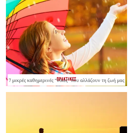
ΠΡΑΚΤΙΚΕΣ
7 μικρές καθημερινές “νίκες” που αλλάζουν τη ζωή μας