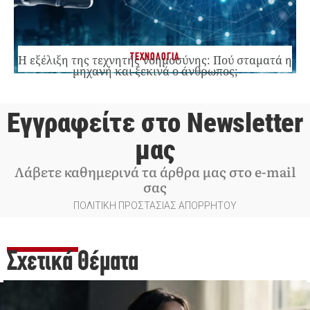
ΤΕΧΝΟΛΟΓΙΑ
Η εξέλιξη της τεχνητής νοημοσύνης: Πού σταματά η
μηχανή και ξεκινά ο άνθρωπος;
Εγγραφείτε στο Newsletter
μας
Λάβετε καθημερινά τα άρθρα μας στο e-mail
σας
ΠΟΛΙΤΙΚΗ ΠΡΟΣΤΑΣΙΑΣ ΑΠΟΡΡΗΤΟΥ
Σχετικά Θέματα