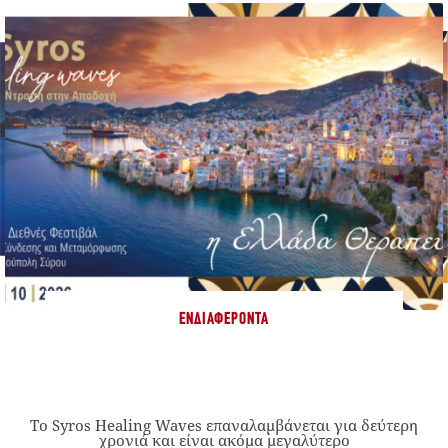
ΕΝΔΙΑΦΈΡΟΝΤΑ
Το Syros Healing Waves επαναλαμβάνεται για δεύτερη
χρονιά και είναι ακόμα μεγαλύτερο