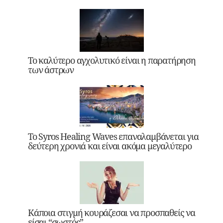
Το καλύτερο αγχολυτικό είναι η παρατήρηση
των άστρων
Το Syros Healing Waves επαναλαμβάνεται για
δεύτερη χρονιά και είναι ακόμα μεγαλύτερο
Κάποια στιγμή κουράζεσαι να προσπαθείς να
είσαι “σωστός”