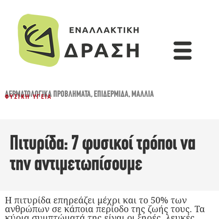
ΔΕΡΜΑΤΟΛΟΓΙΚΆ ΠΡΟΒΛΉΜΑΤΑ
,
ΕΠΙΔΕΡΜΊΔΑ
,
ΜΑΛΛΙΆ
ΦΥΣΙΚΉ ΥΓΕΊΑ
Πιτυρίδα: 7 φυσικοί τρόποι να
την αντιμετωπίσουμε
Η πιτυρίδα επηρεάζει μέχρι και το 50% των
ανθρώπων σε κάποια περίοδο της ζωής τους. Τα
κύρια συμπτώματά της είναι οι ξηρές, λευκές