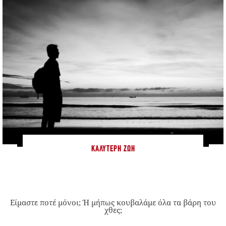
ΚΑΛΎΤΕΡΗ ΖΩΉ
Είμαστε ποτέ μόνοι; Ή μήπως κουβαλάμε όλα τα βάρη του
χθες;