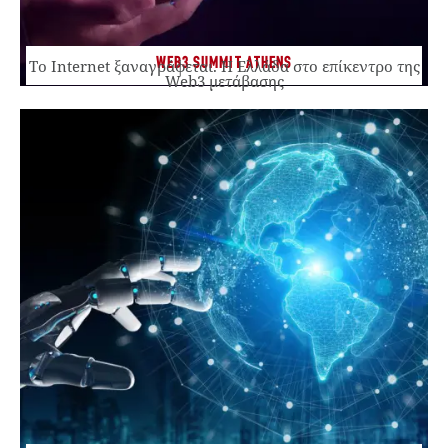
WEB3 SUMMIT ATHENS
Το Internet ξαναγράφεται. Η Ελλάδα στο επίκεντρο της
Web3 μετάβασης