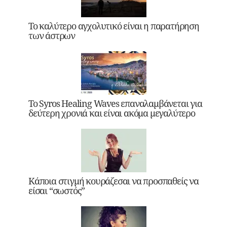
Το καλύτερο αγχολυτικό είναι η παρατήρηση
των άστρων
Το Syros Healing Waves επαναλαμβάνεται για
δεύτερη χρονιά και είναι ακόμα μεγαλύτερο
Κάποια στιγμή κουράζεσαι να προσπαθείς να
είσαι “σωστός”