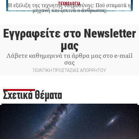
ΤΕΧΝΟΛΟΓΙΑ
Η εξέλιξη της τεχνητής νοημοσύνης: Πού σταματά η
μηχανή και ξεκινά ο άνθρωπος;
Εγγραφείτε στο Newsletter
μας
Λάβετε καθημερινά τα άρθρα μας στο e-mail
σας
ΠΟΛΙΤΙΚΗ ΠΡΟΣΤΑΣΙΑΣ ΑΠΟΡΡΗΤΟΥ
Σχετικά Θέματα