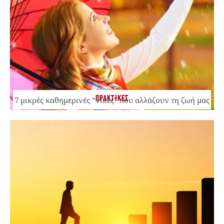
ΠΡΑΚΤΙΚΕΣ
7 μικρές καθημερινές “νίκες” που αλλάζουν τη ζωή μας