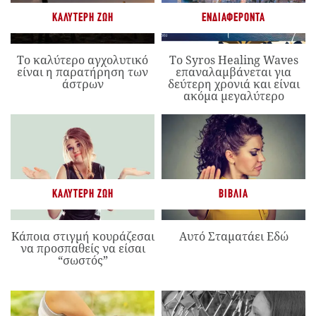
ΚΑΛΎΤΕΡΗ ΖΩΉ
ΕΝΔΙΑΦΈΡΟΝΤΑ
Το καλύτερο αγχολυτικό
Το Syros Healing Waves
είναι η παρατήρηση των
επαναλαμβάνεται για
άστρων
δεύτερη χρονιά και είναι
ακόμα μεγαλύτερο
ΚΑΛΎΤΕΡΗ ΖΩΉ
ΒΙΒΛΊΑ
Κάποια στιγμή κουράζεσαι
Αυτό Σταματάει Εδώ
να προσπαθείς να είσαι
“σωστός”