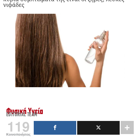
νιφάδες
Φυσική Υγεία
EDITORIAL TEAM
119
Κοινοποιήσεις