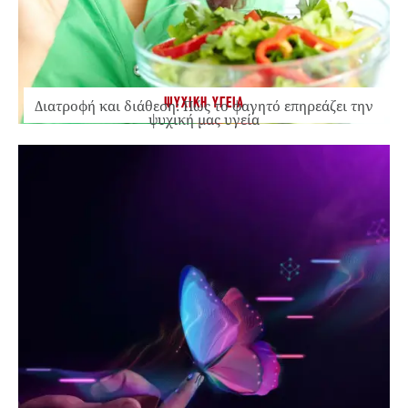
ΨΥΧΙΚΗ ΥΓΕΙΑ
Διατροφή και διάθεση: Πώς το φαγητό επηρεάζει την
ψυχική μας υγεία