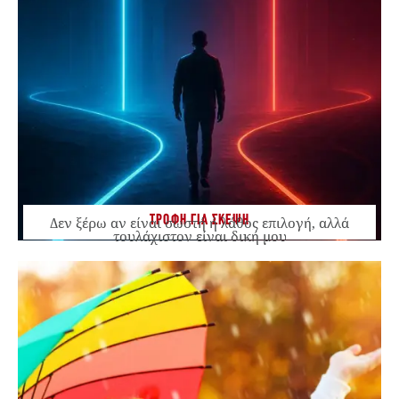
ΤΡΟΦΗ ΓΙΑ ΣΚΕΨΗ
Δεν ξέρω αν είναι σωστή ή λάθος επιλογή, αλλά
τουλάχιστον είναι δική μου