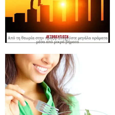
ΑΥΤΟΒΕΛΤΙΩΣΗ
Από τη θεωρία στην πράξη: Στοχεύστε μεγάλα οράματα
μέσα από μικρά βήματα