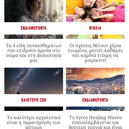
ΕΝΔΙΑΦΈΡΟΝΤΑ
ΒΙΒΛΊΑ
Τα 4 είδη συναισθημάτων
Οι σχέσεις θέλουν χέρια
που επιδρούν άμεσα στο
ενωμένα, ματιές καθαρές
σώμα και στη φυσιολογία
και καρδιά έτοιμη να
μας
μοιραστεί
ΚΑΛΎΤΕΡΗ ΖΩΉ
ΕΝΔΙΑΦΈΡΟΝΤΑ
Το καλύτερο αγχολυτικό
Το Syros Healing Waves
είναι η παρατήρηση των
επαναλαμβάνεται για
άστρων
δεύτερη χρονιά και είναι