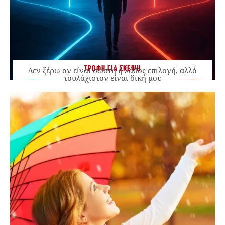
ΤΡΟΦΗ ΓΙΑ ΣΚΕΨΗ
Δεν ξέρω αν είναι σωστή ή λάθος επιλογή, αλλά
τουλάχιστον είναι δική μου