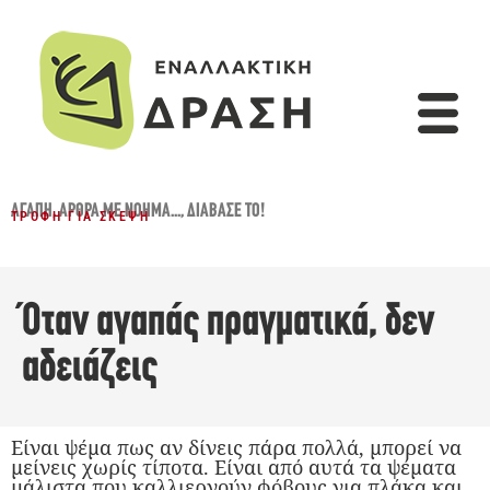
ΑΓΆΠΗ
,
ΆΡΘΡΑ ΜΕ ΝΌΗΜΑ...
,
ΔΙΆΒΑΣΈ ΤΟ!
ΤΡΟΦΉ ΓΙΑ ΣΚΈΨΗ
Όταν αγαπάς πραγματικά, δεν
αδειάζεις
Είναι ψέμα πως αν δίνεις πάρα πολλά, μπορεί να
μείνεις χωρίς τίποτα. Είναι από αυτά τα ψέματα
μάλιστα που καλλιεργούν φόβους για πλάκα και