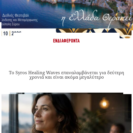
ΕΝΔΙΑΦΈΡΟΝΤΑ
Το Syros Healing Waves επαναλαμβάνεται για δεύτερη
χρονιά και είναι ακόμα μεγαλύτερο