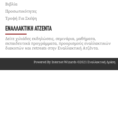
Βιβλία
Προσωπικότητες
Τροφή Για Σκέψη
ΕΝΑΛΛΑΚΤΙΚΉ ΑΤΖΈΝΤΑ
Δείτε χιλιάδες εκδηλώσεις, σεμινάρια, μαθήματα,
εκπαιδευτικά προγράμματα, προορισμούς εναλλακτικών
διακοπών και retreats στην Εναλλακτική Ατζέντα.
Powered By Internet Wizards ©2021 Εναλλακτική Δράση