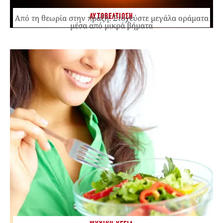
ΑΥΤΟΒΕΛΤΙΩΣΗ
Από τη θεωρία στην πράξη: Στοχεύστε μεγάλα οράματα
μέσα από μικρά βήματα