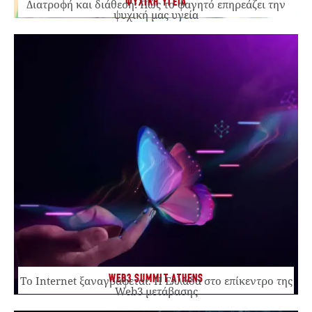
ΨΥΧΙΚΗ ΥΓΕΙΑ
Διατροφή και διάθεση: Πώς το φαγητό επηρεάζει την
ψυχική μας υγεία
WEB3 SUMMIT ATHENS
Το Internet ξαναγράφεται. Η Ελλάδα στο επίκεντρο της
Web3 μετάβασης