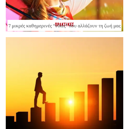
ΠΡΑΚΤΙΚΕΣ
7 μικρές καθημερινές “νίκες” που αλλάζουν τη ζωή μας