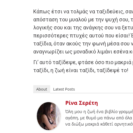
Κάπως έτσι να τολμάς να ταξιδεύεις, σ
απόσταση του μυαλού με την ψυχή σου, τ
λογικής σου και της ανάγκης σου να ξετυ
περισσότερες πτυχές αυτού που είσαι! Έ
ταξίδια, όταν ακούς την φωνή μέσα σου ν
αναγνωρίζει ως μοναδικό λιμάνι εσένα κα
Γι’ αυτό ταξίδεψε, φτάσε όσο πιο μακριά 
ταξίδι, η ζωή είναι ταξίδι, ταξίδεψέ το!
About
Latest Posts
Ρίνα Σερέτη
Όλη μου η ζωή ένα βιβλίο γραμμέν
αγάπη, με θυμό μα πάνω από όλα
να διώξω μακριά κάθετί αρνητικό