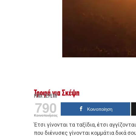
Τροφή για Σκέψη
ΡΊΝΑ ΣΕΡΈΤΗ
790
Κοινοποίηση
Κοινοποιήσεις
Έτσι γίνονται τα ταξίδια, έτσι αγγίζονται
που διένυσες γίνονται κομμάτια δικά σο