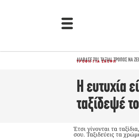
ΔΙΆΒΑΣΈ ΤΟ!
,
ΤΑΞΊΔΙ
,
ΤΡΌΠΟΣ ΝΑ ΖΕ
ΤΡΟΦΉ ΓΙΑ ΣΚΈΨΗ
Η ευτυχία εί
ταξίδεψέ το
Έτσι γίνονται τα ταξίδια
σου. Ταξιδεύεις τα χρώμ