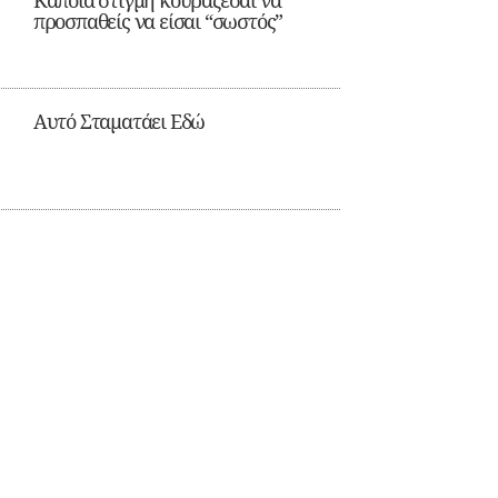
Κάποια στιγμή κουράζεσαι να
προσπαθείς να είσαι “σωστός”
Αυτό Σταματάει Εδώ