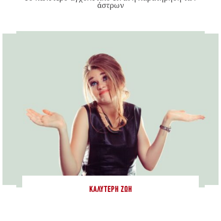
άστρων
ΚΑΛΎΤΕΡΗ ΖΩΉ