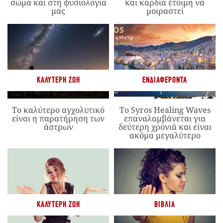
σώμα και στη φυσιολογία
και καρδιά έτοιμη να
μας
μοιραστεί
ΚΑΛΎΤΕΡΗ ΖΩΉ
ΕΝΔΙΑΦΈΡΟΝΤΑ
Το καλύτερο αγχολυτικό
Το Syros Healing Waves
είναι η παρατήρηση των
επαναλαμβάνεται για
άστρων
δεύτερη χρονιά και είναι
ακόμα μεγαλύτερο
ΚΑΛΎΤΕΡΗ ΖΩΉ
ΒΙΒΛΊΑ