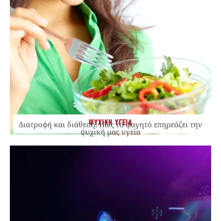
ΨΥΧΙΚΗ ΥΓΕΙΑ
Διατροφή και διάθεση: Πώς το φαγητό επηρεάζει την
ψυχική μας υγεία