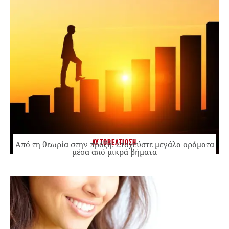
ΑΥΤΟΒΕΛΤΙΩΣΗ
Από τη θεωρία στην πράξη: Στοχεύστε μεγάλα οράματα
μέσα από μικρά βήματα