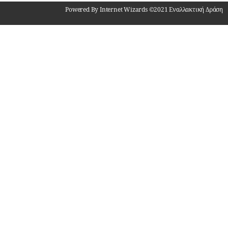
Powered By Internet Wizards ©2021 Εναλλακτική Δράση