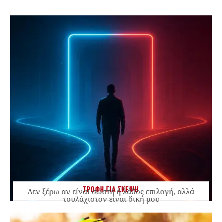
ΤΡΟΦΗ ΓΙΑ ΣΚΕΨΗ
Δεν ξέρω αν είναι σωστή ή λάθος επιλογή, αλλά
τουλάχιστον είναι δική μου