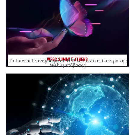
WEB3 SUMMIT ATHENS
Το Internet ξαναγράφεται. Η Ελλάδα στο επίκεντρο της
Web3 μετάβασης