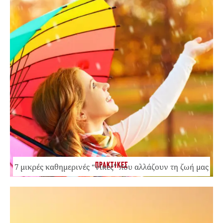
ΠΡΑΚΤΙΚΕΣ
7 μικρές καθημερινές “νίκες” που αλλάζουν τη ζωή μας