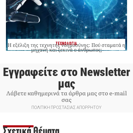
ΤΕΧΝΟΛΟΓΙΑ
Η εξέλιξη της τεχνητής νοημοσύνης: Πού σταματά η
μηχανή και ξεκινά ο άνθρωπος;
Εγγραφείτε στο Newsletter
μας
Λάβετε καθημερινά τα άρθρα μας στο e-mail
σας
ΠΟΛΙΤΙΚΗ ΠΡΟΣΤΑΣΙΑΣ ΑΠΟΡΡΗΤΟΥ
Σχετικά Θέματα