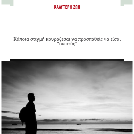
ΚΑΛΎΤΕΡΗ ΖΩΉ
Κάποια στιγμή κουράζεσαι να προσπαθείς να είσαι
“σωστός”