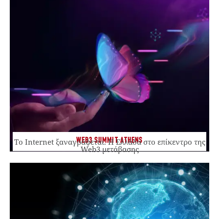
WEB3 SUMMIT ATHENS
Το Internet ξαναγράφεται. Η Ελλάδα στο επίκεντρο της
Web3 μετάβασης