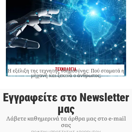
ΤΕΧΝΟΛΟΓΙΑ
Η εξέλιξη της τεχνητής νοημοσύνης: Πού σταματά η
μηχανή και ξεκινά ο άνθρωπος;
Εγγραφείτε στο Newsletter
μας
Λάβετε καθημερινά τα άρθρα μας στο e-mail
σας