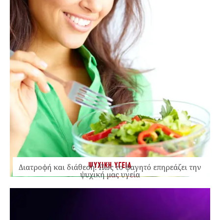
ΨΥΧΙΚΗ ΥΓΕΙΑ
Διατροφή και διάθεση: Πώς το φαγητό επηρεάζει την
ψυχική μας υγεία