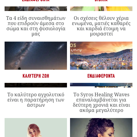
Τα 4 είδη συναισθημάτων
Οι σχέσεις θέλουν χέρια
που επιδρούν άμεσα στο
ενωμένα, ματιές καθαρές
σώμα και στη φυσιολογία
και καρδιά έτοιμη να
μας
μοιραστεί
ΚΑΛΎΤΕΡΗ ΖΩΉ
ΕΝΔΙΑΦΈΡΟΝΤΑ
Το καλύτερο αγχολυτικό
Το Syros Healing Waves
είναι η παρατήρηση των
επαναλαμβάνεται για
άστρων
δεύτερη χρονιά και είναι
ακόμα μεγαλύτερο