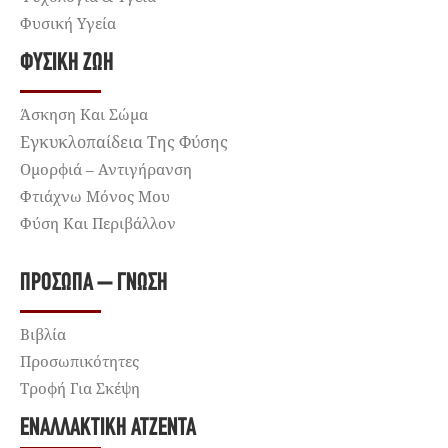
Φυσική Υγεία
ΦΥΣΙΚΉ ΖΩΉ
Άσκηση Και Σώμα
Εγκυκλοπαίδεια Της Φύσης
Ομορφιά – Αντιγήρανση
Φτιάχνω Μόνος Μου
Φύση Και Περιβάλλον
ΠΡΌΣΩΠΑ – ΓΝΏΣΗ
Βιβλία
Προσωπικότητες
Τροφή Για Σκέψη
ΕΝΑΛΛΑΚΤΙΚΉ ΑΤΖΈΝΤΑ