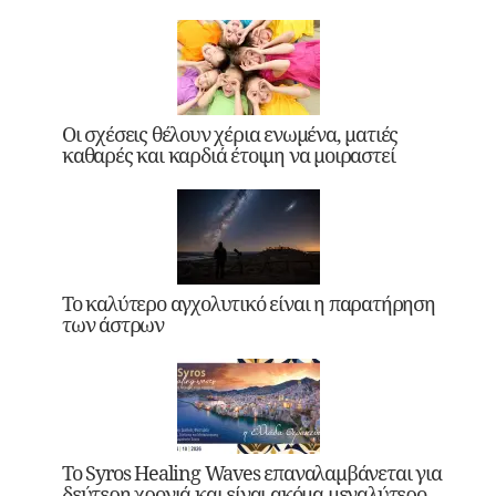
Οι σχέσεις θέλουν χέρια ενωμένα, ματιές
καθαρές και καρδιά έτοιμη να μοιραστεί
Το καλύτερο αγχολυτικό είναι η παρατήρηση
των άστρων
Το Syros Healing Waves επαναλαμβάνεται για
δεύτερη χρονιά και είναι ακόμα μεγαλύτερο