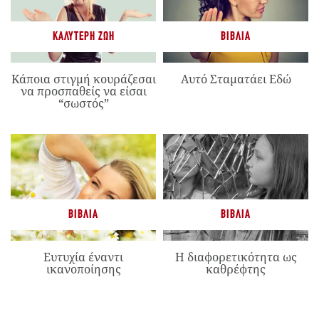
ΚΑΛΎΤΕΡΗ ΖΩΉ
ΒΙΒΛΊΑ
Κάποια στιγμή κουράζεσαι
Αυτό Σταματάει Εδώ
να προσπαθείς να είσαι
“σωστός”
ΒΙΒΛΊΑ
ΒΙΒΛΊΑ
Ευτυχία έναντι
Η διαφορετικότητα ως
ικανοποίησης
καθρέφτης