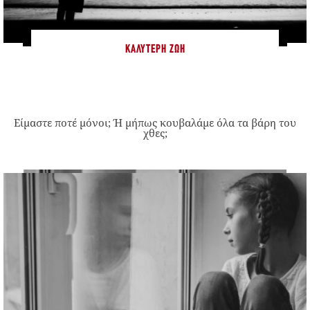
ΚΑΛΎΤΕΡΗ ΖΩΉ
Είμαστε ποτέ μόνοι; Ή μήπως κουβαλάμε όλα τα βάρη του
χθες;