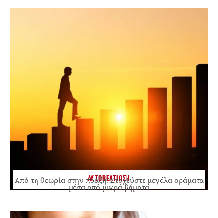
ΑΥΤΟΒΕΛΤΙΩΣΗ
Από τη θεωρία στην πράξη: Στοχεύστε μεγάλα οράματα
μέσα από μικρά βήματα