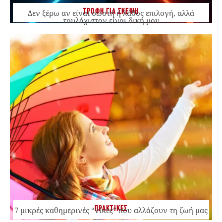
ΤΡΟΦΗ ΓΙΑ ΣΚΕΨΗ
Δεν ξέρω αν είναι σωστή ή λάθος επιλογή, αλλά
τουλάχιστον είναι δική μου
ΠΡΑΚΤΙΚΕΣ
7 μικρές καθημερινές “νίκες” που αλλάζουν τη ζωή μας