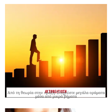
ΑΥΤΟΒΕΛΤΙΩΣΗ
Από τη θεωρία στην πράξη: Στοχεύστε μεγάλα οράματα
μέσα από μικρά βήματα