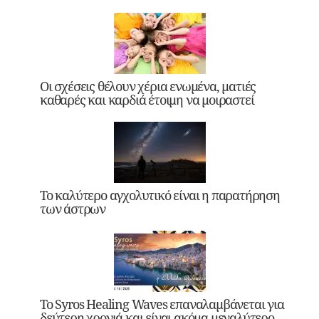
Οι σχέσεις θέλουν χέρια ενωμένα, ματιές
καθαρές και καρδιά έτοιμη να μοιραστεί
Το καλύτερο αγχολυτικό είναι η παρατήρηση
των άστρων
Το Syros Healing Waves επαναλαμβάνεται για
δεύτερη χρονιά και είναι ακόμα μεγαλύτερο