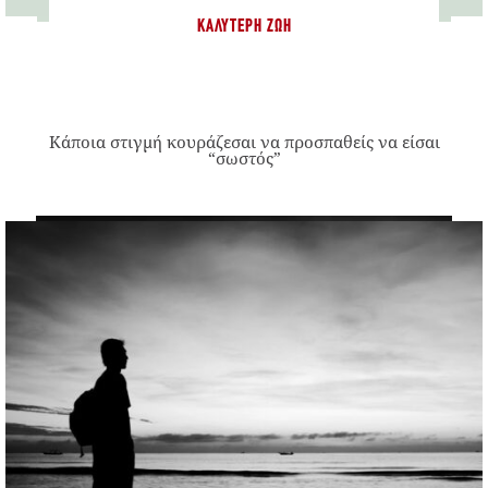
ΚΑΛΎΤΕΡΗ ΖΩΉ
Κάποια στιγμή κουράζεσαι να προσπαθείς να είσαι
“σωστός”