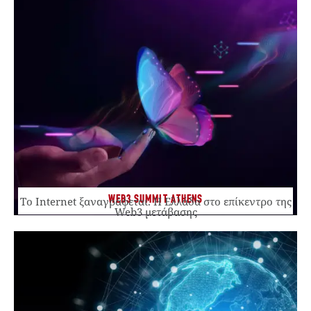
WEB3 SUMMIT ATHENS
Το Internet ξαναγράφεται. Η Ελλάδα στο επίκεντρο της
Web3 μετάβασης