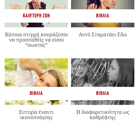
ΚΑΛΎΤΕΡΗ ΖΩΉ
ΒΙΒΛΊΑ
Κάποια στιγμή κουράζεσαι
Αυτό Σταματάει Εδώ
να προσπαθείς να είσαι
“σωστός”
ΒΙΒΛΊΑ
ΒΙΒΛΊΑ
Ευτυχία έναντι
Η διαφορετικότητα ως
ικανοποίησης
καθρέφτης