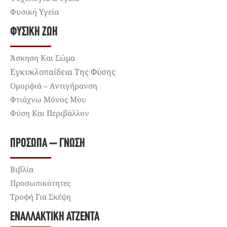
Φυσική Υγεία
ΦΥΣΙΚΉ ΖΩΉ
Άσκηση Και Σώμα
Εγκυκλοπαίδεια Της Φύσης
Ομορφιά – Αντιγήρανση
Φτιάχνω Μόνος Μου
Φύση Και Περιβάλλον
ΠΡΌΣΩΠΑ – ΓΝΏΣΗ
Βιβλία
Προσωπικότητες
Τροφή Για Σκέψη
ΕΝΑΛΛΑΚΤΙΚΉ ΑΤΖΈΝΤΑ