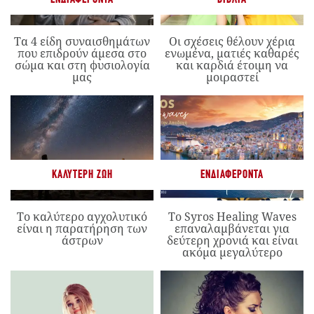
Τα 4 είδη συναισθημάτων
Οι σχέσεις θέλουν χέρια
που επιδρούν άμεσα στο
ενωμένα, ματιές καθαρές
σώμα και στη φυσιολογία
και καρδιά έτοιμη να
μας
μοιραστεί
ΚΑΛΎΤΕΡΗ ΖΩΉ
ΕΝΔΙΑΦΈΡΟΝΤΑ
Το καλύτερο αγχολυτικό
Το Syros Healing Waves
είναι η παρατήρηση των
επαναλαμβάνεται για
άστρων
δεύτερη χρονιά και είναι
ακόμα μεγαλύτερο