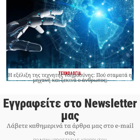
ΤΕΧΝΟΛΟΓΙΑ
Η εξέλιξη της τεχνητής νοημοσύνης: Πού σταματά η
μηχανή και ξεκινά ο άνθρωπος;
Εγγραφείτε στο Newsletter
μας
Λάβετε καθημερινά τα άρθρα μας στο e-mail
σας