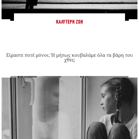
ΚΑΛΎΤΕΡΗ ΖΩΉ
Είμαστε ποτέ μόνοι; Ή μήπως κουβαλάμε όλα τα βάρη του
χθες;