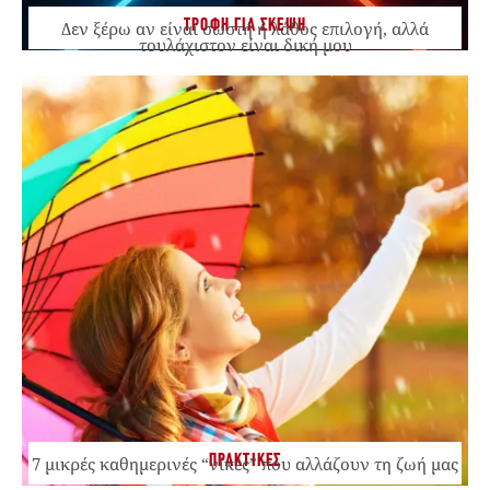
ΤΡΟΦΗ ΓΙΑ ΣΚΕΨΗ
Δεν ξέρω αν είναι σωστή ή λάθος επιλογή, αλλά
τουλάχιστον είναι δική μου
ΠΡΑΚΤΙΚΕΣ
7 μικρές καθημερινές “νίκες” που αλλάζουν τη ζωή μας