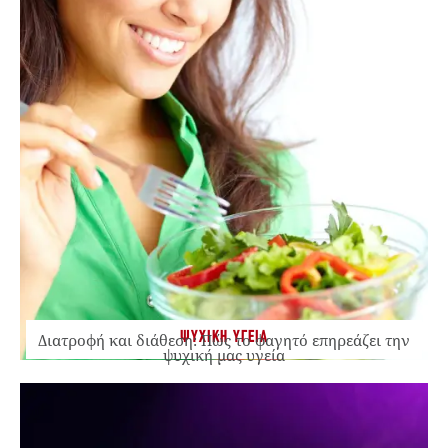
ΨΥΧΙΚΗ ΥΓΕΙΑ
Διατροφή και διάθεση: Πώς το φαγητό επηρεάζει την
ψυχική μας υγεία