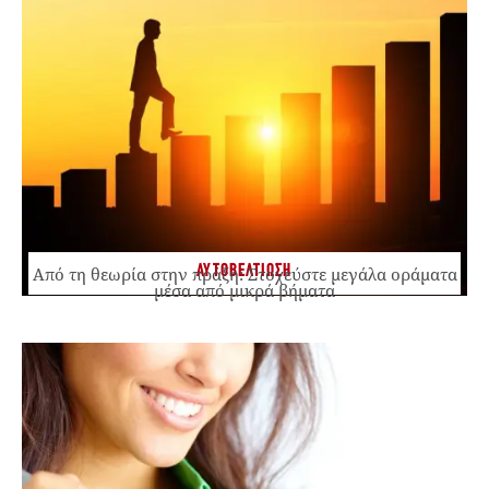
ΑΥΤΟΒΕΛΤΙΩΣΗ
Από τη θεωρία στην πράξη: Στοχεύστε μεγάλα οράματα
μέσα από μικρά βήματα