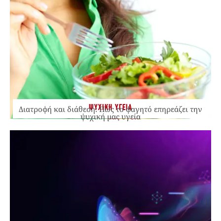
ΨΥΧΙΚΗ ΥΓΕΙΑ
Διατροφή και διάθεση: Πώς το φαγητό επηρεάζει την
ψυχική μας υγεία