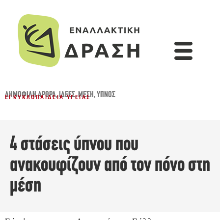
ΔΗΜΟΦΙΛΉ ΆΡΘΡΑ
,
ΙΔΈΕΣ
,
ΜΈΣΗ
,
ΎΠΝΟΣ
ΕΓΚΥΚΛΟΠΑΊΔΕΙΑ ΥΓΕΊΑΣ
4 στάσεις ύπνου που
ανακουφίζουν από τον πόνο στη
μέση