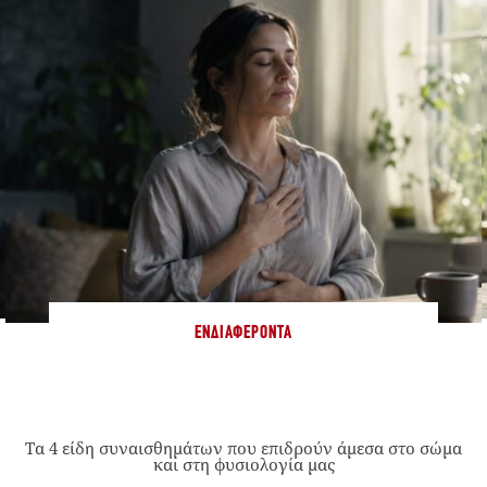
ΕΝΔΙΑΦΈΡΟΝΤΑ
Τα 4 είδη συναισθημάτων που επιδρούν άμεσα στο σώμα
και στη φυσιολογία μας