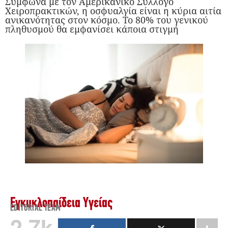
Σύμφωνα με τον Αμερικάνικο Σύλλογο
Χειροπρακτικών, η οσφυαλγία είναι η κύρια αιτία
ανικανότητας στον κόσμο. Το 80% του γενικού
πληθυσμού θα εμφανίσει κάποια στιγμή
Εγκυκλοπαίδεια Υγείας
EDITORIAL TEAM
2.7k