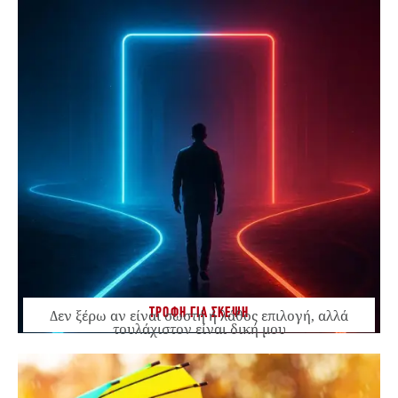
ΤΡΟΦΗ ΓΙΑ ΣΚΕΨΗ
Δεν ξέρω αν είναι σωστή ή λάθος επιλογή, αλλά
τουλάχιστον είναι δική μου