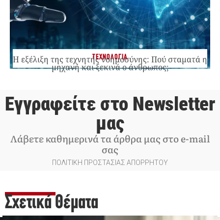
ΤΕΧΝΟΛΟΓΙΑ
Η εξέλιξη της τεχνητής νοημοσύνης: Πού σταματά η
μηχανή και ξεκινά ο άνθρωπος;
Εγγραφείτε στο Newsletter
μας
Λάβετε καθημερινά τα άρθρα μας στο e-mail
σας
ΠΟΛΙΤΙΚΗ ΠΡΟΣΤΑΣΙΑΣ ΑΠΟΡΡΗΤΟΥ
Σχετικά Θέματα