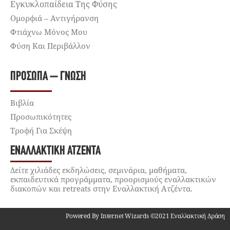
Εγκυκλοπαίδεια Της Φύσης
Ομορφιά – Αντιγήρανση
Φτιάχνω Μόνος Μου
Φύση Και Περιβάλλον
ΠΡΌΣΩΠΑ – ΓΝΏΣΗ
Βιβλία
Προσωπικότητες
Τροφή Για Σκέψη
ΕΝΑΛΛΑΚΤΙΚΉ ΑΤΖΈΝΤΑ
Δείτε χιλιάδες εκδηλώσεις, σεμινάρια, μαθήματα,
εκπαιδευτικά προγράμματα, προορισμούς εναλλακτικών
διακοπών και retreats στην Εναλλακτική Ατζέντα.
Powered By Internet Wizards ©2021 Εναλλακτική Δράση