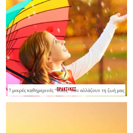
ΠΡΑΚΤΙΚΕΣ
7 μικρές καθημερινές “νίκες” που αλλάζουν τη ζωή μας