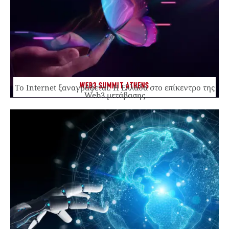
WEB3 SUMMIT ATHENS
Το Internet ξαναγράφεται. Η Ελλάδα στο επίκεντρο της
Web3 μετάβασης