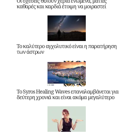
Οι σχέσεις θέλουν χέρια ενωμένα, ματιές
καθαρές και καρδιά έτοιμη να μοιραστεί
Το καλύτερο αγχολυτικό είναι η παρατήρηση
των άστρων
Το Syros Healing Waves επαναλαμβάνεται για
δεύτερη χρονιά και είναι ακόμα μεγαλύτερο