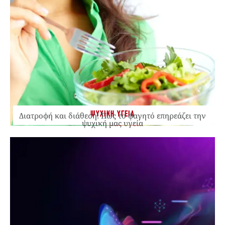
ΨΥΧΙΚΗ ΥΓΕΙΑ
Διατροφή και διάθεση: Πώς το φαγητό επηρεάζει την
ψυχική μας υγεία