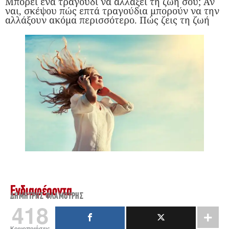
Μπορεί ένα τραγούδι να αλλάξει τη ζωή σου; Αν
ναι, σκέψου πώς επτά τραγούδια μπορούν να την
αλλάξουν ακόμα περισσότερο. Πώς ζεις τη ζωή
Ενδιαφέροντα
ΔΗΜΉΤΡΗΣ ΦΛΑΜΟΎΡΗΣ
418
Κοινοποιήσεις