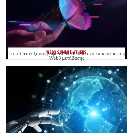
WEB3 SUMMIT ATHENS
Το Internet ξαναγράφεται. Η Ελλάδα στο επίκεντρο της
Web3 μετάβασης