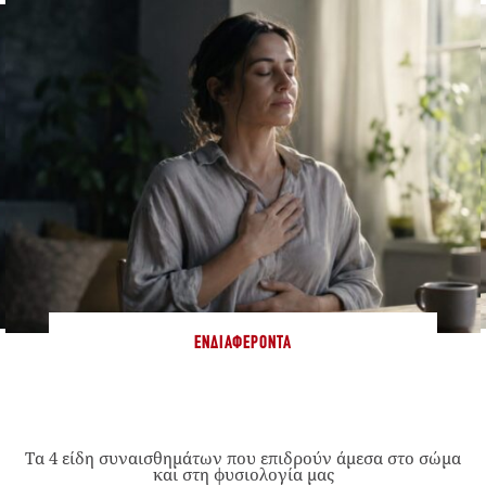
ΕΝΔΙΑΦΈΡΟΝΤΑ
Τα 4 είδη συναισθημάτων που επιδρούν άμεσα στο σώμα
και στη φυσιολογία μας