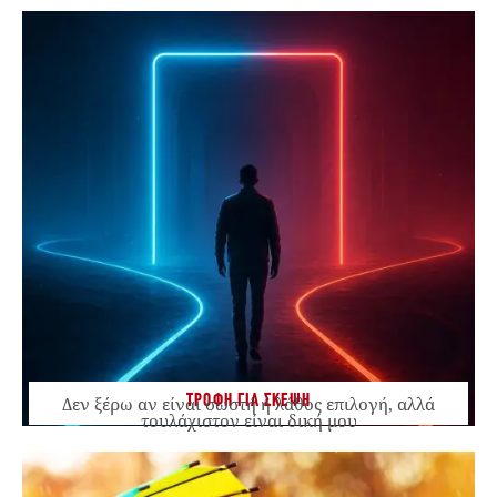
ΤΡΟΦΗ ΓΙΑ ΣΚΕΨΗ
Δεν ξέρω αν είναι σωστή ή λάθος επιλογή, αλλά
τουλάχιστον είναι δική μου