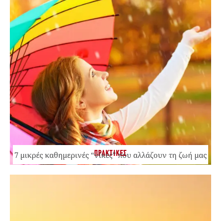
ΠΡΑΚΤΙΚΕΣ
7 μικρές καθημερινές “νίκες” που αλλάζουν τη ζωή μας