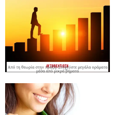
ΑΥΤΟΒΕΛΤΙΩΣΗ
Από τη θεωρία στην πράξη: Στοχεύστε μεγάλα οράματα
μέσα από μικρά βήματα