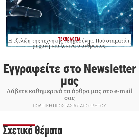
ΤΕΧΝΟΛΟΓΙΑ
Η εξέλιξη της τεχνητής νοημοσύνης: Πού σταματά η
μηχανή και ξεκινά ο άνθρωπος;
Εγγραφείτε στο Newsletter
μας
Λάβετε καθημερινά τα άρθρα μας στο e-mail
σας
ΠΟΛΙΤΙΚΗ ΠΡΟΣΤΑΣΙΑΣ ΑΠΟΡΡΗΤΟΥ
Σχετικά Θέματα