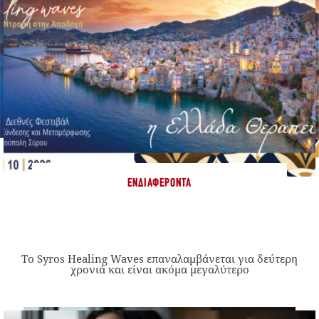
ΕΝΔΙΑΦΈΡΟΝΤΑ
Το Syros Healing Waves επαναλαμβάνεται για δεύτερη
χρονιά και είναι ακόμα μεγαλύτερο