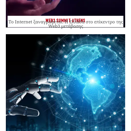
WEB3 SUMMIT ATHENS
Το Internet ξαναγράφεται. Η Ελλάδα στο επίκεντρο της
Web3 μετάβασης