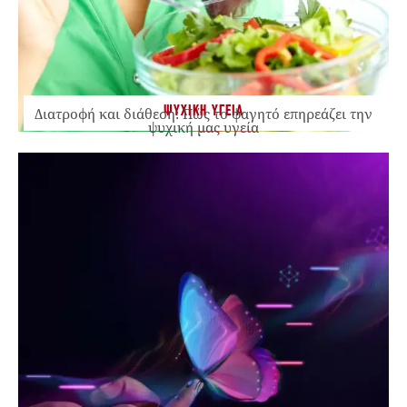
ΨΥΧΙΚΗ ΥΓΕΙΑ
Διατροφή και διάθεση: Πώς το φαγητό επηρεάζει την
ψυχική μας υγεία