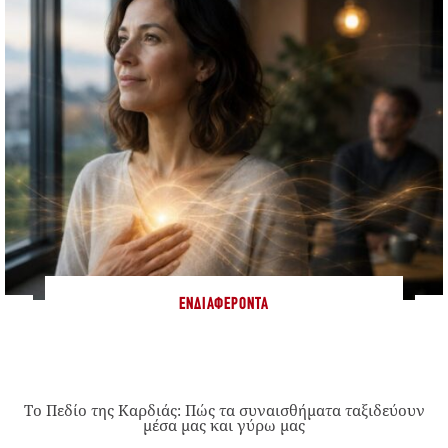
ΕΝΔΙΑΦΈΡΟΝΤΑ
Το Πεδίο της Καρδιάς: Πώς τα συναισθήματα ταξιδεύουν
μέσα μας και γύρω μας