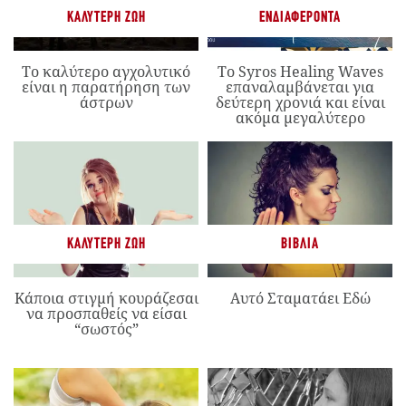
ΚΑΛΎΤΕΡΗ ΖΩΉ
ΕΝΔΙΑΦΈΡΟΝΤΑ
Το καλύτερο αγχολυτικό
Το Syros Healing Waves
είναι η παρατήρηση των
επαναλαμβάνεται για
άστρων
δεύτερη χρονιά και είναι
ακόμα μεγαλύτερο
ΚΑΛΎΤΕΡΗ ΖΩΉ
ΒΙΒΛΊΑ
Κάποια στιγμή κουράζεσαι
Αυτό Σταματάει Εδώ
να προσπαθείς να είσαι
“σωστός”