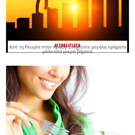
ΑΥΤΟΒΕΛΤΙΩΣΗ
Από τη θεωρία στην πράξη: Στοχεύστε μεγάλα οράματα
μέσα από μικρά βήματα