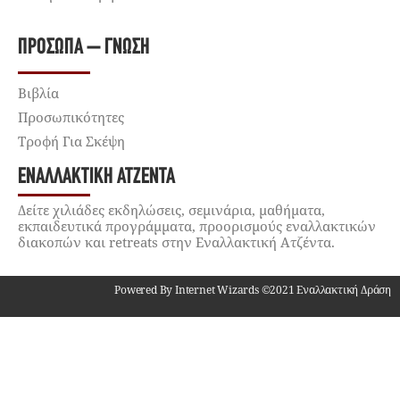
ΠΡΌΣΩΠΑ – ΓΝΏΣΗ
Βιβλία
Προσωπικότητες
Τροφή Για Σκέψη
ΕΝΑΛΛΑΚΤΙΚΉ ΑΤΖΈΝΤΑ
Δείτε χιλιάδες εκδηλώσεις, σεμινάρια, μαθήματα,
εκπαιδευτικά προγράμματα, προορισμούς εναλλακτικών
διακοπών και retreats στην Εναλλακτική Ατζέντα.
Powered By Internet Wizards ©2021 Εναλλακτική Δράση