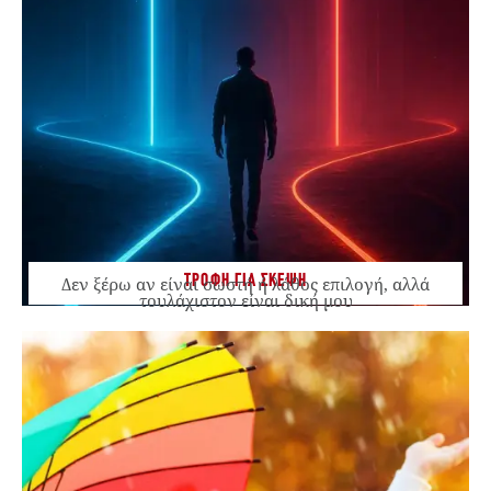
ΤΡΟΦΗ ΓΙΑ ΣΚΕΨΗ
Δεν ξέρω αν είναι σωστή ή λάθος επιλογή, αλλά
τουλάχιστον είναι δική μου