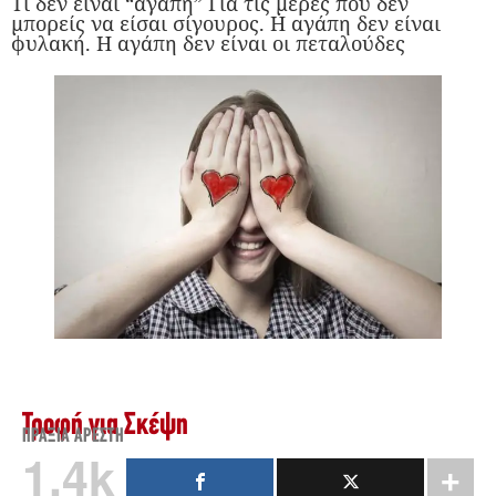
Τι δεν είναι “αγάπη” Για τις μέρες που δεν
μπορείς να είσαι σίγουρος. Η αγάπη δεν είναι
φυλακή. Η αγάπη δεν είναι οι πεταλούδες
Τροφή για Σκέψη
ΠΡΆΞΙΑ ΑΡΈΣΤΗ
1.4k