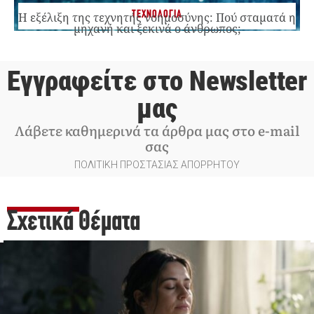
ΤΕΧΝΟΛΟΓΙΑ
Η εξέλιξη της τεχνητής νοημοσύνης: Πού σταματά η
μηχανή και ξεκινά ο άνθρωπος;
Εγγραφείτε στο Newsletter
μας
Λάβετε καθημερινά τα άρθρα μας στο e-mail
σας
ΠΟΛΙΤΙΚΗ ΠΡΟΣΤΑΣΙΑΣ ΑΠΟΡΡΗΤΟΥ
Σχετικά Θέματα