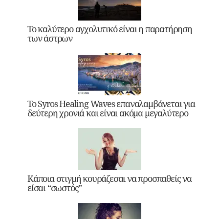
Το καλύτερο αγχολυτικό είναι η παρατήρηση
των άστρων
Το Syros Healing Waves επαναλαμβάνεται για
δεύτερη χρονιά και είναι ακόμα μεγαλύτερο
Κάποια στιγμή κουράζεσαι να προσπαθείς να
είσαι “σωστός”