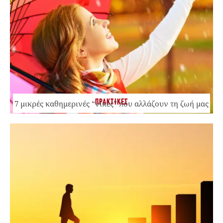
ΠΡΑΚΤΙΚΕΣ
7 μικρές καθημερινές “νίκες” που αλλάζουν τη ζωή μας