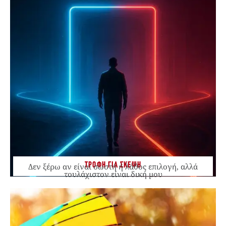
ΤΡΟΦΗ ΓΙΑ ΣΚΕΨΗ
Δεν ξέρω αν είναι σωστή ή λάθος επιλογή, αλλά
τουλάχιστον είναι δική μου