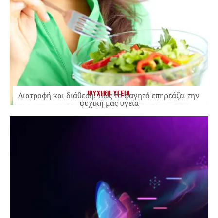
ΨΥΧΙΚΗ ΥΓΕΙΑ
Διατροφή και διάθεση: Πώς το φαγητό επηρεάζει την
ψυχική μας υγεία