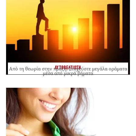
ΑΥΤΟΒΕΛΤΙΩΣΗ
Από τη θεωρία στην πράξη: Στοχεύστε μεγάλα οράματα
μέσα από μικρά βήματα