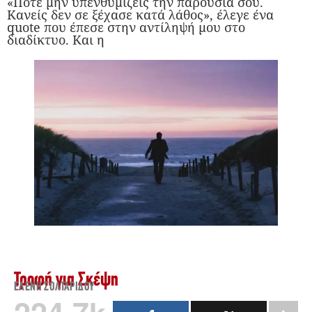
«Ποτέ μην υπενθυμίζεις την παρουσία σου.
Κανείς δεν σε ξέχασε κατά λάθος», έλεγε ένα
quote που έπεσε στην αντίληψή μου στο
διαδίκτυο. Και η
Τροφή για Σκέψη
ΕΛΈΝΗ ΣΟΛΤΑΡΊΔΟΥ