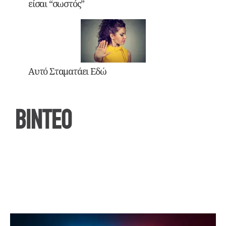
είσαι “σωστός”
Αυτό Σταματάει Εδώ
ΒΙΝΤΕΟ