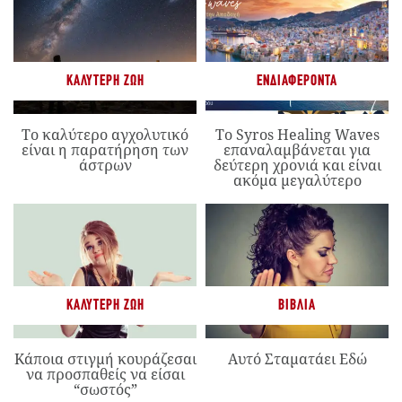
ΚΑΛΎΤΕΡΗ ΖΩΉ
ΕΝΔΙΑΦΈΡΟΝΤΑ
Το καλύτερο αγχολυτικό
Το Syros Healing Waves
είναι η παρατήρηση των
επαναλαμβάνεται για
άστρων
δεύτερη χρονιά και είναι
ακόμα μεγαλύτερο
ΚΑΛΎΤΕΡΗ ΖΩΉ
ΒΙΒΛΊΑ
Κάποια στιγμή κουράζεσαι
Αυτό Σταματάει Εδώ
να προσπαθείς να είσαι
“σωστός”