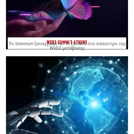
WEB3 SUMMIT ATHENS
Το Internet ξαναγράφεται. Η Ελλάδα στο επίκεντρο της
Web3 μετάβασης