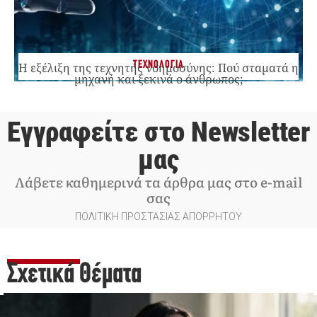
ΤΕΧΝΟΛΟΓΙΑ
Η εξέλιξη της τεχνητής νοημοσύνης: Πού σταματά η
μηχανή και ξεκινά ο άνθρωπος;
Εγγραφείτε στο Newsletter
μας
Λάβετε καθημερινά τα άρθρα μας στο e-mail
σας
ΠΟΛΙΤΙΚΗ ΠΡΟΣΤΑΣΙΑΣ ΑΠΟΡΡΗΤΟΥ
Σχετικά Θέματα