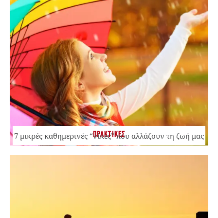
ΠΡΑΚΤΙΚΕΣ
7 μικρές καθημερινές “νίκες” που αλλάζουν τη ζωή μας