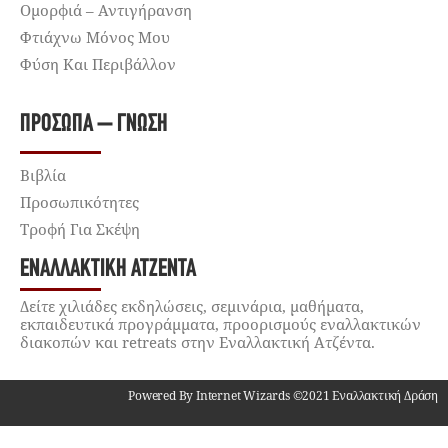
Ομορφιά – Αντιγήρανση
Φτιάχνω Μόνος Μου
Φύση Και Περιβάλλον
ΠΡΌΣΩΠΑ – ΓΝΏΣΗ
Βιβλία
Προσωπικότητες
Τροφή Για Σκέψη
ΕΝΑΛΛΑΚΤΙΚΉ ΑΤΖΈΝΤΑ
Δείτε χιλιάδες εκδηλώσεις, σεμινάρια, μαθήματα,
εκπαιδευτικά προγράμματα, προορισμούς εναλλακτικών
διακοπών και retreats στην Εναλλακτική Ατζέντα.
Powered By Internet Wizards ©2021 Εναλλακτική Δράση