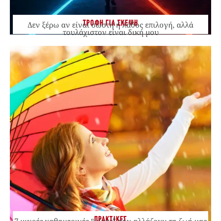
ΤΡΟΦΗ ΓΙΑ ΣΚΕΨΗ
Δεν ξέρω αν είναι σωστή ή λάθος επιλογή, αλλά
τουλάχιστον είναι δική μου
ΠΡΑΚΤΙΚΕΣ
7 μικρές καθημερινές “νίκες” που αλλάζουν τη ζωή μας