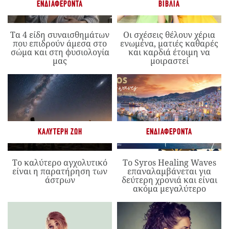
ΕΝΔΙΑΦΈΡΟΝΤΑ
ΒΙΒΛΊΑ
Τα 4 είδη συναισθημάτων
Οι σχέσεις θέλουν χέρια
που επιδρούν άμεσα στο
ενωμένα, ματιές καθαρές
σώμα και στη φυσιολογία
και καρδιά έτοιμη να
μας
μοιραστεί
ΚΑΛΎΤΕΡΗ ΖΩΉ
ΕΝΔΙΑΦΈΡΟΝΤΑ
Το καλύτερο αγχολυτικό
Το Syros Healing Waves
είναι η παρατήρηση των
επαναλαμβάνεται για
άστρων
δεύτερη χρονιά και είναι
ακόμα μεγαλύτερο