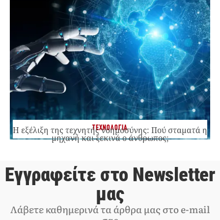
ΤΕΧΝΟΛΟΓΙΑ
Η εξέλιξη της τεχνητής νοημοσύνης: Πού σταματά η
μηχανή και ξεκινά ο άνθρωπος;
Εγγραφείτε στο Newsletter
μας
Λάβετε καθημερινά τα άρθρα μας στο e-mail
σας