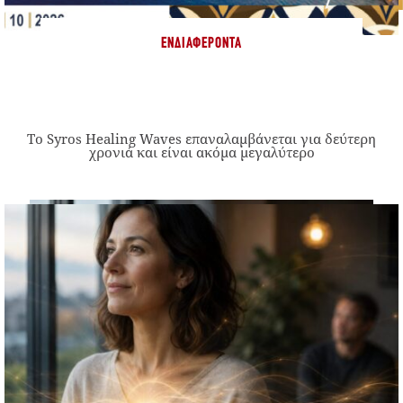
ΕΝΔΙΑΦΈΡΟΝΤΑ
Το Syros Healing Waves επαναλαμβάνεται για δεύτερη
χρονιά και είναι ακόμα μεγαλύτερο