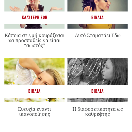
ΚΑΛΎΤΕΡΗ ΖΩΉ
ΒΙΒΛΊΑ
Κάποια στιγμή κουράζεσαι
Αυτό Σταματάει Εδώ
να προσπαθείς να είσαι
“σωστός”
ΒΙΒΛΊΑ
ΒΙΒΛΊΑ
Ευτυχία έναντι
Η διαφορετικότητα ως
ικανοποίησης
καθρέφτης