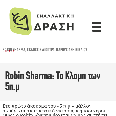
ROBIN SHARMA
,
ΕΚΔΌΣΕΙΣ ΔΙΌΠΤΡΑ
,
ΠΑΡΟΥΣΊΑΣΗ ΒΙΒΛΊΟΥ
ΒΙΒΛΊΑ
Robin Sharma: Το Κλαμπ των
5π.μ
Στο πρώτο άκουσμα του «5 π.μ.» μάλλον
ακούγεται αποτρεπτικό για τους περισσότερους.
Όμως ο Robin Sharma έρχεται να μας συστήσει