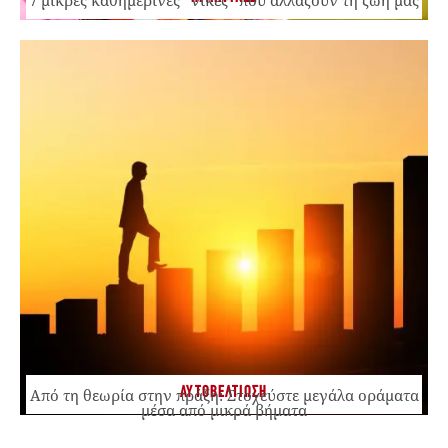
ΑΥΤΟΒΕΛΤΙΩΣΗ
Από τη θεωρία στην πράξη: Στοχεύστε μεγάλα οράματα
μέσα από μικρά βήματα