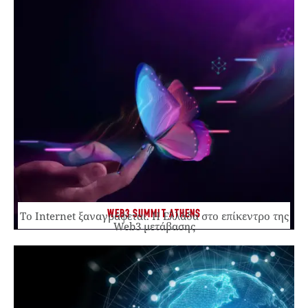
WEB3 SUMMIT ATHENS
Το Internet ξαναγράφεται. Η Ελλάδα στο επίκεντρο της
Web3 μετάβασης