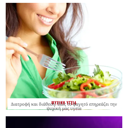
ΨΥΧΙΚΗ ΥΓΕΙΑ
Διατροφή και διάθεση: Πώς το φαγητό επηρεάζει την
ψυχική μας υγεία