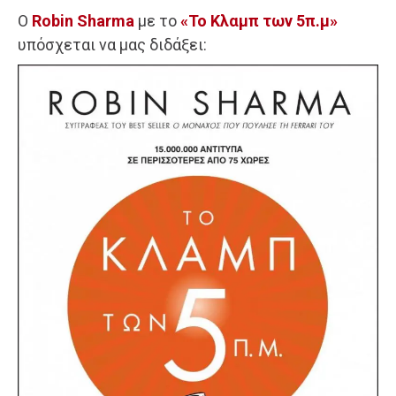
Ο
Robin Sharma
με το
«Το Κλαμπ των 5π.μ»
υπόσχεται να μας διδάξει: