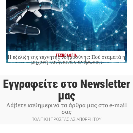
ΤΕΧΝΟΛΟΓΙΑ
Η εξέλιξη της τεχνητής νοημοσύνης: Πού σταματά η
μηχανή και ξεκινά ο άνθρωπος;
Εγγραφείτε στο Newsletter
μας
Λάβετε καθημερινά τα άρθρα μας στο e-mail
σας
ΠΟΛΙΤΙΚΗ ΠΡΟΣΤΑΣΙΑΣ ΑΠΟΡΡΗΤΟΥ