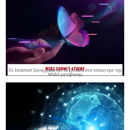
WEB3 SUMMIT ATHENS
Το Internet ξαναγράφεται. Η Ελλάδα στο επίκεντρο της
Web3 μετάβασης