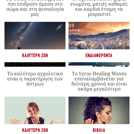
που επιδρούν άμεσα στο
ενωμένα, ματιές καθαρές
σώμα και στη φυσιολογία
και καρδιά έτοιμη να
μας
μοιραστεί
ΚΑΛΎΤΕΡΗ ΖΩΉ
ΕΝΔΙΑΦΈΡΟΝΤΑ
Το καλύτερο αγχολυτικό
Το Syros Healing Waves
είναι η παρατήρηση των
επαναλαμβάνεται για
άστρων
δεύτερη χρονιά και είναι
ακόμα μεγαλύτερο
ΚΑΛΎΤΕΡΗ ΖΩΉ
ΒΙΒΛΊΑ