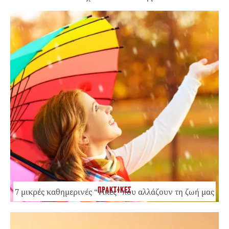
ΠΡΑΚΤΙΚΕΣ
7 μικρές καθημερινές “νίκες” που αλλάζουν τη ζωή μας