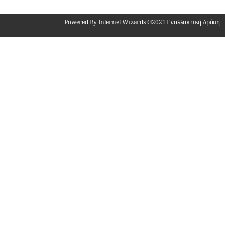
Powered By Internet Wizards ©2021 Εναλλακτική Δράση