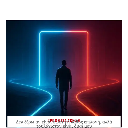
ΤΡΟΦΗ ΓΙΑ ΣΚΕΨΗ
Δεν ξέρω αν είναι σωστή ή λάθος επιλογή, αλλά
τουλάχιστον είναι δική μου