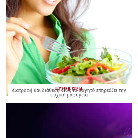
ΨΥΧΙΚΗ ΥΓΕΙΑ
Διατροφή και διάθεση: Πώς το φαγητό επηρεάζει την
ψυχική μας υγεία