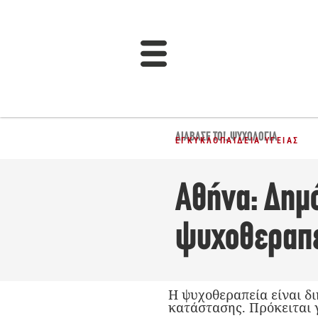
ΔΙΆΒΑΣΈ ΤΟ!
,
ΨΥΧΟΛΟΓΊΑ
ΕΓΚΥΚΛΟΠΑΊΔΕΙΑ ΥΓΕΊΑΣ
Αθήνα: Δημ
ψυχοθεραπ
Η ψυχοθεραπεία είναι δι
κατάστασης. Πρόκειται 