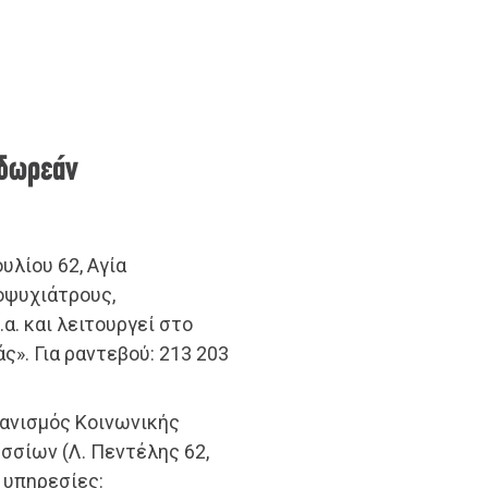
 δωρεάν
υλίου 62, Αγία
οψυχιάτρους,
α. και λειτουργεί στο
ς». Για ραντεβού: 213 203
γανισμός Kοινωνικής
σσίων (Λ. Πεντέλης 62,
 υπηρεσίες: