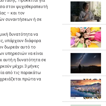
τάστασης. Πρόκειται για
μεσα στον ψυχοθεραπευτή
ίας – και τον
κών συναντήσεων ή σε
μική δυνατότητα να
ες, υπάρχουν διάφορα
υν δωρεάν αυτό το
ων υπηρεσιών να είναι
αι αυτή η δυνατότητα σε
αρκούν μέχρι 3 μήνες
μία από τις παρακάτω
 χρειάζεται πρώτα να