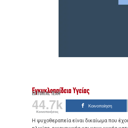
Εγκυκλοπαίδεια Υγείας
EDITORIAL TEAM
44.7k
Κοινοποίηση
Κοινοποιήσεις
Η ψυχοθεραπεία είναι δικαίωμα που έχ