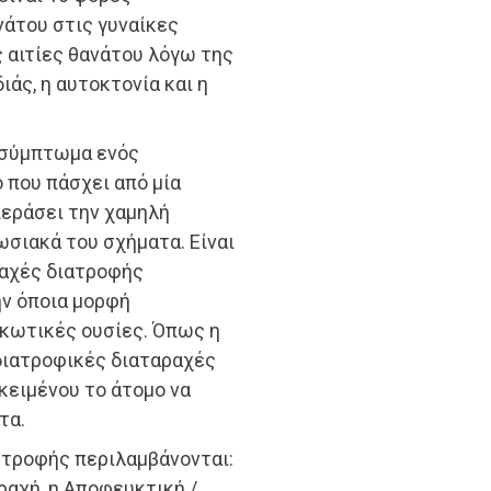
νάτου στις γυναίκες
ς αιτίες θανάτου λόγω της
ιάς, η αυτοκτονία και η
 σύμπτωμα ενός
 που πάσχει από μία
περάσει την χαμηλή
ωσιακά του σχήματα. Είναι
ραχές διατροφής
ην όποια μορφή
ρκωτικές ουσίες. Όπως η
 διατροφικές διαταραχές
κειμένου το άτομο να
τα.
 τροφής περιλαμβάνονται:
ραχή, η Αποφευκτική /