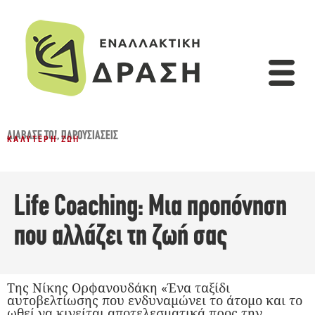
ΔΙΆΒΑΣΈ ΤΟ!
,
ΠΑΡΟΥΣΙΆΣΕΙΣ
ΚΑΛΎΤΕΡΗ ΖΩΉ
Life Coaching: Μια προπόνηση
που αλλάζει τη ζωή σας
Της Νίκης Ορφανουδάκη «Ένα ταξίδι
αυτοβελτίωσης που ενδυναμώνει το άτομο και το
ωθεί να κινείται αποτελεσματικά προς την