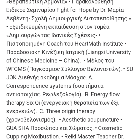
«Θεραπευτική Αρμονία» • Παρακολούθηση
Ειδικού Σεμιναρίου Fight for Ηope by Dr. Μαρία
Λεβέντη- Σχολή Δημιουργική; Αυτοπεποίθησης ».
• Εξειδικευμένη εκπαίδευση στον τομέα
«Δημιουργώντας Ιδανικές Σχέσεις- •
Πιστοποιημένη Coach του HeartMath Institute •
Παραδοσιακή Κινέζικη Ιατρική (Jiangxi University
of Chinese Medicine – China). • Μέλος του
WFCMS (Παγκόσμιος Σύλλογος Βελονιστών). • SU
JOK Διεθνής ακαδημία Μόσχας. A.
Correspondence systems (συστήματα
αντιστοιχίας. Ρεφλεξολογία). B. Energy flow
therapy Six Qi (ενεργειακή θεραπεία των έξι
ενεργειών). C. Three origin therapy
(χρονοβελονισμός). • Aesthetic acupuncture •
GUA SHA Προσώπου και Σώματος. • Cosmetic
Cupping Moxibustion. • Reiki Master Teacher Dr.