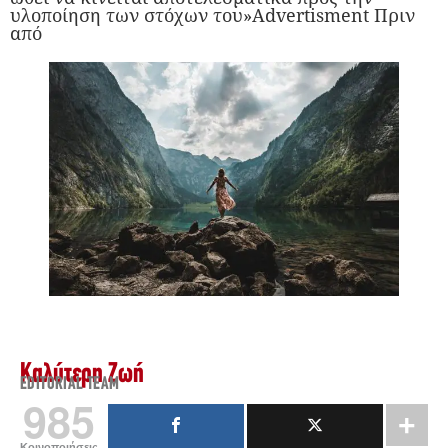
υλοποίηση των στόχων του»Advertisment Πριν
από
Καλύτερη Ζωή
EDITORIAL TEAM
985
Κοινοποιήσεις