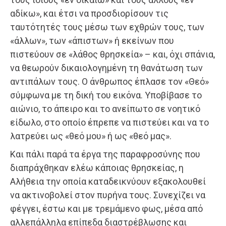
αδίκω», και έτσι να προσδιορίσουν τις
ταυτότητές τους μέσω των εχθρών τους, των
«άλλων», των «άπιστων» ή εκείνων που
πιστεύουν σε «λάθος θρησκεία» – και, όχι σπάνια,
να θεω­ρούν δικαιολογημένη τη θανάτωση των
αντιπάλων τους. Ο άνθρωπος έπλασε τον «Θεό»
σύμφωνα με τη δική του εικόνα. Υποβίβασε το
αιώνιο, το άπειρο και το ανείπωτο σε νοητικό
είδωλο, στο οποίο έπρεπε να πιστεύει και να το
λατρεύει ως «θεό μου» ή ως «θεό μας».
Και πάλι παρά τα έργα της παραφροσύνης που
διαπράχθηκαν ελέω κάποιας θρησκείας, η
Αλήθεια την οποία καταδεικνύουν εξακολουθεί
να ακτινοβολεί στον πυρήνα τους. Συνεχίζει να
φέγγει, έστω και με τρεμάμενο φως, μέσα από
αλλεπάλληλα επίπεδα διαστρέβλωσης και