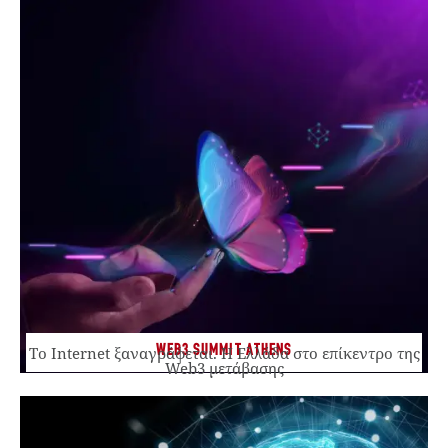
WEB3 SUMMIT ATHENS
Το Internet ξαναγράφεται. Η Ελλάδα στο επίκεντρο της
Web3 μετάβασης