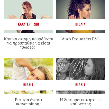
ΚΑΛΎΤΕΡΗ ΖΩΉ
ΒΙΒΛΊΑ
Κάποια στιγμή κουράζεσαι
Αυτό Σταματάει Εδώ
να προσπαθείς να είσαι
“σωστός”
ΒΙΒΛΊΑ
ΒΙΒΛΊΑ
Ευτυχία έναντι
Η διαφορετικότητα ως
ικανοποίησης
καθρέφτης