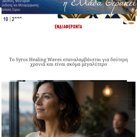
ΕΝΔΙΑΦΈΡΟΝΤΑ
Το Syros Healing Waves επαναλαμβάνεται για δεύτερη
χρονιά και είναι ακόμα μεγαλύτερο