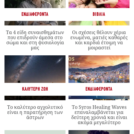
ΕΝΔΙΑΦΈΡΟΝΤΑ
ΒΙΒΛΊΑ
Τα 4 είδη συναισθημάτων
Οι σχέσεις θέλουν χέρια
που επιδρούν άμεσα στο
ενωμένα, ματιές καθαρές
σώμα και στη φυσιολογία
και καρδιά έτοιμη να
μας
μοιραστεί
ΚΑΛΎΤΕΡΗ ΖΩΉ
ΕΝΔΙΑΦΈΡΟΝΤΑ
Το καλύτερο αγχολυτικό
Το Syros Healing Waves
είναι η παρατήρηση των
επαναλαμβάνεται για
άστρων
δεύτερη χρονιά και είναι
ακόμα μεγαλύτερο