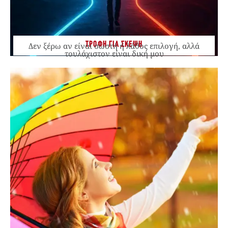
ΤΡΟΦΗ ΓΙΑ ΣΚΕΨΗ
Δεν ξέρω αν είναι σωστή ή λάθος επιλογή, αλλά
τουλάχιστον είναι δική μου