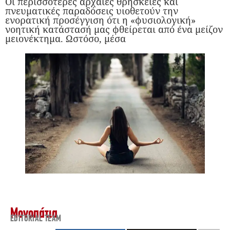
Οι περισσότερες αρχαίες θρησκείες και
πνευματικές παραδόσεις υιοθετούν την
ενορατική προσέγγιση ότι η «φυσιολογική»
νοητική κατάστασή μας φθείρεται από ένα μείζον
μειονέκτημα. Ωστόσο, μέσα
Μονοπάτια
EDITORIAL TEAM