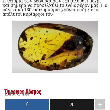
Η ιστορία των δεινοσαύρων εξακολουθεί μέχρι
και σήμερα να προσελκύει το ενδιαφέρον μας. Για
πάνω από 160 εκατομμύρια χρόνια υπήρξαν οι
απόλυτοι κυρίαρχοι του
Όμορφος Κόσμος
EDITORIAL TEAM