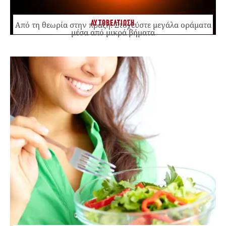
ΑΥΤΟΒΕΛΤΙΩΣΗ
Από τη θεωρία στην πράξη: Στοχεύστε μεγάλα οράματα
μέσα από μικρά βήματα