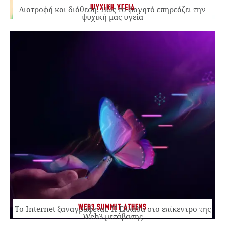
ΨΥΧΙΚΗ ΥΓΕΙΑ
Διατροφή και διάθεση: Πώς το φαγητό επηρεάζει την
ψυχική μας υγεία
WEB3 SUMMIT ATHENS
Το Internet ξαναγράφεται. Η Ελλάδα στο επίκεντρο της
Web3 μετάβασης