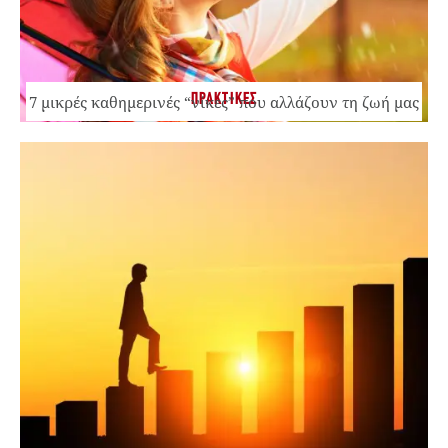
ΠΡΑΚΤΙΚΕΣ
7 μικρές καθημερινές “νίκες” που αλλάζουν τη ζωή μας