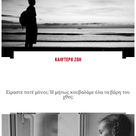
ΚΑΛΎΤΕΡΗ ΖΩΉ
Είμαστε ποτέ μόνοι; Ή μήπως κουβαλάμε όλα τα βάρη του
χθες;