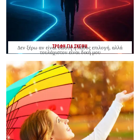
ΤΡΟΦΗ ΓΙΑ ΣΚΕΨΗ
Δεν ξέρω αν είναι σωστή ή λάθος επιλογή, αλλά
τουλάχιστον είναι δική μου