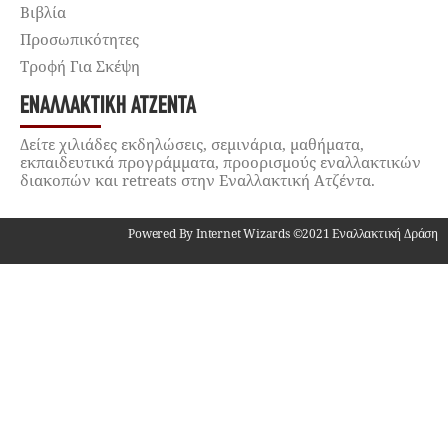
Βιβλία
Προσωπικότητες
Τροφή Για Σκέψη
ΕΝΑΛΛΑΚΤΙΚΉ ΑΤΖΈΝΤΑ
Δείτε χιλιάδες εκδηλώσεις, σεμινάρια, μαθήματα,
εκπαιδευτικά προγράμματα, προορισμούς εναλλακτικών
διακοπών και retreats στην Εναλλακτική Ατζέντα.
Powered By Internet Wizards ©2021 Εναλλακτική Δράση