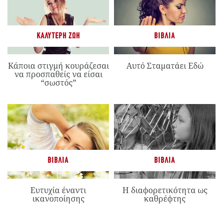
ΚΑΛΎΤΕΡΗ ΖΩΉ
ΒΙΒΛΊΑ
Κάποια στιγμή κουράζεσαι
Αυτό Σταματάει Εδώ
να προσπαθείς να είσαι
“σωστός”
ΒΙΒΛΊΑ
ΒΙΒΛΊΑ
Ευτυχία έναντι
Η διαφορετικότητα ως
ικανοποίησης
καθρέφτης