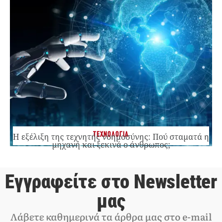
ΤΕΧΝΟΛΟΓΙΑ
Η εξέλιξη της τεχνητής νοημοσύνης: Πού σταματά η
μηχανή και ξεκινά ο άνθρωπος;
Εγγραφείτε στο Newsletter
μας
Λάβετε καθημερινά τα άρθρα μας στο e-mail