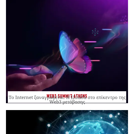
WEB3 SUMMIT ATHENS
Το Internet ξαναγράφεται. Η Ελλάδα στο επίκεντρο της
Web3 μετάβασης