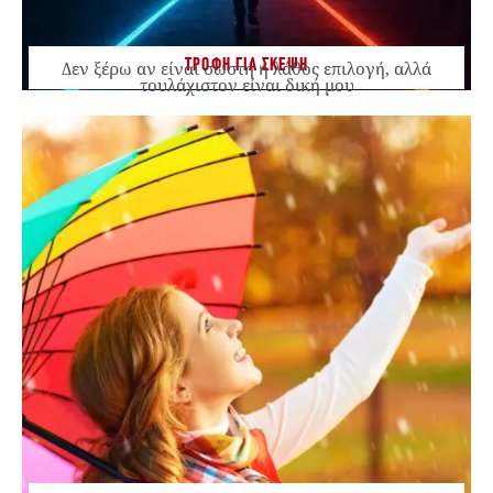
ΤΡΟΦΗ ΓΙΑ ΣΚΕΨΗ
Δεν ξέρω αν είναι σωστή ή λάθος επιλογή, αλλά
τουλάχιστον είναι δική μου