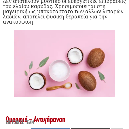
Δεν αποτελούν μυστικό οι ευεργετικές επιδράσεις
του ελαίου καρύδας. Χρησιμοποιείται στη
μαγειρική ως υποκατάστατο των άλλων λιπαρών
λαδιών, αποτελεί φυσική θεραπεία για την
ανακούφιση
Ομορφιά - Αντιγήρανση
EDITORIAL TEAM