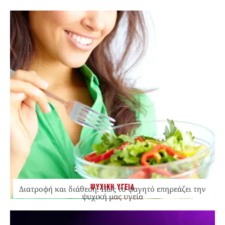
ΨΥΧΙΚΗ ΥΓΕΙΑ
Διατροφή και διάθεση: Πώς το φαγητό επηρεάζει την
ψυχική μας υγεία