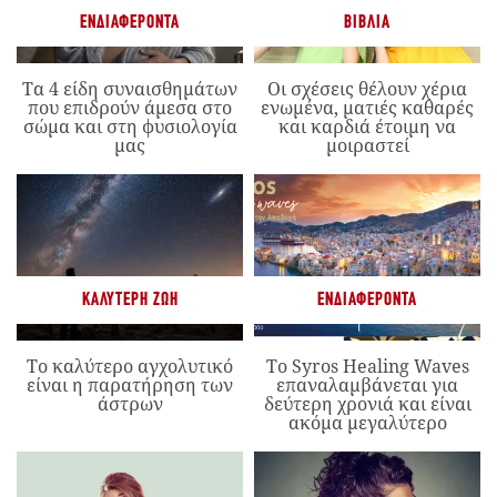
ΕΝΔΙΑΦΈΡΟΝΤΑ
ΒΙΒΛΊΑ
Τα 4 είδη συναισθημάτων
Οι σχέσεις θέλουν χέρια
που επιδρούν άμεσα στο
ενωμένα, ματιές καθαρές
σώμα και στη φυσιολογία
και καρδιά έτοιμη να
μας
μοιραστεί
ΚΑΛΎΤΕΡΗ ΖΩΉ
ΕΝΔΙΑΦΈΡΟΝΤΑ
Το καλύτερο αγχολυτικό
Το Syros Healing Waves
είναι η παρατήρηση των
επαναλαμβάνεται για
άστρων
δεύτερη χρονιά και είναι
ακόμα μεγαλύτερο