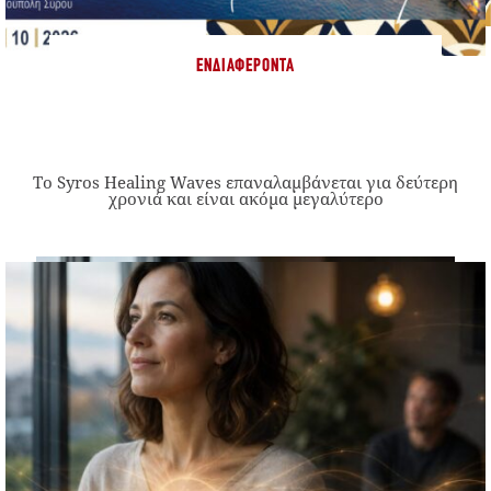
ΕΝΔΙΑΦΈΡΟΝΤΑ
Το Syros Healing Waves επαναλαμβάνεται για δεύτερη
χρονιά και είναι ακόμα μεγαλύτερο