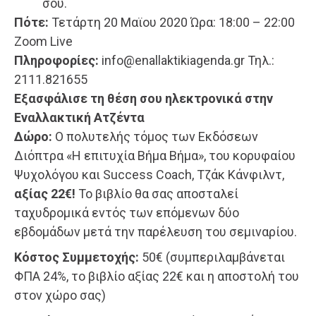
σου.
Πότε:
Τετάρτη 20 Μαϊου 2020 Ώρα: 18:00 – 22:00
Zoom Live
Πληροφορίες:
info@enallaktikiagenda.gr Τηλ.:
2111.821655
Εξασφάλισε τη θέση σου ηλεκτρονικά στην
Εναλλακτική Ατζέντα
Δώρο:
Ο πολυτελής τόμος των Εκδόσεων
Διόπτρα «Η επιτυχία Βήμα Βήμα», του κορυφαίου
Ψυχολόγου και Success Coach, Τζάκ Κάνφιλντ,
αξίας 22€!
Το βιβλίο θα σας αποσταλεί
ταχυδρομικά εντός των επόμενων δύο
εβδομάδων μετά την παρέλευση του σεμιναρίου.
Κόστος Συμμετοχής:
50€ (συμπεριλαμβάνεται
ΦΠΑ 24%, το βιβλίο αξίας 22€ και η αποστολή του
στον χώρο σας)