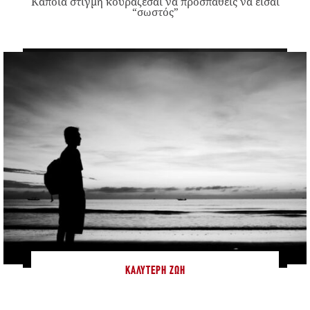
Κάποια στιγμή κουράζεσαι να προσπαθείς να είσαι
“σωστός”
ΚΑΛΎΤΕΡΗ ΖΩΉ