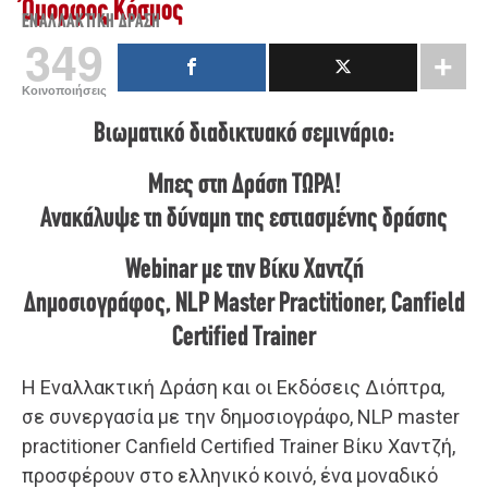
Όμορφος Κόσμος
ΕΝΑΛΛΑΚΤΙΚΉ ΔΡΆΣΗ
349
Κοινοποιήσεις
Βιωματικό διαδικτυακό σεμινάριο:
Μπες στη Δράση ΤΩΡΑ!
Ανακάλυψε τη δύναμη της εστιασμένης δράσης
Webinar με την Βίκυ Χαντζή
Δημοσιογράφος, ΝLP Master Practitioner, Canfield
Certified Trainer
Η Εναλλακτική Δράση και οι Εκδόσεις Διόπτρα,
σε συνεργασία με την δημοσιογράφο, NLP master
practitioner Canfield Certified Trainer Βίκυ Χαντζή,
προσφέρουν στο ελληνικό κοινό, ένα μοναδικό