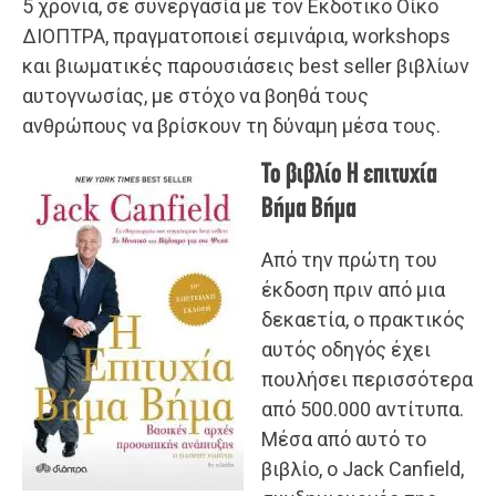
5 χρόνια, σε συνεργασία με τον Εκδοτικό Οίκο
ΔΙΟΠΤΡΑ, πραγματοποιεί σεμινάρια, workshops
και βιωματικές παρουσιάσεις best seller βιβλίων
αυτογνωσίας, με στόχο να βοηθά τους
ανθρώπους να βρίσκουν τη δύναμη μέσα τους.
Το βιβλίο Η επιτυχία
Βήμα Βήμα
Από την πρώτη του
έκδοση πριν από μια
δεκαετία, ο πρακτικός
αυτός οδηγός έχει
πουλήσει περισσότερα
από 500.000 αντίτυπα.
Μέσα από αυτό το
βιβλίο, ο Jack Canfield,