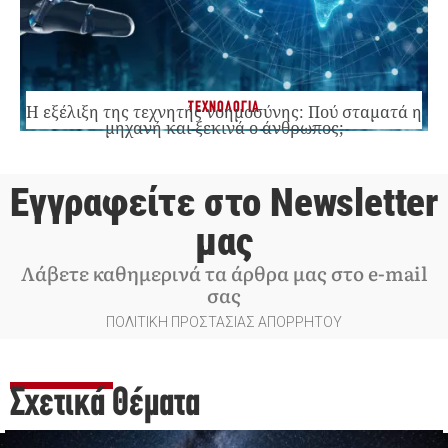
ΤΕΧΝΟΛΟΓΙΑ
Η εξέλιξη της τεχνητής νοημοσύνης: Πού σταματά η
μηχανή και ξεκινά ο άνθρωπος;
Εγγραφείτε στο Newsletter
μας
Λάβετε καθημερινά τα άρθρα μας στο e-mail
σας
ΠΟΛΙΤΙΚΗ ΠΡΟΣΤΑΣΙΑΣ ΑΠΟΡΡΗΤΟΥ
Σχετικά Θέματα