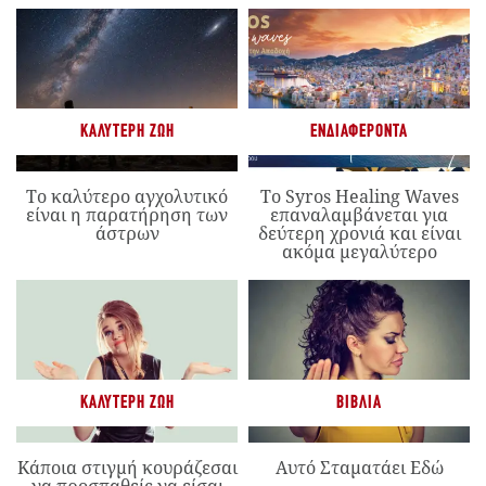
ΚΑΛΎΤΕΡΗ ΖΩΉ
ΕΝΔΙΑΦΈΡΟΝΤΑ
Το καλύτερο αγχολυτικό
Το Syros Healing Waves
είναι η παρατήρηση των
επαναλαμβάνεται για
άστρων
δεύτερη χρονιά και είναι
ακόμα μεγαλύτερο
ΚΑΛΎΤΕΡΗ ΖΩΉ
ΒΙΒΛΊΑ
Κάποια στιγμή κουράζεσαι
Αυτό Σταματάει Εδώ
να προσπαθείς να είσαι