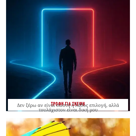
ΤΡΟΦΗ ΓΙΑ ΣΚΕΨΗ
Δεν ξέρω αν είναι σωστή ή λάθος επιλογή, αλλά
τουλάχιστον είναι δική μου