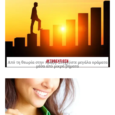
ΑΥΤΟΒΕΛΤΙΩΣΗ
Από τη θεωρία στην πράξη: Στοχεύστε μεγάλα οράματα
μέσα από μικρά βήματα