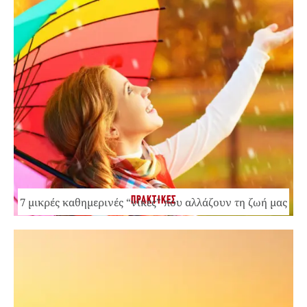
ΠΡΑΚΤΙΚΕΣ
7 μικρές καθημερινές “νίκες” που αλλάζουν τη ζωή μας