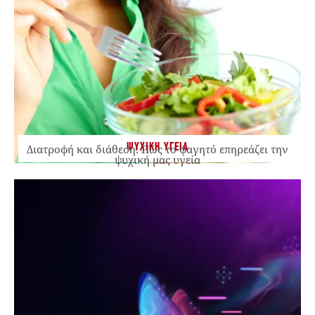
ΨΥΧΙΚΗ ΥΓΕΙΑ
Διατροφή και διάθεση: Πώς το φαγητό επηρεάζει την
ψυχική μας υγεία