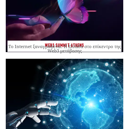
WEB3 SUMMIT ATHENS
Το Internet ξαναγράφεται. Η Ελλάδα στο επίκεντρο της
Web3 μετάβασης