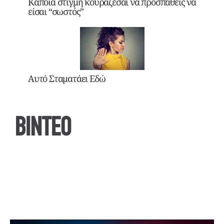
Κάποια στιγμή κουράζεσαι να προσπαθείς να
είσαι “σωστός”
Αυτό Σταματάει Εδώ
ΒΙΝΤΕΟ