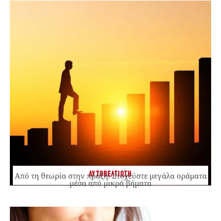
ΑΥΤΟΒΕΛΤΙΩΣΗ
Από τη θεωρία στην πράξη: Στοχεύστε μεγάλα οράματα
μέσα από μικρά βήματα