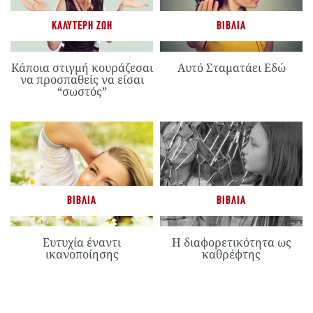
ΚΑΛΎΤΕΡΗ ΖΩΉ
ΒΙΒΛΊΑ
Κάποια στιγμή κουράζεσαι
Αυτό Σταματάει Εδώ
να προσπαθείς να είσαι
“σωστός”
ΒΙΒΛΊΑ
ΒΙΒΛΊΑ
Ευτυχία έναντι
Η διαφορετικότητα ως
ικανοποίησης
καθρέφτης