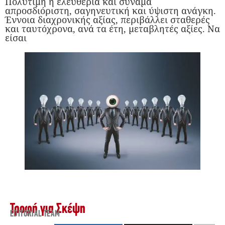
Πολύτιμη η ελευθερία και συνάμα
απροσδιόριστη, σαγηνευτική και ύψιστη ανάγκη.
Έννοια διαχρονικής αξίας, περιβάλλει σταθερές
και ταυτόχρονα, ανά τα έτη, μεταβλητές αξίες. Να
είσαι
Τροφή για Σκέψη
EDITORIAL TEAM