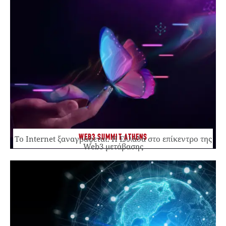
WEB3 SUMMIT ATHENS
Το Internet ξαναγράφεται. Η Ελλάδα στο επίκεντρο της
Web3 μετάβασης