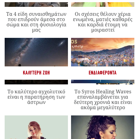
Τα 4 είδη συναισθημάτων
Οι σχέσεις θέλουν χέρια
που επιδρούν άμεσα στο
ενωμένα, ματιές καθαρές
σώμα και στη φυσιολογία
και καρδιά έτοιμη να
μας
μοιραστεί
ΚΑΛΎΤΕΡΗ ΖΩΉ
ΕΝΔΙΑΦΈΡΟΝΤΑ
Το καλύτερο αγχολυτικό
Το Syros Healing Waves
είναι η παρατήρηση των
επαναλαμβάνεται για
άστρων
δεύτερη χρονιά και είναι
ακόμα μεγαλύτερο