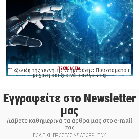
ΤΕΧΝΟΛΟΓΙΑ
Η εξέλιξη της τεχνητής νοημοσύνης: Πού σταματά η
μηχανή και ξεκινά ο άνθρωπος;
Εγγραφείτε στο Newsletter
μας
Λάβετε καθημερινά τα άρθρα μας στο e-mail
σας
ΠΟΛΙΤΙΚΗ ΠΡΟΣΤΑΣΙΑΣ ΑΠΟΡΡΗΤΟΥ