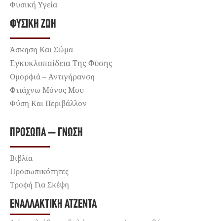
Φυσική Υγεία
ΦΥΣΙΚΉ ΖΩΉ
Άσκηση Και Σώμα
Εγκυκλοπαίδεια Της Φύσης
Ομορφιά – Αντιγήρανση
Φτιάχνω Μόνος Μου
Φύση Και Περιβάλλον
ΠΡΌΣΩΠΑ – ΓΝΏΣΗ
Βιβλία
Προσωπικότητες
Τροφή Για Σκέψη
ΕΝΑΛΛΑΚΤΙΚΉ ΑΤΖΈΝΤΑ