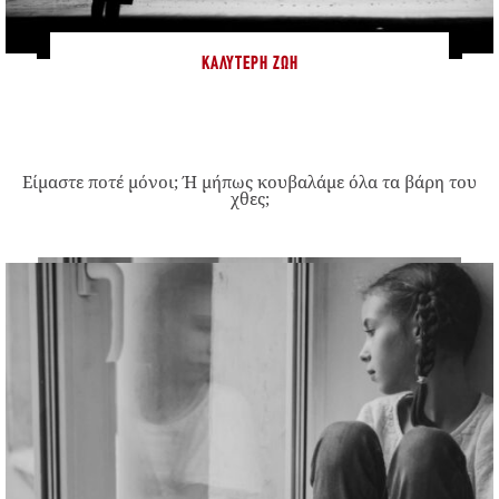
ΚΑΛΎΤΕΡΗ ΖΩΉ
Είμαστε ποτέ μόνοι; Ή μήπως κουβαλάμε όλα τα βάρη του
χθες;