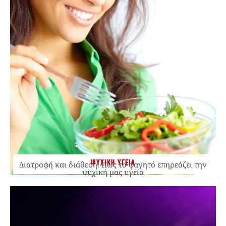
ΨΥΧΙΚΗ ΥΓΕΙΑ
Διατροφή και διάθεση: Πώς το φαγητό επηρεάζει την
ψυχική μας υγεία